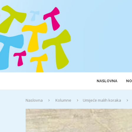
NASLOVNA
NO
Naslovna
Kolumne
Umijeće malih koraka