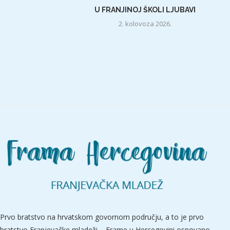
U FRANJINOJ ŠKOLI LJUBAVI
2. kolovoza 2026.
Prvo bratstvo na hrvatskom govornom području, a to je prvo
bratstvo Franjevačke mladeži – Frame u Hercegovini osnovano