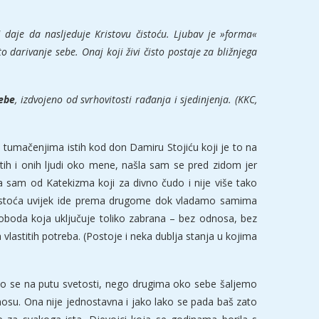
daje da nasljeduje Kristovu čistoću. Ljubav je »forma«
darivanje sebe. Onaj koji živi čisto postaje za bližnjega
ebe
, izdvojeno od svrhovitosti rađanja i sjedinjenja. (KKC,
 u tumačenjima istih kod don Damiru Stojiću koji je to na
tih i onih ljudi oko mene, našla sam se pred zidom jer
la sam od Katekizma koji za divno čudo i nije više tako
e. Čistoća uvijek ide prema drugome dok vladamo samima
oboda koja uključuje toliko zabrana – bez odnosa, bez
 vlastitih potreba. (Postoje i neka dublja stanja u kojima
mo se na putu svetosti, nego drugima oko sebe šaljemo
su. Ona nije jednostavna i jako lako se pada baš zato