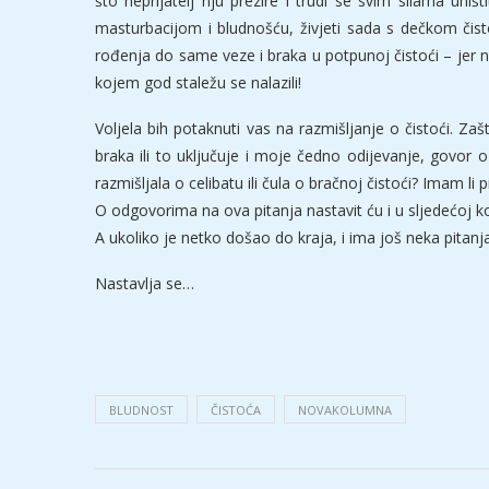
što neprijatelj nju prezire i trudi se svim silama uniš
masturbacijom i bludnošću, živjeti sada s dečkom čis
rođenja do same veze i braka u potpunoj čistoći – jer ni
kojem god staležu se nalazili!
Voljela bih potaknuti vas na razmišljanje o čistoći. Za
braka ili to uključuje i moje čedno odijevanje, govor
razmišljala o celibatu ili čula o bračnoj čistoći? Imam li
O odgovorima na ova pitanja nastavit ću i u sljedećoj k
A ukoliko je netko došao do kraja, i ima još neka pitanj
Nastavlja se…
BLUDNOST
ČISTOĆA
NOVAKOLUMNA