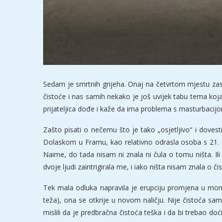
Sedam je smrtnih grijeha. Onaj na četvrtom mjestu zas
čistoće i nas samih nekako je još uvijek tabu tema koja 
prijateljica dođe i kaže da ima problema s masturbacijom
Zašto pisati o nečemu što je tako „osjetljivo“ i dovest
Dolaskom u Framu, kao relativno odrasla osoba s 21. go
Naime, do tada nisam ni znala ni čula o tomu ništa. Il
dvoje ljudi zaintrigirala me, i iako ništa nisam znala o čis
Tek mala odluka napravila je erupciju promjena u mom 
teža), ona se otkrije u novom naličju. Nije čistoća sa
mislili da je predbračna čistoća teška i da bi trebao do