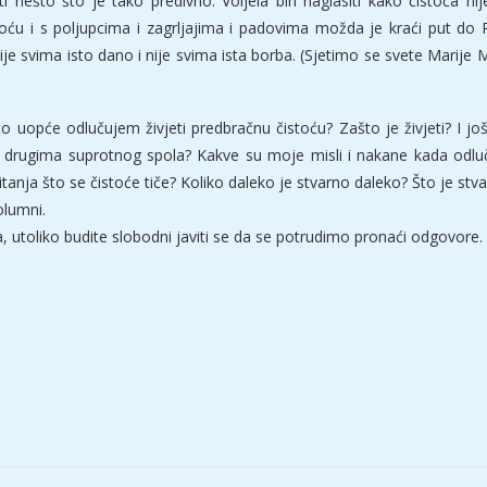
titi nešto što je tako predivno. Voljela bih naglasiti kako čistoća 
toću i s poljupcima i zagrljajima i padovima možda je kraći put d
je svima isto dano i nije svima ista borba. (Sjetimo se svete Marije 
što uopće odlučujem živjeti predbračnu čistoću? Zašto je živjeti? I jo
 o drugima suprotnog spola? Kakve su moje misli i nakane kada odlu
 pitanja što se čistoće tiče? Koliko daleko je stvarno daleko? Što je stva
olumni.
a, utoliko budite slobodni javiti se da se potrudimo pronaći odgovore.