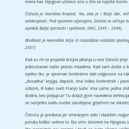
mene kao Njegove učenice ono s čim se najviše borim. Ali
Čistoća je moralna krepost. No, ona je i Božji dar, 
svih
kreposti. Pod njezinim utjecajem, čistoća se očituje 
svjedok
Božje vjernosti i nježnosti. (KKC, 2345 – 2346)
Bludnost je neuredna želja ili razuzdana naslada spolno
2351)
Kad su mi se pojavila brojna pitanja u vezi čistoće prij
jednostavan način prenio mladima. Kad sam došla u bra
rijetko tko je spreman konkretno dati odgovore na tako
„dosadna“ knjiga, dapače, ima toliko konkretnih i jas
sobom, ili kako sveti Franjo kaže: ima samo jedna sl
dodira, bez poljupca? Tu dolazi gore navedena definicija 
se nerijetko nađu osobe zarobljene grijehom ne vlastito
Čistoća je predivna jer umiranjem sebi i vlastitim n
poruku koliko volimo to što smo stvoreni na Njegovu 