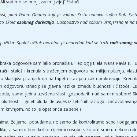
 vratimo se onoj „zanimljivijoj“ čistoći.
milost, plod Duha. Onomu koji je vodom
Krsta nanovo rođen Duh Sveti 
kao škola
osobnog darivanja
. Gospodstvo
nad sobom usmjereno je na to 
g užitka. Spolni užitak moralno je
neuredan kad se traži
radi samog s
e braka odgovore sam lako pronašla u Teologiji tijela Ivana Pavla II. i
čni stalež i krenula s traženjem odgovora na milijun pitanja, vlasti
 škakljiva pitanja koja na tapetu stavljaju čak i prokreaciju. Krenu
nih odgovora. Iznad piše glavna razlika između bludnosti i čistoć
oboda, samo jedna uzvišena vlast: gospodariti nad samim sobom! Sl
bludnosti – grijeh bluda ide uvijek iz sebičnih razloga i zadovoljavanja
m krivnjom, no to je opet priča za sebe.)
agonima, željama, pobudama, ne samo da kontroliramo sebe i odgaja
sliku, a samim time koliko cijenimo osobu s kojom smo u nekom odno