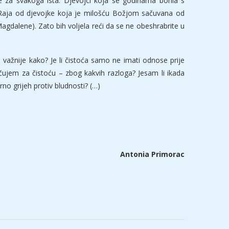
nije za svakoga ista. Djevojci koja se godinama borila s
o Raja od djevojke koja je milošću Božjom sačuvana od
Magdalene). Zato bih voljela reći da se ne obeshrabrite u
š važnije kako? Je li čistoća samo ne imati odnose prije
čujem za čistoću – zbog kakvih razloga? Jesam li ikada
rno grijeh protiv bludnosti? (…)
Antonia Primorac