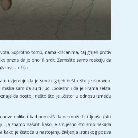
vota. Suprotno tomu, nama kršćanima, taj grijeh protiv
o prizna da je ohol ili srdit. Zamislite samo reakciju da
žalost – očita.
a u uvjerenju da je smrtni grijeh nešto što je ispravno.
slila sam da su ti ljudi „bolesni“ i da je Frama sekta.
poznaja da postoji nešto što je „čisto“ u odnosu između
ve oblike i kad pomisliš da ne može biti ljepša (ali i
lji i ja znamo našaliti kako je smiješno što smo nekada
a kako je čistoća u nastojanju življenja istinskog poziva