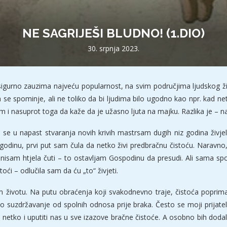
NE SAGRIJEŠI BLUDNO! (1.DIO)
30. srpnja 2023.
igurno zauzima najveću popularnost, na svim područjima ljudskog ži
se spominje, ali ne toliko da bi ljudima bilo ugodno kao npr. kad netk
 i nasuprot toga da kaže da je užasno ljuta na majku. Razlika je – na
i se u napast stvaranja novih krivih mastrsam dugih niz godina živjel
dinu, prvi put sam čula da netko živi predbračnu čistoću. Naravno, mi
i nisam htjela čuti – to ostavljam Gospodinu da presudi. Ali sama s
toći – odlučila sam da ću „to“ živjeti.
životu. Na putu obraćenja koji svakodnevno traje, čistoća poprima no
mo suzdržavanje od spolnih odnosa prije braka. Često se moji prijate
ći netko i uputiti nas u sve izazove bračne čistoće. A osobno bih dodal