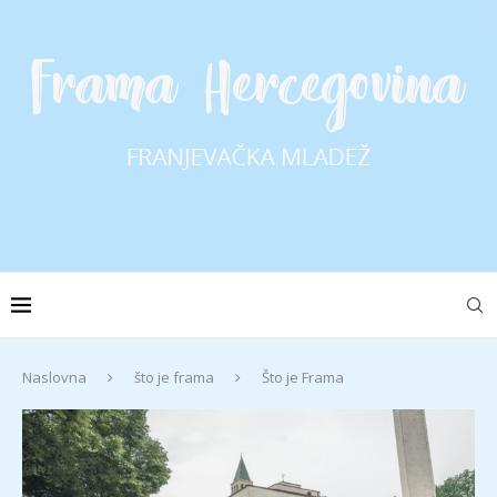
Naslovna
što je frama
Što je Frama