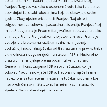
dokumentom koji nadahnjuje rast vlastitoga kršćanskog i
franjevačkog poziva, kako u osobnom životu tako i u bratstvu,
potvrđujući taj odabir obećanjima koja se obnavljaju svake
godine. Zbog njezine pripadnosti Franjevačkoj obitelji
odgovornost za duhovnu i pastoralnu asistenciju Franjevačkoj
mladeži povjerena je Prvome franjevačkom redu, a za bratsku
animaciju Frame Franjevačkome svjetovnom redu. Frama je
ustrojena u bratstva na različitim razinama: mjesnoj,
područnoj i nacionalnoj. Svako od tih bratstava, u pravilu, treba
biti u odnosu s odgovarajućim bratstvom FSR-a. Nacionalno
bratstvo Frame djeluje prema općem crkvenom pravu,
Generalnim konstitucijama FSR-a i ovom Statutu, koji je
odobrilo Nacionalno vijeće FSR-a. Nacionalno vijeće Frame
nadležno je za tumačenje i rješavanje točaka i problema koji
nisu predviđeni ovim Statutom. Ta rješenja su na snazi do
sljedeće Nacionalne skupštine Frame.