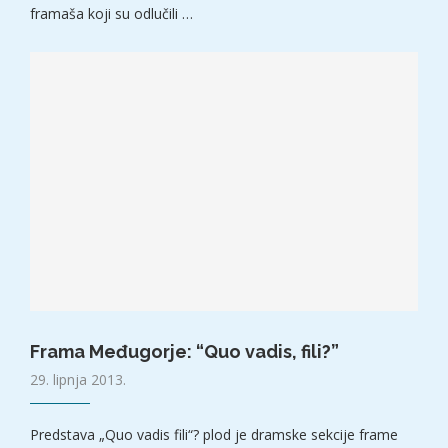
framaša koji su odlučili …
Frama Međugorje: “Quo vadis, fili?”
29. lipnja 2013.
Predstava „Quo vadis fili“? plod je dramske sekcije frame