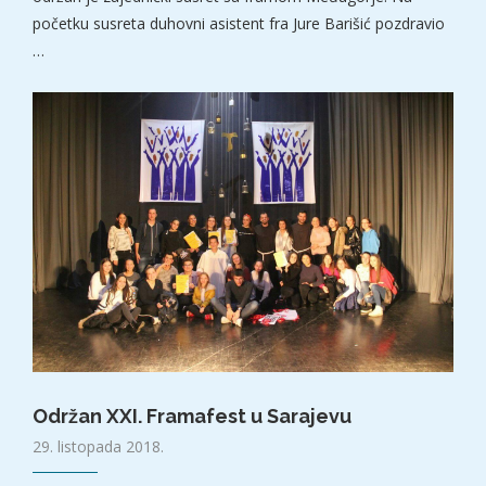
početku susreta duhovni asistent fra Jure Barišić pozdravio
…
Održan XXI. Framafest u Sarajevu
29. listopada 2018.