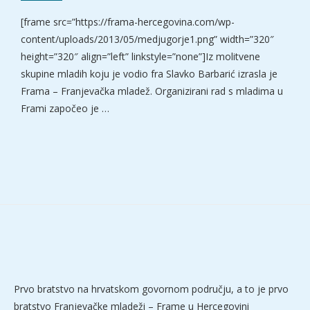
[frame src=”https://frama-hercegovina.com/wp-
content/uploads/2013/05/medjugorje1.png” width=”320″
height=”320″ align=”left” linkstyle=”none”]Iz molitvene
skupine mladih koju je vodio fra Slavko Barbarić izrasla je
Frama – Franjevačka mladež. Organizirani rad s mladima u
Frami započeo je …
Prvo bratstvo na hrvatskom govornom području, a to je prvo
bratstvo Franjevačke mladeži – Frame u Hercegovini