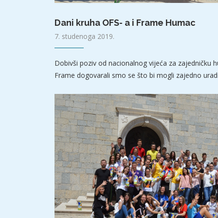
Dani kruha OFS- a i Frame Humac
7. studenoga 2019.
Dobivši poziv od nacionalnog vijeća za zajedničku h
Frame dogovarali smo se što bi mogli zajedno uradi