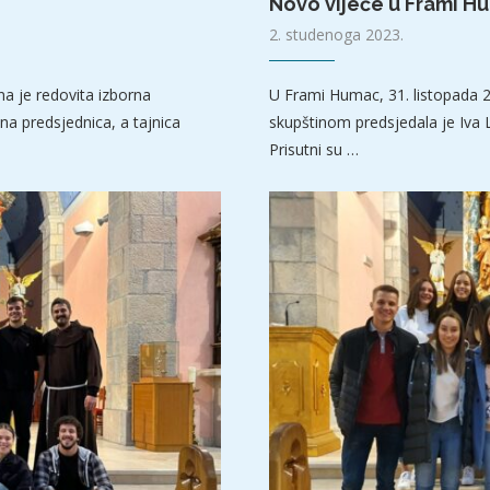
Novo vijeće u Frami H
2. studenoga 2023.
a je redovita izborna
U Frami Humac, 31. listopada 2
na predsjednica, a tajnica
skupštinom predsjedala je Iva 
Prisutni su …