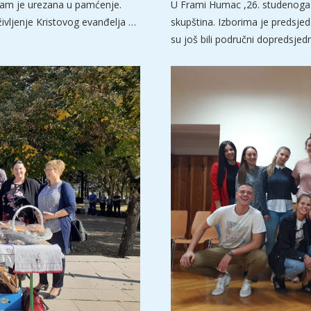
 nam je urezana u pamćenje.
U Frami Humac ,26. studenoga 
ivljenje Kristovog evanđelja …
skupština. Izborima je predsje
su još bili područni dopredsjed