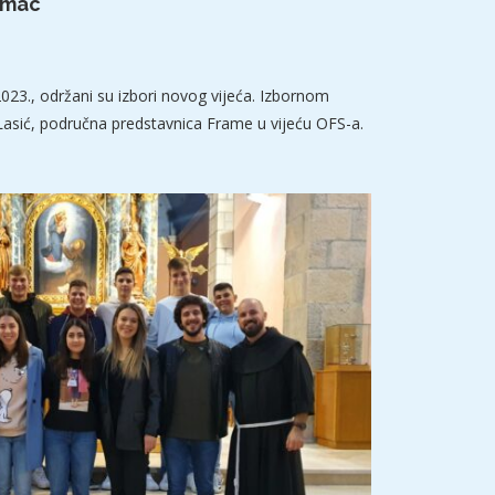
umac
023., održani su izbori novog vijeća. Izbornom
Lasić, područna predstavnica Frame u vijeću OFS-a.