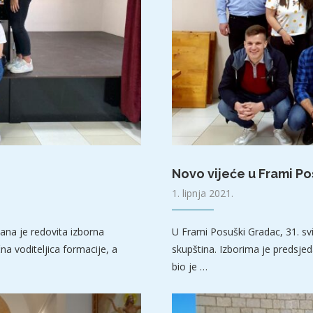
Novo vijeće u Frami P
1. lipnja 2021.
žana je redovita izborna
U Frami Posuški Gradac, 31. sv
na voditeljica formacije, a
skupština. Izborima je predsjed
bio je …