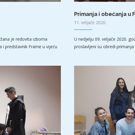
Primanja i obećanja u 
11. veljače 2020.
ržana je redovita izborna
U nedjelju 09. veljače 2020. g
a i predstavnik Frame u vijeću
proslavljeni su obredi primanj