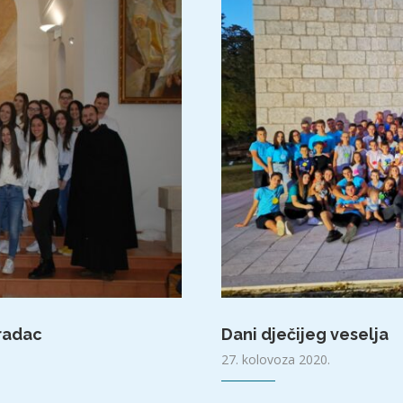
Gradac
Dani dječijeg veselja
27. kolovoza 2020.