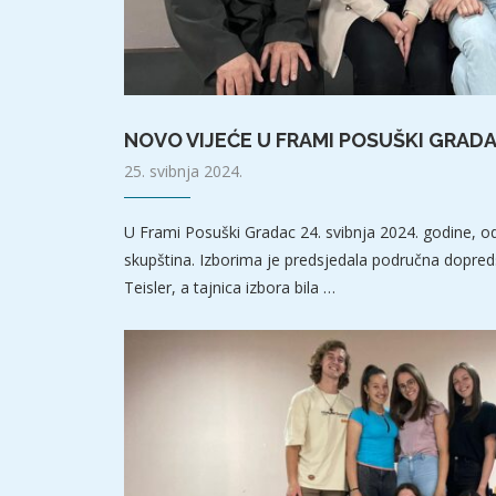
NOVO VIJEĆE U FRAMI POSUŠKI GRAD
25. svibnja 2024.
U Frami Posuški Gradac 24. svibnja 2024. godine, od
skupština. Izborima je predsjedala područna dopre
Teisler, a tajnica izbora bila …