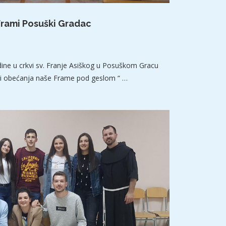
Frami Posuški Gradac
odine u crkvi sv. Franje Asiškog u Posuškom Gracu
a i obećanja naše Frame pod geslom “ …