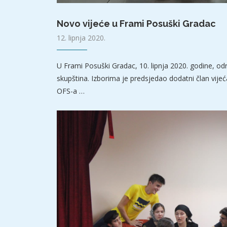
Novo vijeće u Frami Posuški Gradac
12. lipnja 2020.
U Frami Posuški Gradac, 10. lipnja 2020. godine, od
skupština. Izborima je predsjedao dodatni član vijeć
OFS-a …