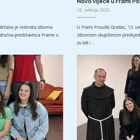
Novo vijeće u Frami P
16. svibnja 2025.
držana je redovita izborna
U Frami Posuški Gradac, 13. svi
odručna predstavnica Frame u
Izbornom skupštinom predsjedal
su bili i …