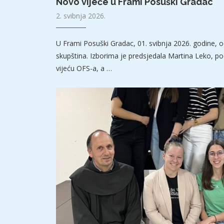
Novo vijeće u Frami Posuški Gradac
2. svibnja 2026.
U Frami Posuški Gradac, 01. svibnja 2026. godine, o
skupština. Izborima je predsjedala Martina Leko, p
vijeću OFS-a, a …