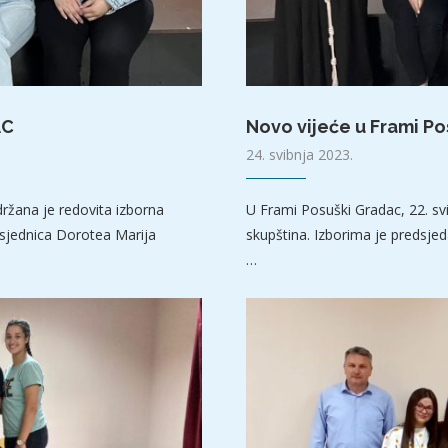
AC
Novo vijeće u Frami P
24. svibnja 2023.
ržana je redovita izborna
U Frami Posuški Gradac, 22. sv
dsjednica Dorotea Marija
skupština. Izborima je predsjeda
…