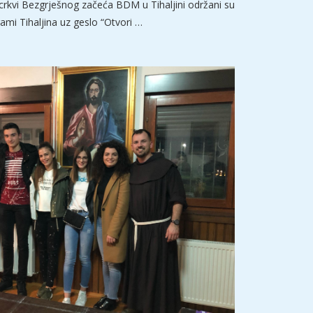
i crkvi Bezgrješnog začeća BDM u Tihaljini održani su
ami Tihaljina uz geslo “Otvori …