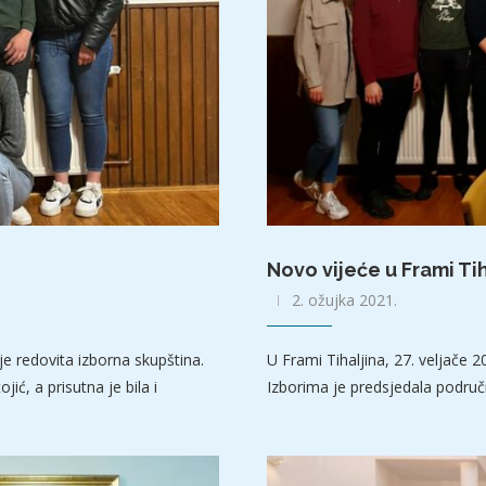
Novo vijeće u Frami Tih
2. ožujka 2021.
je redovita izborna skupština.
U Frami Tihaljina, 27. veljače 
ć, a prisutna je bila i
Izborima je predsjedala područn