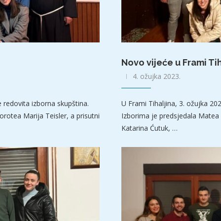
Novo vijeće u Frami Tih
4. ožujka 2023.
e redovita izborna skupština.
U Frami Tihaljina, 3. ožujka 20
otea Marija Teisler, a prisutni
Izborima je predsjedala Matea O
Katarina Ćutuk, …