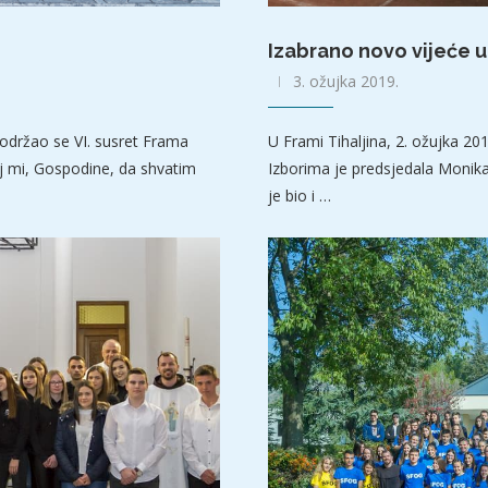
Izabrano novo vijeće u
3. ožujka 2019.
održao se VI. susret Frama
U Frami Tihaljina, 2. ožujka 20
j mi, Gospodine, da shvatim
Izborima je predsjedala Monika 
je bio i …