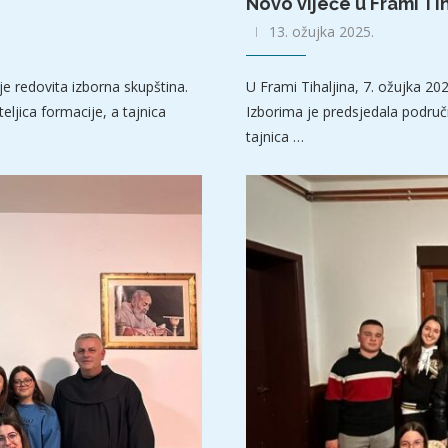
Novo vijeće u Frami Tih
13. ožujka 2025.
je redovita izborna skupština.
U Frami Tihaljina, 7. ožujka 20
eljica formacije, a tajnica
Izborima je predsjedala područ
tajnica …