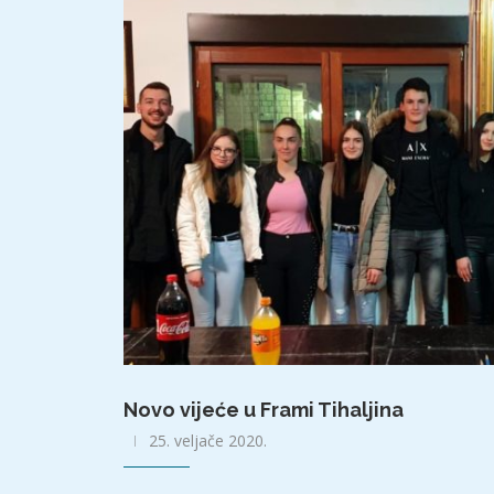
Novo vijeće u Frami Tihaljina
25. veljače 2020.