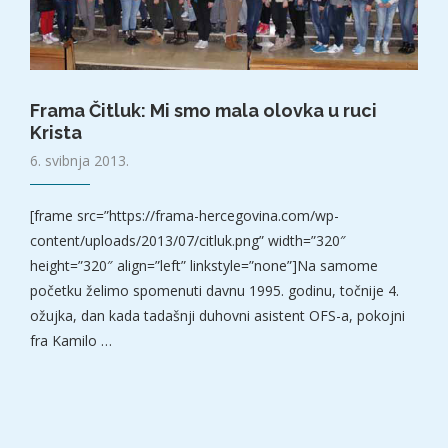
Frama Čitluk: Mi smo mala olovka u ruci
Krista
6. svibnja 2013.
[frame src=”https://frama-hercegovina.com/wp-
content/uploads/2013/07/citluk.png” width=”320″
height=”320″ align=”left” linkstyle=”none”]Na samome
početku želimo spomenuti davnu 1995. godinu, točnije 4.
ožujka, dan kada tadašnji duhovni asistent OFS-a, pokojni
fra Kamilo …