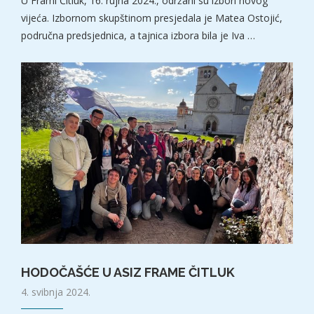
U Frami Čitluk, 16. rujna 2024., održani su izbori novog
vijeća. Izbornom skupštinom presjedala je Matea Ostojić,
područna predsjednica, a tajnica izbora bila je Iva …
HODOČAŠĆE U ASIZ FRAME ČITLUK
4. svibnja 2024.