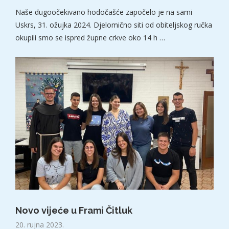
Naše dugoočekivano hodočašće započelo je na sami
Uskrs, 31. ožujka 2024. Djelomično siti od obiteljskog ručka
okupili smo se ispred župne crkve oko 14 h …
Novo vijeće u Frami Čitluk
20. rujna 2023.