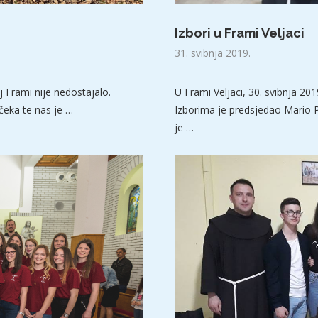
Izbori u Frami Veljaci
31. svibnja 2019.
 Frami nije nedostajalo.
U Frami Veljaci, 30. svibnja 20
čeka te nas je …
Izborima je predsjedao Mario P
je …