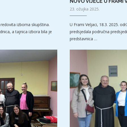
NOVO VIJEĆE U FRAMI 
23. ožujka 2025.
 redovita izborna skupština.
U Frami Veljaci, 18.3. 2025. od
ica, a tajnica izbora bila je
predsjedala područna predsjedni
predstavnica …