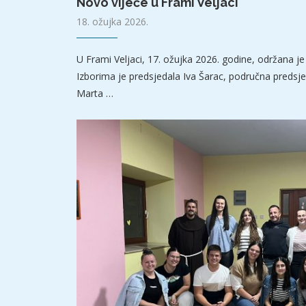
Novo vijeće u Frami Veljaci
18. ožujka 2026.
U Frami Veljaci, 17. ožujka 2026. godine, održana je
Izborima je predsjedala Iva Šarac, područna predsjedn
Marta …