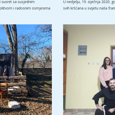
ki susret sa susjednim
U nedjelju, 19. siječnja 2020. g
 molitvom i radosnim osmjesima
svih kršćana u svijetu naša fr