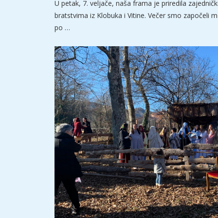
U petak, 7. veljače, naša frama je priredila zajednič
bratstvima iz Klobuka i Vitine. Večer smo započeli
po …