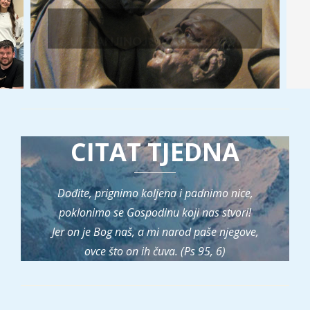
U FRANJINOJ ŠKOLI LJUBAVI
CITAT TJEDNA
Dođite, prignimo koljena i padnimo nice,
poklonimo se Gospodinu koji nas stvori!
Jer on je Bog naš, a mi narod paše njegove,
ovce što on ih čuva. (Ps 95, 6)