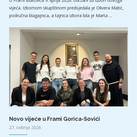
U Frami Bukovica 9. lipnja 2026. održani su izbori novoga
vijeća. Izbornom skupštinom predsjedala je Olivera Matić,
područna blagajnica, a tajnica izbora bila je Marta …
Novo vijeće u Frami Gorica-Sovići
27. svibnja 2026.