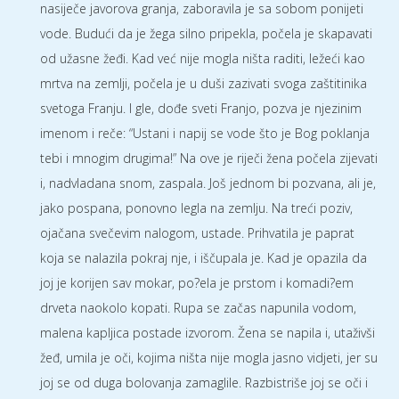
nasiječe javorova granja, zaboravila je sa sobom ponijeti
vode. Budući da je žega silno pripekla, počela je skapavati
od užasne žeđi. Kad već nije mogla ništa raditi, ležeći kao
mrtva na zemlji, počela je u duši zazivati svoga zaštitinika
svetoga Franju. I gle, dođe sveti Franjo, pozva je njezinim
imenom i reče: “Ustani i napij se vode što je Bog poklanja
tebi i mnogim drugima!” Na ove je riječi žena počela zijevati
i, nadvladana snom, zaspala. Još jednom bi pozvana, ali je,
jako pospana, ponovno legla na zemlju. Na treći poziv,
ojačana svečevim nalogom, ustade. Prihvatila je paprat
koja se nalazila pokraj nje, i iščupala je. Kad je opazila da
joj je korijen sav mokar, po?ela je prstom i komadi?em
drveta naokolo kopati. Rupa se začas napunila vodom,
malena kapljica postade izvorom. Žena se napila i, utaživši
žeđ, umila je oči, kojima ništa nije mogla jasno vidjeti, jer su
joj se od duga bolovanja zamaglile. Razbistriše joj se oči i