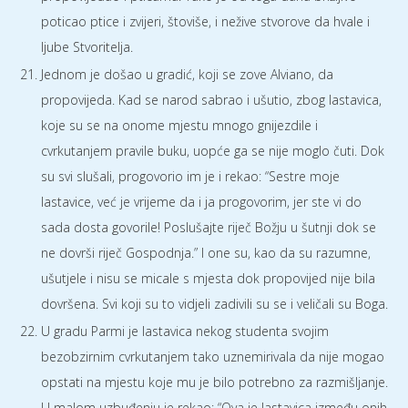
poticao ptice i zvijeri, štoviše, i nežive stvorove da hvale i
ljube Stvoritelja.
Jednom je došao u gradić, koji se zove Alviano, da
propovijeda. Kad se narod sabrao i ušutio, zbog lastavica,
koje su se na onome mjestu mnogo gnijezdile i
cvrkutanjem pravile buku, uopće ga se nije moglo čuti. Dok
su svi slušali, progovorio im je i rekao: “Sestre moje
lastavice, već je vrijeme da i ja progovorim, jer ste vi do
sada dosta govorile! Poslušajte riječ Božju u šutnji dok se
ne dovrši riječ Gospodnja.” I one su, kao da su razumne,
ušutjele i nisu se micale s mjesta dok propovijed nije bila
dovršena. Svi koji su to vidjeli zadivili su se i veličali su Boga.
U gradu Parmi je lastavica nekog studenta svojim
bezobzirnim cvrkutanjem tako uznemirivala da nije mogao
opstati na mjestu koje mu je bilo potrebno za razmišljanje.
U malom uzbuđenju je rekao: “Ova je lastavica između onih