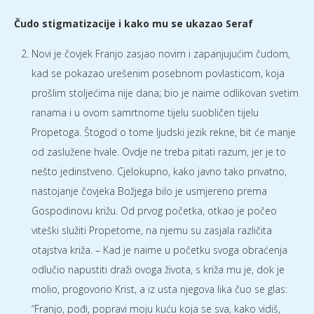
Čudo stigmatizacije i kako mu se ukazao Seraf
Novi je čovjek Franjo zasjao novim i zapanjujućim čudom,
kad se pokazao urešenim posebnom povlasticom, koja
prošlim stoljećima nije dana; bio je naime odlikovan svetim
ranama i u ovom samrtnome tijelu suobličen tijelu
Propetoga. Štogod o tome ljudski jezik rekne, bit će manje
od zaslužene hvale. Ovdje ne treba pitati razum, jer je to
nešto jedinstveno. Cjelokupno, kako javno tako privatno,
nastojanje čovjeka Božjega bilo je usmjereno prema
Gospodinovu križu. Od prvog početka, otkao je počeo
viteški služiti Propetome, na njemu su zasjala različita
otajstva križa. – Kad je naime u početku svoga obraćenja
odlučio napustiti draži ovoga života, s križa mu je, dok je
molio, progovorio Krist, a iz usta njegova lika čuo se glas:
“Franjo, pođi, popravi moju kuću koja se sva, kako vidiš,