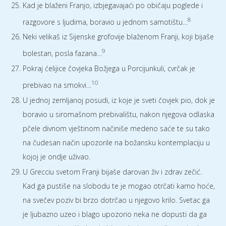
Kad je blaženi Franjo, izbjegavajaći po običaju poglede i
8
razgovore s ljudima, boravio u jednom samotištu…
Neki velikaš iz Sijenske grofovije blaženom Franji, koji bijaše
9
bolestan, posla fazana…
Pokraj ćelijice čovjeka Božjega u Porcijunkuli, cvrčak je
10
prebivao na smokvi…
U jednoj zemljanoj posudi, iz koje je sveti čovjek pio, dok je
boravio u siromašnom prebivalištu, nakon njegova odlaska
pčele divnom vještinom načiniše medeno saće te su tako
na čudesan način upozorile na božansku kontemplaciju u
kojoj je ondje uživao.
U Grecciu svetom Franji bijaše darovan živ i zdrav zečić.
Kad ga pustiše na slobodu te je mogao otrčati kamo hoće,
na svečev poziv bi brzo dotrčao u njegovo krilo. Svetac ga
je ljubazno uzeo i blago upozorio neka ne dopusti da ga