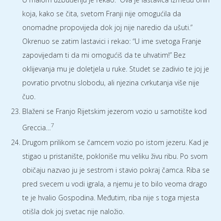
koja, kako se čita, svetom Franji nije omogućila da
onomadne propovijeda dok joj nije naredio da ušuti.”
Okrenuo se zatim lastavici i rekao: “U ime svetoga Franje
zapovijedam ti da mi omogućiš da te uhvatim!” Bez
oklijevanja mu je doletjela u ruke. Studet se zadivio te joj je
povratio prvotnu slobodu, ali njezina cvrkutanja više nije
čuo.
Blaženi se Franjo Rijetskim jezerom vozio u samotište kod
7
Greccia…
Drugom prilikom se čamcem vozio po istom jezeru. Kad je
stigao u pristanište, pokloniše mu veliku živu ribu. Po svom
običaju nazvao ju je sestrom i stavio pokraj čamca. Riba se
pred svecem u vodi igrala, a njemu je to bilo veoma drago
te je hvalio Gospodina. Međutim, riba nije s toga mjesta
otišla dok joj svetac nije naložio.