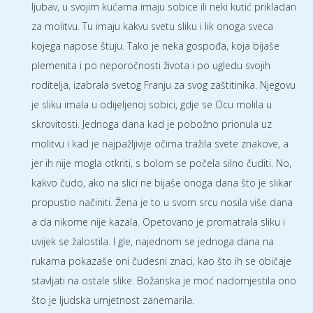
ljubav, u svojim kućama imaju sobice ili neki kutić prikladan
za molitvu. Tu imaju kakvu svetu sliku i lik onoga sveca
kojega napose štuju. Tako je neka gospođa, koja bijaše
plemenita i po neporočnosti života i po ugledu svojih
roditelja, izabrala svetog Franju za svog zaštitinika. Njegovu
je sliku imala u odijeljenoj sobici, gdje se Ocu molila u
skrovitosti. Jednoga dana kad je pobožno prionula uz
molitvu i kad je najpažljivije očima tražila svete znakove, a
jer ih nije mogla otkriti, s bolom se počela silno čuditi. No,
kakvo čudo, ako na slici ne bijaše onoga dana što je slikar
propustio načiniti. Žena je to u svom srcu nosila više dana
a da nikome nije kazala. Opetovano je promatrala sliku i
uvijek se žalostila. I gle, najednom se jednoga dana na
rukama pokazaše oni čudesni znaci, kao što ih se običaje
stavljati na ostale slike. Božanska je moć nadomjestila ono
što je ljudska umjetnost zanemarila.