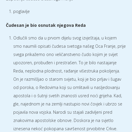
poglavlje
Čudesan je bio osnutak njegova Reda
Odlučili smo da u prvom dijelu svog izvještaja, u kojem
smo naumili opisati čudesa svetoga našeg Oca Franje, prije
svega prikažemo ono veličanstveno čudo kojim je svijet
upozoren, probuđen i prestrašen. To je bilo nastajanje
Reda, neplodna plodnost, rađanje višestruka pokoljenja.
On je razmišljao o starom svijetu, koji je bio prljav i šugav
od poroka, o Redovima koji su omlitavili u nasljedovanju
apostola i o šutnji svetih znanosti usred noći grijeha. Kad,
gle, najednom je na zemlji nastupio novi čovjek i ubrzo se
pojavila nova vojska. Narodi su stajali zadivljeni pred
znakovima apostolske obnove. Doskora je na svjetlo
iznesena nekoć pokopana savršenost prvobitne Crkve.