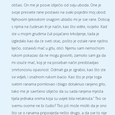
otišao. On me je posve izliječio od sviju uboda. One je
svoje presvete rane postavio na svaki pojedini moj ubod.
Njihovom ljekovitom snagom ublažio mi je sve rane. Doticaj
s njima na čudesan ih je način, kao što vidite, iscijelio. Kad
ste u mojim grudima čuli pojačano krkoljenje, tada je
izgledalo kao da će sveti otac, pošto je ostale rane nježno
liječio, ostavivši mač u grlu, otići. Njemu sam nemoćnom
rukom pokazao da ne mogu govoriti, zamolio sam ga da
mi izvuče mač, koji je na poseban način predstavljao
smrtonosnu opasnost. Odmah ga je zgrabio, kao što ste
svi vidjeli, i snažnom rukom bacio. Kao što je prije toga
svetim ranama pomilovao i blago dotaknuo ranjeno grlo,
tako me je savršeno izliječio da su sada ranjena mjesta
tijela jednaka onima koja su uvijek bila netaknuta.” Tko se
svemu ovome ne bi čudio? Tko još može misliti da je ono
što se o ranama pripovijeda nešto drugo, a da sve to nije