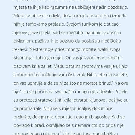
mjesta te ih je kao razumne na uobičajeni način pozdravio.
A kad se ptice nisu digle, došao im je posve blizu i između
njih je tamo-amo prolazio. Svojom tunikom je doticao
njihove glave i tijela. Kad se međutim napunio radošću i
divljenjem, pažljivo ih je pozvao da poslušaju riječ Božju
rekavši: “Sestre moje ptice, mnogo morate hvaliti svoga
Stvoritelja i ljubiti ga uvijek. On vas je zaodjenuo perjem i
dao vam krila za let. Među ostalim stvorovima vas je učinio
slobodnima i poklonio vam čisti zrak. Niti sijete niti žanjete,
on vas upravlja a da se ni za što ne morate brinuti.” Na ove
riječi su se ptičice na svoj način mnogo obradovale. Počele
su protezati vratove, širiti krila, otvarati kljunove i pažljivo su
ga promatrale. Nisu se s mjesta udaljile, dok ih nije
prekrižio, dok im nije dopustio i dao im blagoslov. Kad se
povratio k braći, okrivljivao se s nemara što do onda nije
propovijedao i pticama. Tako je od toga dana brižljivo