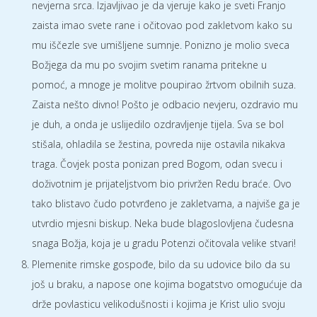
nevjerna srca. Izjavljivao je da vjeruje kako je sveti Franjo
zaista imao svete rane i očitovao pod zakletvom kako su
mu iščezle sve umišljene sumnje. Ponizno je molio sveca
Božjega da mu po svojim svetim ranama pritekne u
pomoć, a mnoge je molitve poupirao žrtvom obilnih suza.
Zaista nešto divno! Pošto je odbacio nevjeru, ozdravio mu
je duh, a onda je uslijedilo ozdravljenje tijela. Sva se bol
stišala, ohladila se žestina, povreda nije ostavila nikakva
traga. Čovjek posta ponizan pred Bogom, odan svecu i
doživotnim je prijateljstvom bio privržen Redu braće. Ovo
tako blistavo čudo potvrđeno je zakletvama, a najviše ga je
utvrdio mjesni biskup. Neka bude blagoslovljena čudesna
snaga Božja, koja je u gradu Potenzi očitovala velike stvari!
Plemenite rimske gospođe, bilo da su udovice bilo da su
još u braku, a napose one kojima bogatstvo omogućuje da
drže povlasticu velikodušnosti i kojima je Krist ulio svoju