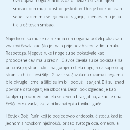
ova objava mogla značiti. A da bi nekako shvatio njezin
smisao, duh mu je postao tjeskoban. Dok je bio kao izvan
sebe i razum mu se izgubio u traganju, iznenada mu je na
tijelu očitovan smisao.
Najednom su mu se na rukama i na nogama počeli pokazivati
znakovi čavala kao što je malo prije povrh sebe vidio u zraku
Raspetoga. Njegove ruke i noge su se pokazivale kao
probodene čavlima u sredini. Glavice čavala su se pokazale na
unutrašnjoj strani ruku i na gornjem dijelu nogu, a na suprotnoj
strani su bili njihovi šiljci. Glavice su čavala na rukama i nogama
bile okrugle i crne, a šiljci su im bili poduži i savijeni. Bili su iznad
površine ostaloga tijela izbočeni. Desni bok izgledao je kao
kopljem proboden i vidjela se crvena brazgotina, a kad je ona
češće prokrvarila, sveta bi krv natopila tuniku i gaće.
I čovjek Božji Rufin koji je posjedovao anđeosku čistoću, kad je
jednom sinovskom nježnošću brisao svetoga oca, omaknula