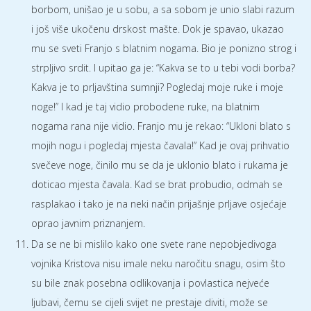
borbom, unišao je u sobu, a sa sobom je unio slabi razum
i još više ukočenu drskost mašte. Dok je spavao, ukazao
mu se sveti Franjo s blatnim nogama. Bio je ponizno strog i
strpljivo srdit. I upitao ga je: “Kakva se to u tebi vodi borba?
Kakva je to prljavština sumnji? Pogledaj moje ruke i moje
noge!” I kad je taj vidio probodene ruke, na blatnim
nogama rana nije vidio. Franjo mu je rekao: “Ukloni blato s
mojih nogu i pogledaj mjesta čavala!” Kad je ovaj prihvatio
svečeve noge, činilo mu se da je uklonio blato i rukama je
doticao mjesta čavala. Kad se brat probudio, odmah se
rasplakao i tako je na neki način prijašnje prljave osjećaje
oprao javnim priznanjem.
Da se ne bi mislilo kako one svete rane nepobjedivoga
vojnika Kristova nisu imale neku naročitu snagu, osim što
su bile znak posebna odlikovanja i povlastica nejveće
ljubavi, čemu se cijeli svijet ne prestaje diviti, može se