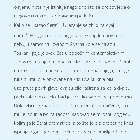
o njemu ništa nije istinitije nego ono što se propovijeda o
njegovim ranama zadobivenim po križu.
Kako se ukazao Seraf. – Ukazanje se zbilo na ovaj
4
način:
Dvije godine prije nego što je svoj duh povratio
nebu, u samotištu, zvanom Alverna koje se nalazi u
Toskani, gdje je svaki čas u pobožnim kontemplativnim
zanosima uranjao u nebesku slavu, vidio je u viđenju Serafa
na križu koji je imao šest krila i lebdio iznad njega, a noge i
ruke su mu bile prikovane na križ. Dva su krila bila
uzdignuta povrh glave, dva su bila raširena za let, a dva su
prekrivala cijelo tijelo. Kad je to vidio, veoma se prenerazio.
Dok sebi nije znao protumačiti što znači ovo viđenje, srce
mu je ispunila bolna radost. Radovao se milosnu pogledu
kojim ga je Seraf promatrao, a to što je bio propet na križu
ispunjalo ga je grozom. Brižno je u srcu razmišljao što bi