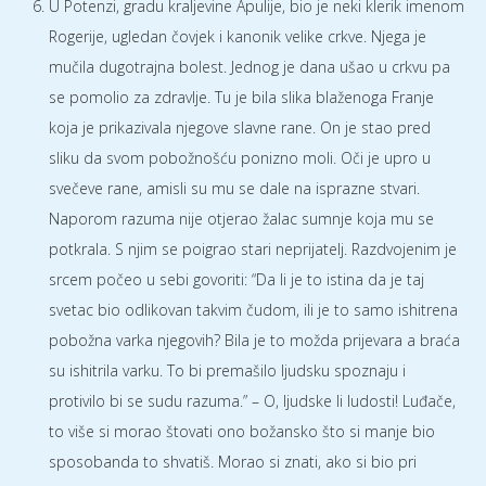
U Potenzi, gradu kraljevine Apulije, bio je neki klerik imenom
Rogerije, ugledan čovjek i kanonik velike crkve. Njega je
mučila dugotrajna bolest. Jednog je dana ušao u crkvu pa
se pomolio za zdravlje. Tu je bila slika blaženoga Franje
koja je prikazivala njegove slavne rane. On je stao pred
sliku da svom pobožnošću ponizno moli. Oči je upro u
svečeve rane, amisli su mu se dale na isprazne stvari.
Naporom razuma nije otjerao žalac sumnje koja mu se
potkrala. S njim se poigrao stari neprijatelj. Razdvojenim je
srcem počeo u sebi govoriti: “Da li je to istina da je taj
svetac bio odlikovan takvim čudom, ili je to samo ishitrena
pobožna varka njegovih? Bila je to možda prijevara a braća
su ishitrila varku. To bi premašilo ljudsku spoznaju i
protivilo bi se sudu razuma.” – O, ljudske li ludosti! Luđače,
to više si morao štovati ono božansko što si manje bio
sposobanda to shvatiš. Morao si znati, ako si bio pri