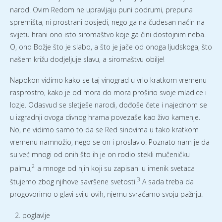
narod. Ovim Redom ne upravljaju puni podrumi, prepuna
spremišta, ni prostrani posjedi, nego ga na čudesan način na
svijetu hrani ono isto siromaštvo koje ga čini dostojnim neba.
O, ono Božje što je slabo, a što je jače od onoga ljudskoga, što
našem križu dodjeljuje slavu, a siromaštvu obilje!
Napokon vidimo kako se taj vinograd u vrlo kratkom vremenu
rasprostro, kako je od mora do mora proširio svoje mladice i
lozje. Odasvud se sletješe narodi, dođoše čete i najednom se
u izgradnji ovoga divnog hrama povezaše kao živo kamenje.
No, ne vidimo samo to da se Red sinovima u tako kratkom
vremenu namnožio, nego se on i proslavio. Poznato nam je da
su već mnogi od onih što ih je on rodio stekli mučeničku
2
palmu,
a mnoge od njih koji su zapisani u imenik svetaca
3
štujemo zbog njihove savršene svetosti.
A sada treba da
progovorimo o glavi sviju ovih, njemu svraćamo svoju pažnju.
poglavlje