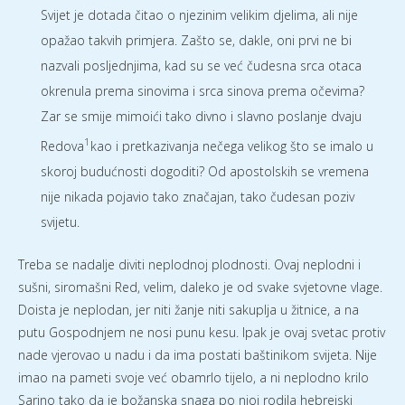
Svijet je dotada čitao o njezinim velikim djelima, ali nije
opažao takvih primjera. Zašto se, dakle, oni prvi ne bi
nazvali posljednjima, kad su se već čudesna srca otaca
okrenula prema sinovima i srca sinova prema očevima?
Zar se smije mimoići tako divno i slavno poslanje dvaju
1
Redova
kao i pretkazivanja nečega velikog što se imalo u
skoroj budućnosti dogoditi? Od apostolskih se vremena
nije nikada pojavio tako značajan, tako čudesan poziv
svijetu.
Treba se nadalje diviti neplodnoj plodnosti. Ovaj neplodni i
sušni, siromašni Red, velim, daleko je od svake svjetovne vlage.
Doista je neplodan, jer niti žanje niti sakuplja u žitnice, a na
putu Gospodnjem ne nosi punu kesu. Ipak je ovaj svetac protiv
nade vjerovao u nadu i da ima postati baštinikom svijeta. Nije
imao na pameti svoje već obamrlo tijelo, a ni neplodno krilo
Sarino tako da je božanska snaga po njoj rodila hebrejski