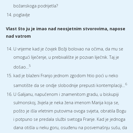
božanskoga podrijetla?
poglavlje
Vlast što ju je imao nad neosjetnim stvorovima, napose
nad vatrom
U vrijeme kad je čovjek Božji bolovao na očima, da mu se
omogući liječenje, u prebivalište je pozvan liječnik. Taj je
5
došao…
kad je blaženi Franjo jednom zgodom htio poći u neko
6
samotište da se ondje slobodnije prepusti kontemplaciji…
U Galijanu, napučenom i znamenitom gradu, u biskupiji
sulmonskoj, živjela je neka žena imenom Marija koja se,
pošto je išla vrletnim putovima ovoga svijeta, obratila Bogu
i potpuno se predala službi svetoga Franje. Kad je jednoga
dana otišla u neku goru, osuđenu na posvemašnju sušu, da