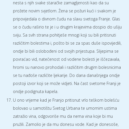
nesta s njih svake staračke zamagljenosti kao da su
prožete novim svjetlom. Žena se požuri kući i svakom je
pripovijedala o divnom čudu na slavu svetoga Franje. Glas
se o čudu raširio te je i u drugim krajevima dospio do ušiju
sviju. Sa svih strana pohitješe mnogi koji su bili pritisnuti
različitim bolestima i, pošto bi se za spas duše ispovijedili,
ondje bi bili oslobođeni od svojih prijestupa. Slijepima se
povraćao vid, natečenost od vodene bolesti je iščezavala,
hromi su nanovo prohodali i različitim drugim bolesnicima
se tu nađoše različite ljekarije. Do dana današnjega ondje
postoji izvor koji se može vidjeti. Na čast svetome Franji je
ondje podignuta kapela.
U ono vrijeme kad je Franjo pritisnut vrlo teškom bolešću
bolovao u samotištu Svetog Urbana te umornim ustima
zatražio vina, odgovoriše mu da nema vina koje bi mu
pružili. Zamolio je da mu donesu vode. Kad je donesoše,