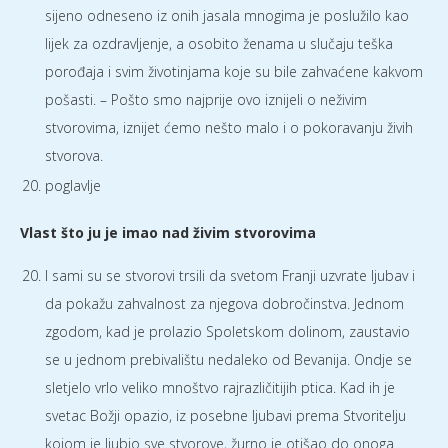
sijeno odneseno iz onih jasala mnogima je poslužilo kao
lijek za ozdravljenje, a osobito ženama u slučaju teška
porođaja i svim životinjama koje su bile zahvaćene kakvom
pošasti. – Pošto smo najprije ovo iznijeli o neživim
stvorovima, iznijet ćemo nešto malo i o pokoravanju živih
stvorova.
poglavlje
Vlast što ju je imao nad živim stvorovima
I sami su se stvorovi trsili da svetom Franji uzvrate ljubav i
da pokažu zahvalnost za njegova dobročinstva. Jednom
zgodom, kad je prolazio Spoletskom dolinom, zaustavio
se u jednom prebivalištu nedaleko od Bevanija. Ondje se
sletjelo vrlo veliko mnoštvo rajrazličitijih ptica. Kad ih je
svetac Božji opazio, iz posebne ljubavi prema Stvoritelju
kojom je ljubio sve stvorove, žurno je otišao do onoga