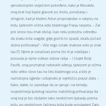
vjerodostojnim izviješćem potvrđeno, kako je Monaldo,
onaj brat koji bijaše glasovit po životu, ponašanju i
strogosti, kad je blaženi Antun propovijedao o natpisu na
križu, tjelesnim očima vidio blaženoga Franju raspeta. – Zar
prvi sinovi nisu imali običaj i kao neku pobožnu odredbu
da znaku križa svagdje, gdje god bi to opazili, iskažu počast
dužna poštovanja? – Više nego ostale znakove volio je znak
tau (T). Njime je označivao pisma što ih je odašiljao i
posvuda je njime oslikao zidove ćelija. – I čovjek Božji
Pacifik, onaj promatrač nebeskih viđenja, tjelesnim je očima
vidio veliko slovo tau na čelu blaženoga oca, a bilo je
raznobojna izgleda i odsijevalo je svjetlošću poput zlata. –
Kako, dakle, to zavređuje da se vjeruje i na temelju
osvjedočenja ljudskog razuma i katoličkog prihvaćanja da
onaj koji je bio obdaren tako neobičnom ljubavlju prema
križu, po neobičnom čašćenju križa bude proslavljen! Zato