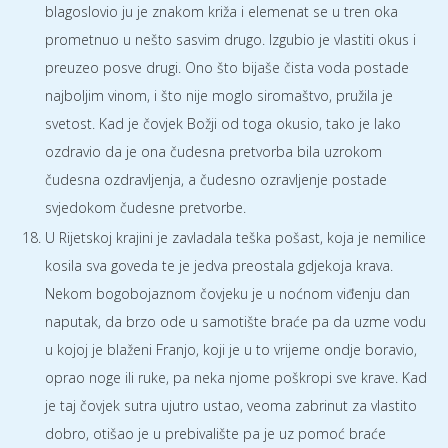
blagoslovio ju je znakom križa i elemenat se u tren oka
prometnuo u nešto sasvim drugo. Izgubio je vlastiti okus i
preuzeo posve drugi. Ono što bijaše čista voda postade
najboljim vinom, i što nije moglo siromaštvo, pružila je
svetost. Kad je čovjek Božji od toga okusio, tako je lako
ozdravio da je ona čudesna pretvorba bila uzrokom
čudesna ozdravljenja, a čudesno ozravljenje postade
svjedokom čudesne pretvorbe.
U Rijetskoj krajini je zavladala teška pošast, koja je nemilice
kosila sva goveda te je jedva preostala gdjekoja krava.
Nekom bogobojaznom čovjeku je u noćnom viđenju dan
naputak, da brzo ode u samotište braće pa da uzme vodu
u kojoj je blaženi Franjo, koji je u to vrijeme ondje boravio,
oprao noge ili ruke, pa neka njome poškropi sve krave. Kad
je taj čovjek sutra ujutro ustao, veoma zabrinut za vlastito
dobro, otišao je u prebivalište pa je uz pomoć braće