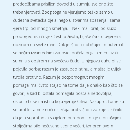
predodžbama prisiljen dovoditi u sumnju sve ono što
treba vjerovati. Zbog toga ne vjerujemo teško samo u
čudesna svetačka djela, nego u stvarima spasenja i sama
vjera trpi od mnogih smetnja. – Neki mali brat, po službi
propovjednik i čovjek čestita života, bijaše čvrsto uvjeren s
obzirom na svete rane. Dok je išao ili uobičajenim putem ili
se nečim izvanrednim zanosio, počela bi ga uznemirivati
sumnja s obzirom na svečevo čudo. U njegovu duhu bi se
pojavila borba; razum je zastupao istinu, a mašta je uvijek
tvrdila protivno. Razum je potpomognut mnogim
pomagalima, čvsto stajao na tome da je onako kao što se
govori, a kad bi ostala pomagala postala nedovoljna,
oslonio bi se na istinu koju vjeruje Crkva. Nasuprot tome su
se urotile tamne noći osjećaja protiv čuda za koje se činilo
da je u suprotnosti s cijelom prirodom i da je u prijašnjim
stoljećima bilo nečuveno. Jedne večeri, izmoren ovom