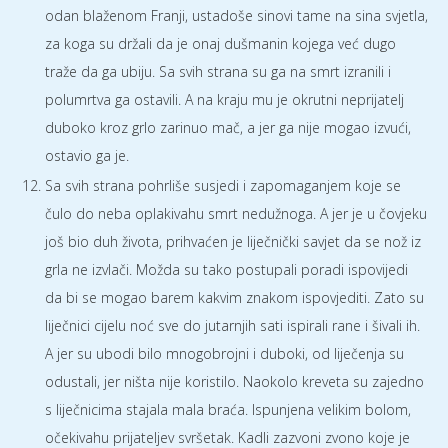
odan blaženom Franji, ustadoše sinovi tame na sina svjetla,
za koga su držali da je onaj dušmanin kojega već dugo
traže da ga ubiju. Sa svih strana su ga na smrt izranili i
polumrtva ga ostavili. A na kraju mu je okrutni neprijatelj
duboko kroz grlo zarinuo mač, a jer ga nije mogao izvući,
ostavio ga je.
Sa svih strana pohrliše susjedi i zapomaganjem koje se
čulo do neba oplakivahu smrt nedužnoga. A jer je u čovjeku
još bio duh života, prihvaćen je liječnički savjet da se nož iz
grla ne izvlači. Možda su tako postupali poradi ispovijedi
da bi se mogao barem kakvim znakom ispovjediti. Zato su
liječnici cijelu noć sve do jutarnjih sati ispirali rane i šivali ih.
A jer su ubodi bilo mnogobrojni i duboki, od liječenja su
odustali, jer ništa nije koristilo. Naokolo kreveta su zajedno
s liječnicima stajala mala braća. Ispunjena velikim bolom,
očekivahu prijateljev svršetak. Kadli zazvoni zvono koje je