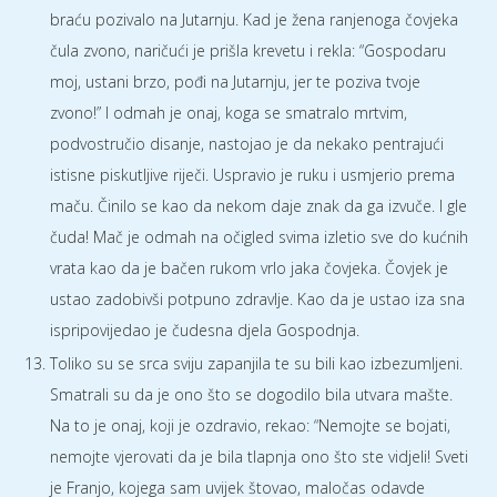
braću pozivalo na Jutarnju. Kad je žena ranjenoga čovjeka
čula zvono, naričući je prišla krevetu i rekla: “Gospodaru
moj, ustani brzo, pođi na Jutarnju, jer te poziva tvoje
zvono!” I odmah je onaj, koga se smatralo mrtvim,
podvostručio disanje, nastojao je da nekako pentrajući
istisne piskutljive riječi. Uspravio je ruku i usmjerio prema
maču. Činilo se kao da nekom daje znak da ga izvuče. I gle
čuda! Mač je odmah na očigled svima izletio sve do kućnih
vrata kao da je bačen rukom vrlo jaka čovjeka. Čovjek je
ustao zadobivši potpuno zdravlje. Kao da je ustao iza sna
ispripovijedao je čudesna djela Gospodnja.
Toliko su se srca sviju zapanjila te su bili kao izbezumljeni.
Smatrali su da je ono što se dogodilo bila utvara mašte.
Na to je onaj, koji je ozdravio, rekao: “Nemojte se bojati,
nemojte vjerovati da je bila tlapnja ono što ste vidjeli! Sveti
je Franjo, kojega sam uvijek štovao, maločas odavde