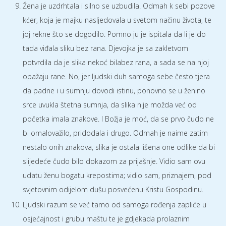
Žena je uzdrhtala i silno se uzbudila. Odmah k sebi pozove
kćer, koja je majku nasljedovala u svetom načinu života, te
joj rekne što se dogodilo. Pomno ju je ispitala da li je do
tada viđala sliku bez rana. Djevojka je sa zakletvom
potvrdila da je slika nekoć bilabez rana, a sada se na njoj
opažaju rane. No, jer ljudski duh samoga sebe često tjera
da padne i u sumnju dovodi istinu, ponovno se u ženino
srce uvukla štetna sumnja, da slika nije možda već od
početka imala znakove. I Božja je moć, da se prvo čudo ne
bi omalovažilo, pridodala i drugo. Odmah je naime zatim
nestalo onih znakova, slika je ostala lišena one odlike da bi
slijedeće čudo bilo dokazom za prijašnje. Vidio sam ovu
udatu ženu bogatu krepostima; vidio sam, priznajem, pod
svjetovnim odijelom dušu posvećenu Kristu Gospodinu.
Ljudski razum se već tamo od samoga rođenja zapliće u
osjećajnost i grubu maštu te je gdjekada prolaznim