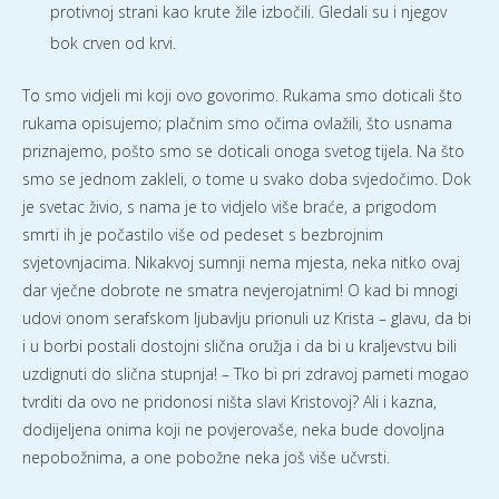
protivnoj strani kao krute žile izbočili. Gledali su i njegov
bok crven od krvi.
To smo vidjeli mi koji ovo govorimo. Rukama smo doticali što
rukama opisujemo; plačnim smo očima ovlažili, što usnama
priznajemo, pošto smo se doticali onoga svetog tijela. Na što
smo se jednom zakleli, o tome u svako doba svjedočimo. Dok
je svetac živio, s nama je to vidjelo više braće, a prigodom
smrti ih je počastilo više od pedeset s bezbrojnim
svjetovnjacima. Nikakvoj sumnji nema mjesta, neka nitko ovaj
dar vječne dobrote ne smatra nevjerojatnim! O kad bi mnogi
udovi onom serafskom ljubavlju prionuli uz Krista – glavu, da bi
i u borbi postali dostojni slična oružja i da bi u kraljevstvu bili
uzdignuti do slična stupnja! – Tko bi pri zdravoj pameti mogao
tvrditi da ovo ne pridonosi ništa slavi Kristovoj? Ali i kazna,
dodijeljena onima koji ne povjerovaše, neka bude dovoljna
nepobožnima, a one pobožne neka još više učvrsti.