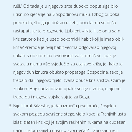
ruši.” Od tada je u njegovo srce duboko poput žiga bilo
utisnuto sjećanje na Gospodinovu muku. I zbog duboka
preokreta, što ga je doživio u sebi, počela mu se duša
rastapati, jer je progovorio Ljubljeni. – Nije li se on u sam
križ zatvorio kad je uzeo pokornički habit koji je imao oblik
križa? Premda je ovaj habit većma odgovarao njegovoj
nakani s obzirom na revnovanje za siromaštvo, ipak je
svetac u njemu više svjedočio za otajstvo križa, jer kako je
njegov duh iznutra obukao propetoga Gospodina, tako je
trebalo da i njegovo tijelo izvana obuče križ Kristov. Ovim je
znakom Bog nadvladavao opake snage u zraku; u njemu
treba da i njegova vojska vojuje za Boga.
Nije li brat Silvestar, jedan između prve braće, čovjek u
svakom pogledu savršene stege, vidio kako iz Franjinih usta
izlazi zlatan križ koji je svojim raširenim rukama na čudesan
način cijelom svijetu utisnuo svoj pečat? – Zapisano je i