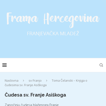
Naslovna
sv Franjo
Toma Čelanski – Knjiga o
čudesima sv. Franje Asiškoga
Čudesa sv. Franje Asiškoga
Započinju čudesa blaženoga Franje