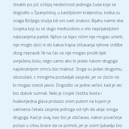
shvatiti po još očitijoj neobičnosti jednoga čuda koje se
dogodilo u Španjolskoj, u kastiljskom kraljevstvu, kolika su
snaga Božjega oružja bili oni sveti znakovi. Bijahu naime dva
čovjeka koji su se dugo međusobno u vrlo neprijateljskim
natezanjima parbili. Njihov se bijes ničim nije mogao umiriti,
nije moglo doći ni do kakva trajna stišavanja njihove srdžbe
zbog nepravdi. Ni na čas se nije mogao pružiti lijek
uvriježenu bolu, nego samo ako bi jedan rukom drugoga
najokrutnijom smrću bio maknut. Stoga su jedan drugomu,
oboružani, s mnogima postavljali zasjede, jer se zločin ne
bi mogao izvesti javno. Dogodilo se jedne večeri, kad je već
bio dubok sumrak. Neki je čovjek čestita života i
hvalevrijedna glasa prolazio onim putem na kojem je
sakrivena čekala zasjeda jednoga od njih da ubije onoga
drugoga. Kad je ovaj, kao što je običavao, nakon povečerja
pošao u crkvu braće da se pomoli, jer je svom ljubavlju bio