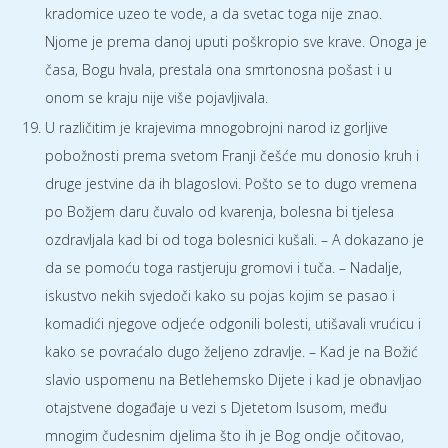
kradomice uzeo te vode, a da svetac toga nije znao.
Njome je prema danoj uputi poškropio sve krave. Onoga je
časa, Bogu hvala, prestala ona smrtonosna pošast i u
onom se kraju nije više pojavljivala.
U različitim je krajevima mnogobrojni narod iz gorljive
pobožnosti prema svetom Franji češće mu donosio kruh i
druge jestvine da ih blagoslovi. Pošto se to dugo vremena
po Božjem daru čuvalo od kvarenja, bolesna bi tjelesa
ozdravljala kad bi od toga bolesnici kušali. – A dokazano je
da se pomoću toga rastjeruju gromovi i tuča. – Nadalje,
iskustvo nekih svjedoči kako su pojas kojim se pasao i
komadići njegove odjeće odgonili bolesti, utišavali vrućicu i
kako se povraćalo dugo željeno zdravlje. – Kad je na Božić
slavio uspomenu na Betlehemsko Dijete i kad je obnavljao
otajstvene događaje u vezi s Djetetom Isusom, među
mnogim čudesnim djelima što ih je Bog ondje očitovao,