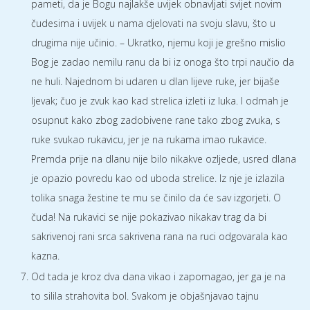
pameti, da je Bogu najlakše uvijek obnavljati svijet novim
čudesima i uvijek u nama djelovati na svoju slavu, što u
drugima nije učinio. – Ukratko, njemu koji je grešno mislio
Bog je zadao nemilu ranu da bi iz onoga što trpi naučio da
ne huli. Najednom bi udaren u dlan lijeve ruke, jer bijaše
ljevak; čuo je zvuk kao kad strelica izleti iz luka. I odmah je
osupnut kako zbog zadobivene rane tako zbog zvuka, s
ruke svukao rukavicu, jer je na rukama imao rukavice.
Premda prije na dlanu nije bilo nikakve ozljede, usred dlana
je opazio povredu kao od uboda strelice. Iz nje je izlazila
tolika snaga žestine te mu se činilo da će sav izgorjeti. O
čuda! Na rukavici se nije pokazivao nikakav trag da bi
sakrivenoj rani srca sakrivena rana na ruci odgovarala kao
kazna.
Od tada je kroz dva dana vikao i zapomagao, jer ga je na
to silila strahovita bol. Svakom je objašnjavao tajnu