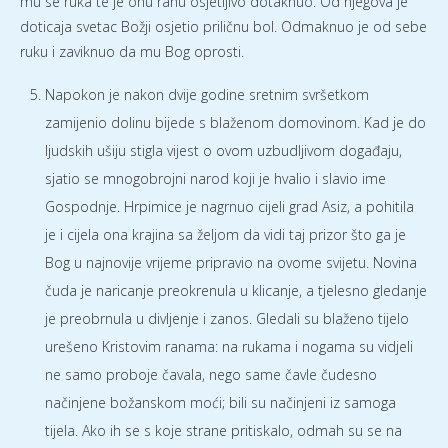
mu se ruka te je onu ranu osjetljivo dotaknuo. Od njegova je
doticaja svetac Božji osjetio priličnu bol. Odmaknuo je od sebe
ruku i zaviknuo da mu Bog oprosti.
Napokon je nakon dvije godine sretnim svršetkom
zamijenio dolinu bijede s blaženom domovinom. Kad je do
ljudskih ušiju stigla vijest o ovom uzbudljivom događaju,
sjatio se mnogobrojni narod koji je hvalio i slavio ime
Gospodnje. Hrpimice je nagrnuo cijeli grad Asiz, a pohitila
je i cijela ona krajina sa željom da vidi taj prizor što ga je
Bog u najnovije vrijeme pripravio na ovome svijetu. Novina
čuda je naricanje preokrenula u klicanje, a tjelesno gledanje
je preobrnula u divljenje i zanos. Gledali su blaženo tijelo
urešeno Kristovim ranama: na rukama i nogama su vidjeli
ne samo proboje čavala, nego same čavle čudesno
načinjene božanskom moći; bili su načinjeni iz samoga
tijela. Ako ih se s koje strane pritiskalo, odmah su se na