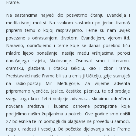
Frame.
Na sastancima najveći dio posvetimo čitanju Evanđelja i
meditativnoj molitvi. Na svakom sastanku po jedan framaš
pripremi temu o kojoj raspravljamo. Teme su nam uvijek
povezane s odrastanjem, životom, Evanđeljem, vjerom itd.
Naravno, obrađujemo i teme koje se danas posebno tiču
mladih: lijepo ponašanje, nasilje među vršnjacima, poroci
današnjega svijeta, školovanje. Osnovali smo i literarnu,
dramsku, glazbenu i čitačku sekciju, kao i zbor Frame.
Predstavnici naše Frame bili su u emisiji Učitelju, gdje stanuješ
na radio-postaji Mir Međugorje. Za vrijeme adventa
pripremamo vjenčiće, jaslice, čestitke, pšenicu, te od prodaje
svega toga kroz četiri nedjelje advenata, skupimo određena
novčana sredstva i kupimo osnovne potrepštine koje
podijelimo našim župljanima u potrebi. Ove godine smo obišli
27 bolesnika te im pomogli da blagdane ne provedu u samoći,
nego u radosti i veselju. Od početka djelovanja naše Frame