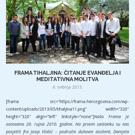
FRAMA TIHALJINA: ČITANJE EVANĐELJA I
MEDITATIVNA MOLITVA
6. svibnja 2013.
[frame src=”https://frama-hercegovina.com/wp-
content/uploads/2013/05/tihaljina11.png” width=”320″
height=”320″ align=”left” linkstyle=”none”]
Naša Frama je
osnovana 20. rujna 2010. godine. Na prvom sastanku su nas
posjetili fra Josip Vlašić – područni
duhovni asistent, Danijela