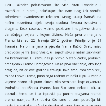
Ocu. Također pokušavamo što više čitati Evanđelje i
razmišljati o njemu, osluškujući što nam Bog želi poručiti
određenim evanđeoskim tekstom. Mnogi stariji framaši na
našim susretima dijele svoja osobna životna iskustva s
drugima. Kroz rasprave vidimo pozitivne i negativne strane
današnjega svijeta u kojem živimo. Naša prva primanja u
Framu bila su 22. travnja 2012 godine. Primljeno je 29
framaša. Na primanjima je pjevala Frama Ružići. Svetu misu
predvodio je fra Josip Vlašić, u zajedništvu s našim župnikom
fra Branimirom. U Framu nas je primio Mateo Zadro, područni
predsjednik Frame Hercegovina. Naša prva obećanja, ako Bog
dragi da, bit će ove godine u travnju. Iako smo, možemo reći,
mlada i nova Frama, puno toga radimo za našu župu. U zadnje
vrijeme nismo bili puno aktivni oko seminara koje organizira
Područna središnjica Frame, kao što smo nekada bili, ali
potrudit ćemo se i to ispraviti, pa punim snagama krenuti
prema naprijed. Bez obzira što smo u tom području bili
pasivni, u našoj smo župi u drugim aktivnostima, koje su gore