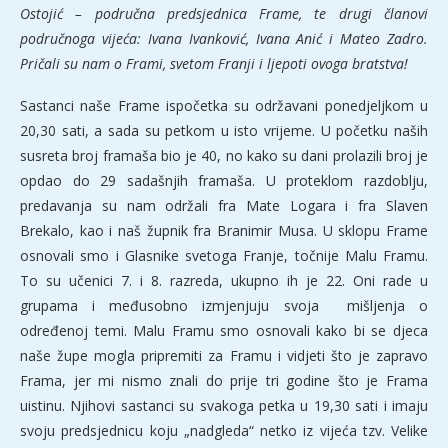
Ostojić – područna predsjednica Frame, te drugi članovi
područnoga vijeća:
Ivana Ivanković, Ivana Anić i Mateo Zadro.
Pričali su nam o Frami, svetom Franji i ljepoti ovoga bratstva!
Sastanci naše Frame ispočetka su održavani ponedjeljkom u
20,30 sati, a sada su petkom u isto vrijeme. U početku naših
susreta broj framaša bio je 40, no kako su dani prolazili broj je
opdao do 29 sadašnjih framaša. U proteklom razdoblju,
predavanja su nam održali fra Mate Logara i fra Slaven
Brekalo, kao i naš župnik fra Branimir Musa. U sklopu Frame
osnovali smo i Glasnike svetoga Franje, točnije Malu Framu.
To su učenici 7. i 8. razreda, ukupno ih je 22. Oni rade u
grupama i međusobno izmjenjuju svoja mišljenja o
određenoj temi. Malu Framu smo osnovali kako bi se djeca
naše župe mogla pripremiti za Framu i vidjeti što je zapravo
Frama, jer mi nismo znali do prije tri godine što je Frama
uistinu. Njihovi sastanci su svakoga petka u 19,30 sati i imaju
svoju predsjednicu koju „nadgleda“ netko iz vijeća tzv. Velike