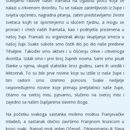
stavljamo radove naših framaša na oglasnu ploču koja se
nalazi u crkvenom dvorištu. Tu se nalaze zanimljivosti iz župe i
svijeta općenito, nagradna pitanja, zatim predstavljamo živote
svetaca kojih se spominjemo u idućem tjednu, a mogu se
pronaći i crteži naših framaša, kao i podrijetla prezimena u
našoj župi. Framaši su organizirali akciju skupljanja smeća u
našoj župi. Svake subote smo čistili dio po dio naše predivne
Tihaljine. Također smo aktivni i u čišćenju crkve i crkvenoga
dvorišta. Izdali smo i prvi broj župnih novina. Sami smo pisali
članke u njima, skupili statistike kroz godinu, sami ih uredili i
lektorirali. To su bile prve novine koje su izišle iz naše župe i
tim radom smo iznimno ponosni. Svake nedjelje
raspoređujemo novine koje primaju pretplatnici naše župe,
čitamo na svetoj misi, pjevamo, služimo na svetoj misi i
zajedno sa našim župljanima slavimo Boga.
Na početku svakoga sastanka molimo molitvu Franjevačke
mladeži, a sastanak obično završimo Franjinom krunicom u
kojoj svaki framaš moli jedan Očenaš, Zdravomariju ili Slava