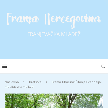
Naslovna
Bratstva
Frama Tihaljina: Čitanje Evanđelja i
meditativna molitva