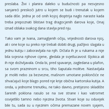
preslaba. Živi i planira daleko u budućnosti pa nesvjesno
sanjareći preskoči jutro u kojem se budi i trenutak u kojem
sada diše. Jedna je od onih kojoj dioptrija naglo naraste kada
treba prepoznati blistavi trag dragocjenih darova koje, Onaj
iznad oblaka svakog dana stavlja pred nju.
Tako vam je Ivana, zamagljenih očiju, vrijednosti darova njoj,
ali i one koje su preko nje trebali dobiti drugi, pažljivo slagala u
jednu kutiju i zaboravljala na njih. Držala ih je u rukama a nije
bila svjesna njihove cijene, gledala je svjetlucavost šljokica ali
ih nije doživljavala. Onda bi, pred spavanje, zagledana u plafon,
sa svom prazninom u srcu, tiho šaputala molitve. Nastavljala
je moliti nebo za bezvezne, mašnom umotane poklončiće ne
shvaćajući koje blago pored nje krije obična kartonska kutija. A
onda, u jednome trenutku, ne tako davno, pretijesno skladište
šarenih poklona rasulo se na sve strane i kao vatromet
osvijetlilo tamno nebo njezina života. Stvari koje su oduvijek
bile tu, sada su u njezinim očima premazane novim sjajem,