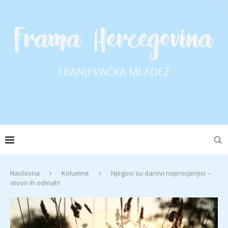
Naslovna
Kolumne
Njegovi su darovi neprocjenjivi –
otvori ih odmah!