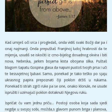
Kad umiješ oči srca i progledaš, onda vidiš svaki Božji dar pa i
onaj najmanji. Onda prepuštaš Franjinoj ludoj hrabrosti da te
mijenja, usudiš se iskočiti iz crno-bijelog dosadnog okvira i biti
nova, Nebeska, jarkim bojama kista obojana slika. Puštaš
blagom šapatu Gospina glasa da napuni pustoš tvojih prsa i uči
te bezuvjetnoj ljubavi. Samo, ponekad je tako teško po sjaju
ukrasnog papira prepoznati čiji poklon držiš u rukama.
Ponekad ti strah zgrči ruke pa se one, onako klonule, ne usude
ispružiti i uzimajući poklon dotaknuti Njegovu ruku.
Ispričat ću vam jednu priču… Postoji osoba koja sada sjedi
negdje u svojoj sobi, možda,s glavom punom briga i planova,