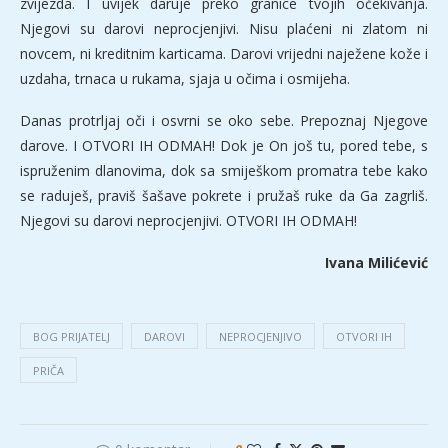
zvijezda. I uvijek daruje preko granice tvojih očekivanja.
Njegovi su darovi neprocjenjivi. Nisu plaćeni ni zlatom ni
novcem, ni kreditnim karticama. Darovi vrijedni naježene kože i
uzdaha, trnaca u rukama, sjaja u očima i osmijeha.
Danas protrljaj oči i osvrni se oko sebe. Prepoznaj Njegove
darove. I OTVORI IH ODMAH! Dok je On još tu, pored tebe, s
ispruženim dlanovima, dok sa smiješkom promatra tebe kako
se raduješ, praviš šašave pokrete i pružaš ruke da Ga zagrliš.
Njegovi su darovi neprocjenjivi. OTVORI IH ODMAH!
Ivana Milićević
BOG PRIJATELJ
DAROVI
NEPROCJENJIVO
OTVORI IH
PRIČA