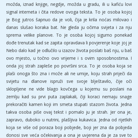
možda, iznad knjige, negdje, možda u gradu, ili u kafiću lovi
signal interneta i čita redove ovoga teksta. To je osoba kojoj
je Bog jutros šapnuo da je voli, čija je krila noćas milovao i
danas slušao koraka bat. Ne gleda ju očima svijeta i za nju
sprema velike planove. To je osoba kojoj sigurno ponekad
dođe trenutak kad se zapita opravdava li povjerenje koje joj je
Nebo dalo kad je odlučilo u izazov života poslati baš nju, u baš
ovo mjesto, u točno ovo vrijeme i s ovim sposobnostima. I
onda joj strah zapleše po površini srca. To je osoba koja se
plaši onoga što zna i može ali ne umije, koju strah priječi da
svijetu na dlanove ispruži sve svoje blještavilo, čije oči
sklopljene ne vide blago kovčega u kojemu su poslani na
zemlju kad su prvi puta zaplakali, čiji koraci nemaju snage
prekoračiti kamen koji im smeta stupati stazom života. Jedna
takva osoba piše ovaj tekst i pomalo ju je strah. Jer ona je,
zapravo, duboko u nutrini, plašljiva kukavica. Jedna od rijetkih
koja se više od poraza boji pobjede, boji jer zna da pobjeda
donosi sve veća očekivanja a ona je uvjerena da je za sve to