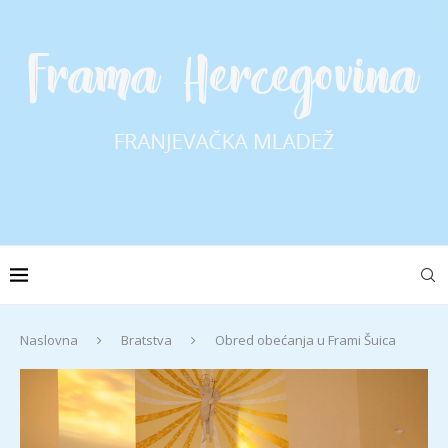
Naslovna
Bratstva
Obred obećanja u Frami Šuica