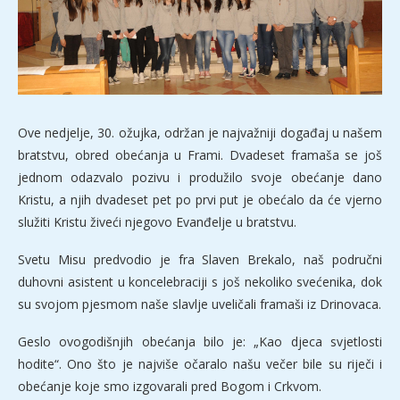
Ove nedjelje, 30. ožujka, održan je najvažniji događaj u našem
bratstvu, obred obećanja u Frami. Dvadeset framaša se još
jednom odazvalo pozivu i produžilo svoje obećanje dano
Kristu, a njih dvadeset pet po prvi put je obećalo da će vjerno
služiti Kristu živeći njegovo Evanđelje u bratstvu.
Svetu Misu predvodio je fra Slaven Brekalo, naš područni
duhovni asistent u koncelebraciji s još nekoliko svećenika, dok
su svojom pjesmom naše slavlje uveličali framaši iz Drinovaca.
Geslo ovogodišnjih obećanja bilo je: „Kao djeca svjetlosti
hodite“. Ono što je najviše očaralo našu večer bile su riječi i
obećanje koje smo izgovarali pred Bogom i Crkvom.