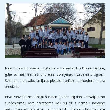
Nakon misnog slavlja, druženje smo nastavili u Domu kulture,
gdje su naši framaši pripremili domjenak i zabavni program.
Sviralo se, pjevalo, smijalo, plesalo i pričalo, atmosfera je bila
predivna.
Prvo zahvaljujemo Bogu što nam je dao taj dan, zahvaljujemo
svećenicima, svim bratstvima koji su bili s nama i naravno
našim framašima koji su nam pomogli u dočeku i brizi za naše