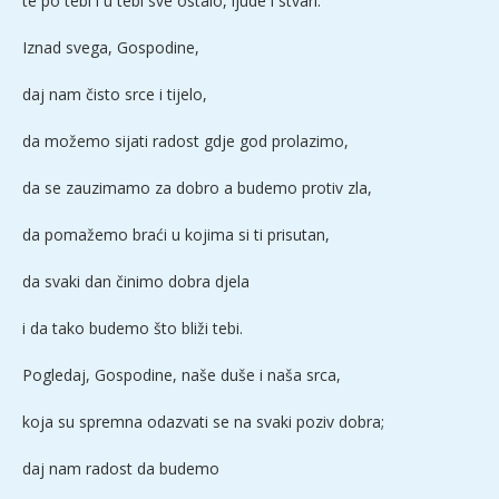
te po tebi i u tebi sve ostalo, ljude i stvari.
Iznad svega, Gospodine,
daj nam čisto srce i tijelo,
da možemo sijati radost gdje god prolazimo,
da se zauzimamo za dobro a budemo protiv zla,
da pomažemo braći u kojima si ti prisutan,
da svaki dan činimo dobra djela
i da tako budemo što bliži tebi.
Pogledaj, Gospodine, naše duše i naša srca,
koja su spremna odazvati se na svaki poziv dobra;
daj nam radost da budemo