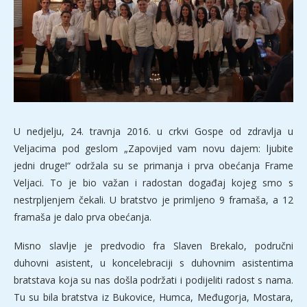
U nedjelju, 24. travnja 2016. u crkvi Gospe od zdravlja u
Veljacima pod geslom „Zapovijed vam novu dajem: ljubite
jedni druge!“ održala su se primanja i prva obećanja Frame
Veljaci. To je bio važan i radostan događaj kojeg smo s
nestrpljenjem čekali. U bratstvo je primljeno 9 framaša, a 12
framaša je dalo prva obećanja.
Misno slavlje je predvodio fra Slaven Brekalo, područni
duhovni asistent, u koncelebraciji s duhovnim asistentima
bratstava koja su nas došla podržati i podijeliti radost s nama.
Tu su bila bratstva iz Bukovice, Humca, Međugorja, Mostara,