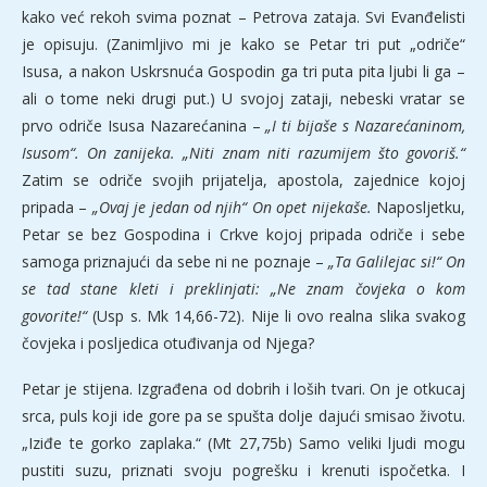
kako već rekoh svima poznat – Petrova zataja. Svi Evanđelisti
je opisuju. (Zanimljivo mi je kako se Petar tri put „odriče“
Isusa, a nakon Uskrsnuća Gospodin ga tri puta pita ljubi li ga –
ali o tome neki drugi put.) U svojoj zataji, nebeski vratar se
prvo odriče Isusa Nazarećanina –
„I ti bijaše s Nazarećaninom,
Isusom“. On zanijeka. „Niti znam niti razumijem što govoriš.“
Zatim se odriče svojih prijatelja, apostola, zajednice kojoj
pripada –
„Ovaj je jedan od njih“ On opet nijekaše.
Naposljetku,
Petar se bez Gospodina i Crkve kojoj pripada odriče i sebe
samoga priznajući da sebe ni ne poznaje –
„Ta Galilejac si!“ On
se tad stane kleti i preklinjati: „Ne znam čovjeka o kom
govorite!“
(Usp s. Mk 14,66-72). Nije li ovo realna slika svakog
čovjeka i posljedica otuđivanja od Njega?
Petar je stijena. Izgrađena od dobrih i loših tvari. On je otkucaj
srca, puls koji ide gore pa se spušta dolje dajući smisao životu.
„Iziđe te gorko zaplaka.“ (Mt 27,75b) Samo veliki ljudi mogu
pustiti suzu, priznati svoju pogrešku i krenuti ispočetka. I