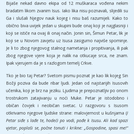
Bijaše nekad davno ekipa od 12 muškaraca vođena nekim
bradatim likom zvanim Isus. Iako lika nisu poznavali, slijedili su
Ga i slušali Njegov nauk kojeg i nisu baš razumijeli. Kako to
obično biva uvijek jedan u skupini bude onaj koji je najglasniji i
koji se ističe na ovaj ili onaj način. Jonin sin, Šimun Petar, lik je
koji se u Novom zavjetu uz Isusa zasigurno najviše spominje.
Je li to zbog njegovog stalnog nametanja i propitivanja, ili pak
zbog njegove vjere koja je nalik na otkucaje srca, ne znam.
Ipak vjerujem da je s razlogom temelj Crkve.
Tko je bio taj Petar? Svetom pismu poznat je kao lik kojeg Sin
Božji poziva da bude ribar ljudi. Jedan od najstarijih Isusovih
učenika, koji je brz na jeziku. Ljudima je prepoznatljiv po onom
trostrukom zatajivanju u noći Muke. Petar je istodobno i
običan čovjek i neobičan svetac. U razgovoru s Isusom
otkrivamo njegove ljudske strane: malovjernost u kušnjama (
I
Petar siđe s lađe te, hodeći po vodi, pođe k Isusu. Ali kad spazi
vjetar, poplaši se, počne tonuti i krikne: „Gospodine, spasi me!“