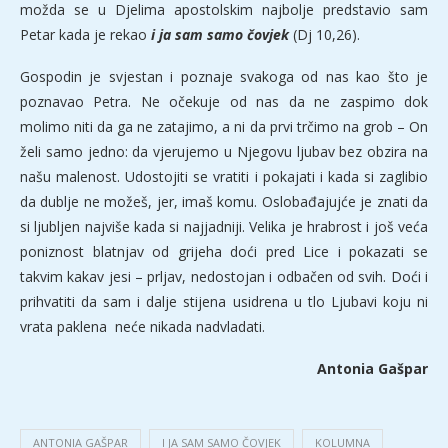
možda se u Djelima apostolskim najbolje predstavio sam
Petar kada je rekao
i ja sam samo čovjek
(Dj 10,26).
Gospodin je svjestan i poznaje svakoga od nas kao što je
poznavao Petra. Ne očekuje od nas da ne zaspimo dok
molimo niti da ga ne zatajimo, a ni da prvi trčimo na grob – On
želi samo jedno: da vjerujemo u Njegovu ljubav bez obzira na
našu malenost. Udostojiti se vratiti i pokajati i kada si zaglibio
da dublje ne možeš, jer, imaš komu. Oslobađajujće je znati da
si ljubljen najviše kada si najjadniji. Velika je hrabrost i još veća
poniznost blatnjav od grijeha doći pred Lice i pokazati se
takvim kakav jesi – prljav, nedostojan i odbačen od svih. Doći i
prihvatiti da sam i dalje stijena usidrena u tlo Ljubavi koju ni
vrata paklena neće nikada nadvladati.
Antonia Gašpar
ANTONIA GAŠPAR
I JA SAM SAMO ČOVJEK
KOLUMNA