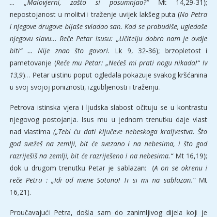
… „Malovjerni, zašto si posumnjao?“
Mt 14,29-31);
nepostojanost u molitvi i traženje uvijek lakšeg puta (
No Petra
i njegove drugove bijaše svladao san. Kad se probudiše, ugledaše
njegovu slavu… Reče Petar Isusu: „Učitelju dobro nam je ovdje
biti“ … Nije znao što govori.
Lk 9, 32-36); brzopletost i
pametovanje (
Reče mu Petar: „Nećeš mi prati nogu nikada!“ Iv
13,9
)… Petar uistinu poput ogledala pokazuje svakog kršćanina
u svoj svojoj poniznosti, izgubljenosti i traženju.
Petrova istinska vjera i ljudska slabost očituju se u kontrastu
njegovog postojanja. Isus mu u jednom trenutku daje vlast
nad vlastima
(„Tebi ću dati ključeve nebeskoga kraljvestva. Što
god svežeš na zemlji, bit će svezano i na nebesima, i što god
razriješiš na zemlji, bit će razriješeno i na nebesima.“
Mt 16,19);
dok u drugom trenutku Petar je sablazan: (
A on se okrenu i
reče Petru : „Idi od mene Sotono! Ti si mi na sablazan.“
Mt
16,21).
Proučavajući Petra, došla sam do zanimljivog dijela koji je