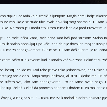
tupilo i dosada koja graniči s ljutnjom. Mogla sam i bolje iskoristit
ilne misli koje se trude ubiti svaki pokušaj mog sabranja. Tu sam je
u. Oke. Ne znam je li uredu što u trenucima klanjaja pred Presvetim ja
iti i ne raditi ništa. Znaš, ovih dana sam baš pod stresom. Stalno n
mi ih stalno ponavljaju još više. Kao da nije dovoljan moj bezuspješn
tužuju me za neodgovornost. Gubim se. Tu sam došla jer mi je to jedn
Ne znam zašto ti ih govorim kad ih ionako već sve znaš. Pokušat ću 
oj hostiji, ne ide mi. Kod tebe je sve tako jednostavno, bez ikakvih z
tnijeg posla od slušanja mojih jadikovki, ali si tu. I gledaš me. Trudi
 ne stižem sve, iako sam neodgovorna. I to ne samo ovdje nego u
jeloj hostiji i čekaš. Čekaš da ponovno padnem i dođem ti. Pa makar b
čovjek, a Bog da si ti…“ – trgnu me zvuk melodije dobro poznate pjesm