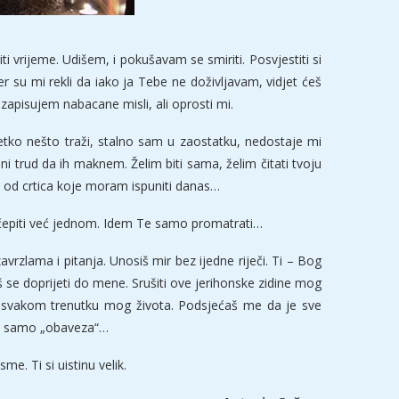
i vrijeme. Udišem, i pokušavam se smiriti. Posvjestiti si
r su mi rekli da iako ja Tebe ne doživljavam, vidjet ćeš
 zapisujem nabacane misli, ali oprosti mi.
etko nešto traži, stalno sam u zaostatku, nedostaje mi
i trud da ih maknem. Želim biti sama, želim čitati tvoju
a od crtica koje moram ispuniti danas…
začepiti već jednom. Idem Te samo promatrati…
avrzlama i pitanja. Unosiš mir bez ijedne riječi. Ti – Bog
š se doprijeti do mene. Srušiti ove jerihonske zidine mog
 svakom trenutku mog života. Podsjećaš me da je sve
io i samo „obaveza“…
e. Ti si uistinu velik.