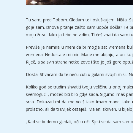
Tu sam, pred Tobom. Gledam te i osluškujem. Ništa. Samo 
gdje sam. Iznova pitanje zašto sam uopće došla? Te pris
moju žrtvu. Iako ja tebe ne vidim, Ti ćeš znati da sam t
Previše je nemira u meni da bi mogla sat vremena bulj
vremena. Nedostaje mi mir. Mane me ubijaju, a oni koji 
Riječ, a sa svih strana netko zove i što je još gore op
Dosta. Shvaćam da te neću čuti u galami svojih misli. 
Koliko god se trudim shvatiti tvoju veličinu u onoj malen
svemogući , možeš biti bilo gdje sada. Sigurno imaš pame
srca. Dokazati mi da me voliš iako imam mane, iako
prolazno, ali da ti uvijek ostaješ. Malen, skriven, u bi
„Kad se budemo gledali, oči u oči. Sjeti se da sam samo 