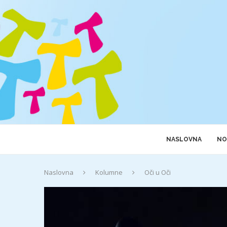
NASLOVNA
NO
Naslovna
Kolumne
Oči u Oči