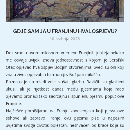
GDJE SAM JA U FRANJINU HVALOSPJEVU?
10. svibnja 2026.
Dok smo u ovom milosnom vremenu Franjinih jubileja nekako
me osvaja uvijek iznova jednostavnost s kojom je Serafski
Otac opjevao hvalospjev Božjim stvorenjima. Sveci su oni koji
znaju život opjevati u harmoniji s Božjom milošću.
Poznato je da mladi vole slušati glazbu. Različiti su glazbeni
ukusi, ali je rijetkost danas među pjesmama koje rado
pjevamo pronaći tako sadržajnu i ispunjenu pjesmu poput ove
Franjine.
Najčešće pomišljamo na Franju zanesenjaka koji pjeva ove
stihove ali zapravo Franjo ovu pjesmu piše u najtežim
uvjetima svoga života: bolestan, neshvaćen od braće koja su