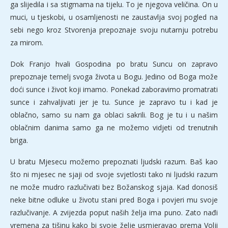
ga slijedila i sa stigmama na tijelu. To je njegova veličina. On u
muci, u tjeskobi, u osamljenosti ne zaustavlja svoj pogled na
sebi nego kroz Stvorenja prepoznaje svoju nutarnju potrebu
za mirom.
Dok Franjo hvali Gospodina po bratu Suncu on zapravo
prepoznaje temelj svoga života u Bogu. Jedino od Boga može
doći sunce i život koji imamo. Ponekad zaboravimo promatrati
sunce i zahvaljivati jer je tu. Sunce je zapravo tu i kad je
oblačno, samo su nam ga oblaci sakrili. Bog je tu i u našim
oblačnim danima samo ga ne možemo vidjeti od trenutnih
briga.
U bratu Mjesecu možemo prepoznati ljudski razum. Baš kao
što ni mjesec ne sjaji od svoje svjetlosti tako ni ljudski razum
ne može mudro razlučivati bez Božanskog sjaja. Kad donosiš
neke bitne odluke u životu stani pred Boga i povjeri mu svoje
razlučivanje. A zvijezda poput naših želja ima puno. Zato nađi
vremena za tišinu kako bi svoje želje usmjeravao prema Volji