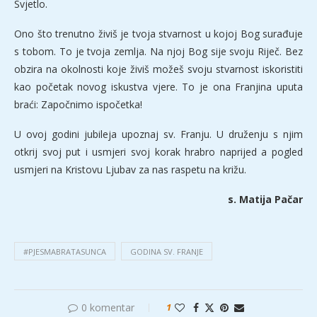
Svjetlo.
Ono što trenutno živiš je tvoja stvarnost u kojoj Bog surađuje
s tobom. To je tvoja zemlja. Na njoj Bog sije svoju Riječ. Bez
obzira na okolnosti koje živiš možeš svoju stvarnost iskoristiti
kao početak novog iskustva vjere. To je ona Franjina uputa
braći: Započnimo ispočetka!
U ovoj godini jubileja upoznaj sv. Franju. U druženju s njim
otkrij svoj put i usmjeri svoj korak hrabro naprijed a pogled
usmjeri na Kristovu Ljubav za nas raspetu na križu.
s. Matija Pačar
#PJESMABRATASUNCA
GODINA SV. FRANJE
0 komentar
1