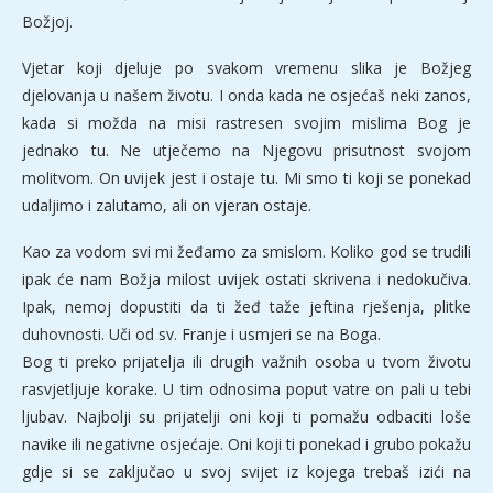
Božjoj.
Vjetar koji djeluje po svakom vremenu slika je Božjeg
djelovanja u našem životu. I onda kada ne osjećaš neki zanos,
kada si možda na misi rastresen svojim mislima Bog je
jednako tu. Ne utječemo na Njegovu prisutnost svojom
molitvom. On uvijek jest i ostaje tu. Mi smo ti koji se ponekad
udaljimo i zalutamo, ali on vjeran ostaje.
Kao za vodom svi mi žeđamo za smislom. Koliko god se trudili
ipak će nam Božja milost uvijek ostati skrivena i nedokučiva.
Ipak, nemoj dopustiti da ti žeđ taže jeftina rješenja, plitke
duhovnosti. Uči od sv. Franje i usmjeri se na Boga.
Bog ti preko prijatelja ili drugih važnih osoba u tvom životu
rasvjetljuje korake. U tim odnosima poput vatre on pali u tebi
ljubav. Najbolji su prijatelji oni koji ti pomažu odbaciti loše
navike ili negativne osjećaje. Oni koji ti ponekad i grubo pokažu
gdje si se zaključao u svoj svijet iz kojega trebaš izići na