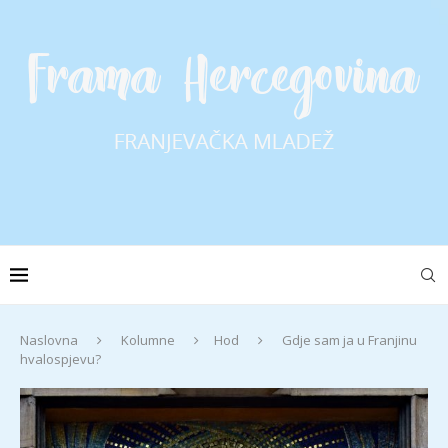
Naslovna
Kolumne
Hod
Gdje sam ja u Franjinu
hvalospjevu?