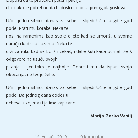
i boli ako je potrebno da bi došli i do puta punog blagoslova.
Učini jednu sitnicu danas za sebe – slijedi Učitelja gdje god
pođe. Prati mu korake! Neka te
nosi na ramenima kao svoje dijete kad se umoriš, u svome
naručju kad si u suzama. Neka te
drži za ruku kad se bojiš i čekaš, i dalje šuti kada odmah želiš
odgovore na tisuću svojih
pitanja – jer tako je najbolje. Dopusti mu da ispuni svoja
obećanja, ne tvoje želje.
Učini jednu sitnicu danas za sebe – slijedi Učitelja gdje god
pođe. Da jednog dana dođeš u
nebesa u kojima ti je ime zapisano.
Marija-Zorka Vasilj
16. veljače 2019.
0 komentar