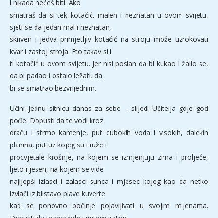
i nikada nećeš biti. Ako
smatraš da si tek kotačić, malen i neznatan u ovom svijetu,
sjeti se da jedan mal i neznatan,
skriven i jedva primjetljiv kotačić na stroju može uzrokovati
kvar i zastoj stroja. Eto takav si i
ti kotačić u ovom svijetu. Jer nisi poslan da bi kukao i žalio se,
da bi padao i ostalo ležati, da
bi se smatrao bezvrijednim.
Učini jednu sitnicu danas za sebe – slijedi Učitelja gdje god
pođe. Dopusti da te vodi kroz
draču i strmo kamenje, put dubokih voda i visokih, dalekih
planina, put uz kojeg su i ruže i
procvjetale krošnje, na kojem se izmjenjuju zima i proljeće,
ljeto i jesen, na kojem se vide
najljepši izlasci i zalasci sunca i mjesec kojeg kao da netko
izvlači iz blistavo plave kuverte
kad se ponovno počinje pojavljivati u svojim mijenama.
Dopusti da te provede i putem patnje