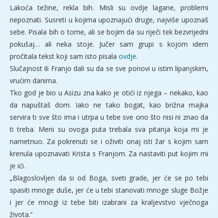
Lakoća težine, rekla bih. Misli su ovdje lagane, problemi
nepoznati. Susreti u kojima upoznajući druge, najviše upoznaš
sebe. Pisala bih o tome, ali se bojim da su riječi tek bezvrijedni
pokušaj… ali neka stoje. Jučer sam grupi s kojom idem
pročitala tekst koji sam isto pisala
ovdje
.
Slučajnost ili Franjo dali su da se sve ponovi u istim lipanjskim,
vrućim danima.
Tko god je bio u Asizu zna kako je otići iz njega – nekako, kao
da napuštaš dom. Iako ne tako bogat, kao brižna majka
servira ti sve što ima i utrpa u tebe sve ono što nisi ni znao da
ti treba. Meni su ovoga puta trebala sva pitanja koja mi je
nametnuo. Za pokrenuti se i oživiti onaj isti žar s kojim sam
krenula upoznavati Krista s Franjom. Za nastaviti put kojim mi
je ići.
„Blagoslovljen da si od Boga, sveti grade, jer će se po tebi
spasiti mnoge duše, jer će u tebi stanovati mnoge sluge Božje
i jer će mnogi iz tebe biti izabrani za kraljevstvo vječnoga
života.“