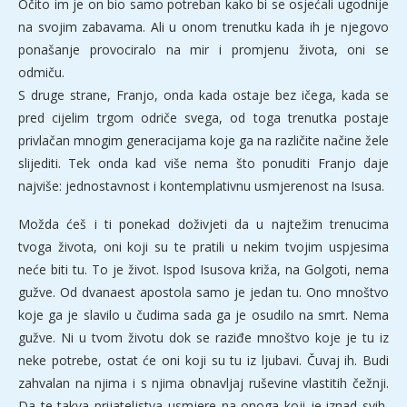
Očito im je on bio samo potreban kako bi se osjećali ugodnije
na svojim zabavama. Ali u onom trenutku kada ih je njegovo
ponašanje provociralo na mir i promjenu života, oni se
odmiču.
S druge strane, Franjo, onda kada ostaje bez ičega, kada se
pred cijelim trgom odriče svega, od toga trenutka postaje
privlačan mnogim generacijama koje ga na različite načine žele
slijediti. Tek onda kad više nema što ponuditi Franjo daje
najviše: jednostavnost i kontemplativnu usmjerenost na Isusa.
Možda ćeš i ti ponekad doživjeti da u najtežim trenucima
tvoga života, oni koji su te pratili u nekim tvojim uspjesima
neće biti tu. To je život. Ispod Isusova križa, na Golgoti, nema
gužve. Od dvanaest apostola samo je jedan tu. Ono mnoštvo
koje ga je slavilo u čudima sada ga je osudilo na smrt. Nema
gužve. Ni u tvom životu dok se raziđe mnoštvo koje je tu iz
neke potrebe, ostat će oni koji su tu iz ljubavi. Čuvaj ih. Budi
zahvalan na njima i s njima obnavljaj ruševine vlastitih čežnji.
Da te takva prijateljstva usmjere na onoga koji je iznad svih,