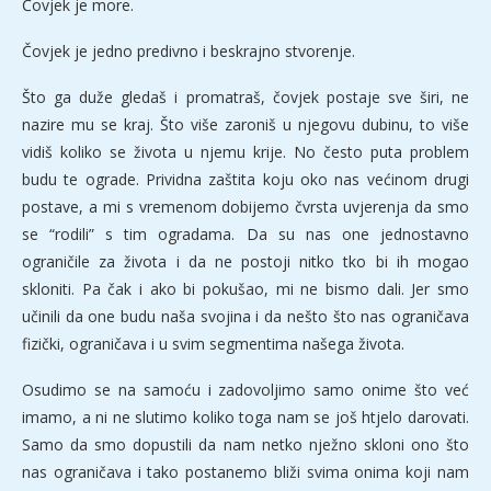
Čovjek je more.
Čovjek je jedno predivno i beskrajno stvorenje.
Što ga duže gledaš i promatraš, čovjek postaje sve širi, ne
nazire mu se kraj. Što više zaroniš u njegovu dubinu, to više
vidiš koliko se života u njemu krije. No često puta problem
budu te ograde. Prividna zaštita koju oko nas većinom drugi
postave, a mi s vremenom dobijemo čvrsta uvjerenja da smo
se “rodili” s tim ogradama. Da su nas one jednostavno
ograničile za života i da ne postoji nitko tko bi ih mogao
skloniti. Pa čak i ako bi pokušao, mi ne bismo dali. Jer smo
učinili da one budu naša svojina i da nešto što nas ograničava
fizički, ograničava i u svim segmentima našega života.
Osudimo se na samoću i zadovoljimo samo onime što već
imamo, a ni ne slutimo koliko toga nam se još htjelo darovati.
Samo da smo dopustili da nam netko nježno skloni ono što
nas ograničava i tako postanemo bliži svima onima koji nam