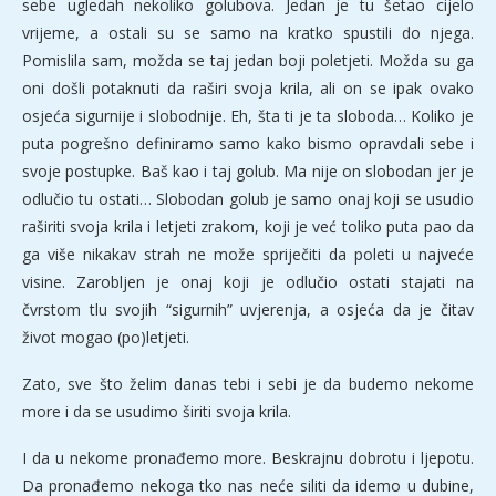
sebe ugledah nekoliko golubova. Jedan je tu šetao cijelo
vrijeme, a ostali su se samo na kratko spustili do njega.
Pomislila sam, možda se taj jedan boji poletjeti. Možda su ga
oni došli potaknuti da raširi svoja krila, ali on se ipak ovako
osjeća sigurnije i slobodnije. Eh, šta ti je ta sloboda… Koliko je
puta pogrešno definiramo samo kako bismo opravdali sebe i
svoje postupke. Baš kao i taj golub. Ma nije on slobodan jer je
odlučio tu ostati… Slobodan golub je samo onaj koji se usudio
raširiti svoja krila i letjeti zrakom, koji je već toliko puta pao da
ga više nikakav strah ne može spriječiti da poleti u najveće
visine. Zarobljen je onaj koji je odlučio ostati stajati na
čvrstom tlu svojih “sigurnih” uvjerenja, a osjeća da je čitav
život mogao (po)letjeti.
Zato, sve što želim danas tebi i sebi je da budemo nekome
more i da se usudimo širiti svoja krila.
I da u nekome pronađemo more. Beskrajnu dobrotu i ljepotu.
Da pronađemo nekoga tko nas neće siliti da idemo u dubine,