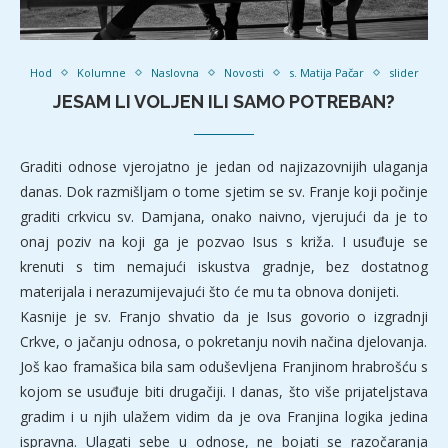
Hod
Kolumne
Naslovna
Novosti
s. Matija Pačar
slider
JESAM LI VOLJEN ILI SAMO POTREBAN?
Graditi odnose vjerojatno je jedan od najizazovnijih ulaganja
danas. Dok razmišljam o tome sjetim se sv. Franje koji počinje
graditi crkvicu sv. Damjana, onako naivno, vjerujući da je to
onaj poziv na koji ga je pozvao Isus s križa. I usuđuje se
krenuti s tim nemajući iskustva gradnje, bez dostatnog
materijala i nerazumijevajući što će mu ta obnova donijeti.
Kasnije je sv. Franjo shvatio da je Isus govorio o izgradnji
Crkve, o jačanju odnosa, o pokretanju novih načina djelovanja.
Još kao framašica bila sam oduševljena Franjinom hrabrošću s
kojom se usuđuje biti drugačiji. I danas, što više prijateljstava
gradim i u njih ulažem vidim da je ova Franjina logika jedina
ispravna. Ulagati sebe u odnose, ne bojati se razočaranja