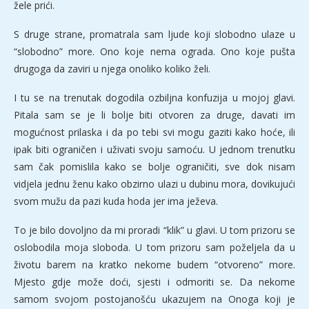
žele prići.
S druge strane, promatrala sam ljude koji slobodno ulaze u
“slobodno” more. Ono koje nema ograda. Ono koje pušta
drugoga da zaviri u njega onoliko koliko želi.
I tu se na trenutak dogodila ozbiljna konfuzija u mojoj glavi.
Pitala sam se je li bolje biti otvoren za druge, davati im
mogućnost prilaska i da po tebi svi mogu gaziti kako hoće, ili
ipak biti ograničen i uživati svoju samoću. U jednom trenutku
sam čak pomislila kako se bolje ograničiti, sve dok nisam
vidjela jednu ženu kako obzirno ulazi u dubinu mora, dovikujući
svom mužu da pazi kuda hoda jer ima ježeva.
To je bilo dovoljno da mi proradi “klik” u glavi. U tom prizoru se
oslobodila moja sloboda. U tom prizoru sam poželjela da u
životu barem na kratko nekome budem “otvoreno” more.
Mjesto gdje može doći, sjesti i odmoriti se. Da nekome
samom svojom postojanošću ukazujem na Onoga koji je