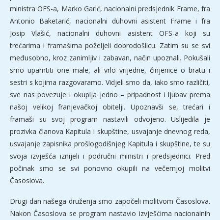
ministra OFS-a, Marko Garić, nacionalni predsjednik Frame, fra
Antonio Baketarić, nacionalni duhovni asistent Frame i fra
Josip Vlašić, nacionalni duhovni asistent OFS-a koji su
trećarima i framašima poželjeli dobrodošlicu. Zatim su se svi
međusobno, kroz zanimljiv i zabavan, način upoznali. Pokušali
smo upamtiti one male, ali vrlo vrijedne, činjenice o bratu i
sestri s kojima razgovaramo. Vidjeli smo da, iako smo različiti,
sve nas povezuje i okuplja jedno – pripadnost i ljubav prema
našoj velikoj franjevačkoj obitelji. Upoznavši se, trećari i
framaši su svoj program nastavili odvojeno. Uslijedila je
prozivka članova Kapitula i skupštine, usvajanje dnevnog reda,
usvajanje zapisnika prošlogodišnjeg Kapitula i skupštine, te su
svoja izvješća iznijeli i područni ministri i predsjednici. Pred
počinak smo se svi ponovno okupili na večernjoj molitvi
Časoslova.
Drugi dan našega druženja smo započeli molitvom Časoslova.
Nakon Časoslova se program nastavio izvješćima nacionalnih