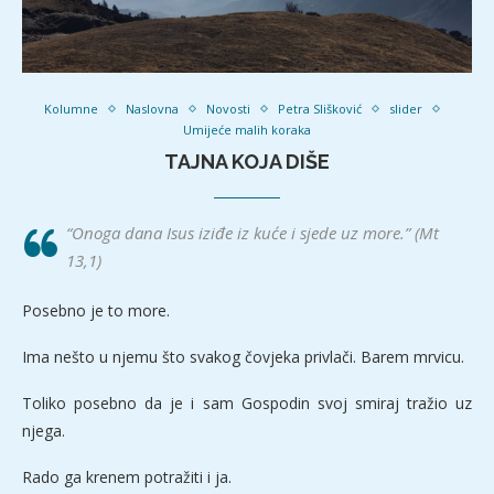
Kolumne
Naslovna
Novosti
Petra Slišković
slider
Umijeće malih koraka
TAJNA KOJA DIŠE
“Onoga dana Isus iziđe iz kuće i sjede uz more.” (Mt
13,1)
Posebno je to more.
Ima nešto u njemu što svakog čovjeka privlači. Barem mrvicu.
Toliko posebno da je i sam Gospodin svoj smiraj tražio uz
njega.
Rado ga krenem potražiti i ja.