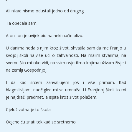
Ali nikad nismo odustali jedno od drugog.
Ta obećala sam.
A on.. on je uvijek bio na neki način blizu.
U danima hoda s njim kroz život, shvatila sam da me Franjo u
svojoj školi najviše uči o zahvalnosti. Na malim stvarima, na
svemu što mi oko vidi, na svim osjetilima kojima uživam živjeti
na zemlji Gospodnjoj.
I da kad srcem zahvaljujem još i više primam. Kad
blagoslivljam, naočigled mi se umnaža. U Franjinoj školi to mi
je najdraži predmet, a ispite kroz život polažem.
Cjeloživotna je to škola.
Ocjene ću znati tek kad se sretnemo.