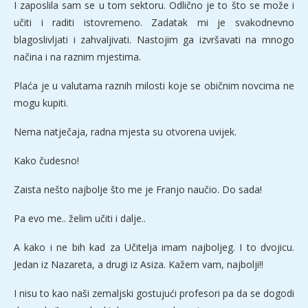
I zaposlila sam se u tom sektoru. Odlično je to što se može i
učiti i raditi istovremeno. Zadatak mi je svakodnevno
blagoslivljati i zahvaljivati. Nastojim ga izvršavati na mnogo
načina i na raznim mjestima.
Plaća je u valutama raznih milosti koje se običnim novcima ne
mogu kupiti.
Nema natječaja, radna mjesta su otvorena uvijek.
Kako čudesno!
Zaista nešto najbolje što me je Franjo naučio. Do sada!
Pa evo me.. želim učiti i dalje..
A kako i ne bih kad za Učitelja imam najboljeg. I to dvojicu.
Jedan iz Nazareta, a drugi iz Asiza. Kažem vam, najbolji!!
I nisu to kao naši zemaljski gostujući profesori pa da se dogodi