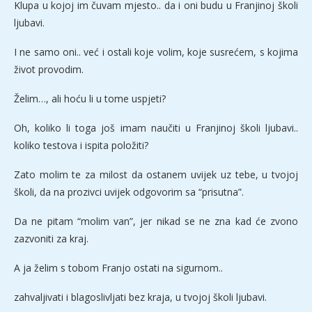
Klupa u kojoj im čuvam mjesto.. da i oni budu u Franjinoj školi
ljubavi.
I ne samo oni.. već i ostali koje volim, koje susrećem, s kojima
život provodim.
Želim…, ali hoću li u tome uspjeti?
Oh, koliko li toga još imam naučiti u Franjinoj školi ljubavi..
koliko testova i ispita položiti?
Zato molim te za milost da ostanem uvijek uz tebe, u tvojoj
školi, da na prozivci uvijek odgovorim sa “prisutna”.
Da ne pitam “molim van”, jer nikad se ne zna kad će zvono
zazvoniti za kraj.
A ja želim s tobom Franjo ostati na sigurnom..
zahvaljivati i blagoslivljati bez kraja, u tvojoj školi ljubavi.