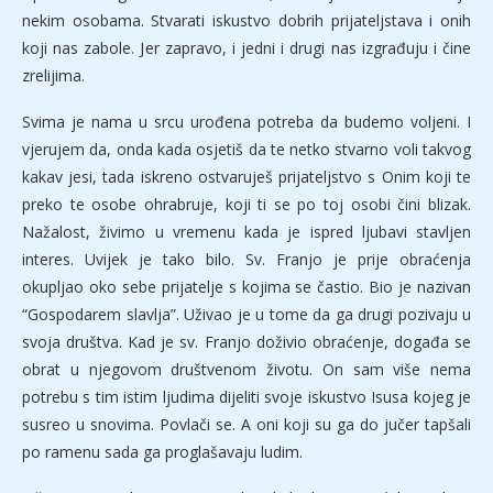
nekim osobama. Stvarati iskustvo dobrih prijateljstava i onih
koji nas zabole. Jer zapravo, i jedni i drugi nas izgrađuju i čine
zrelijima.
Svima je nama u srcu urođena potreba da budemo voljeni. I
vjerujem da, onda kada osjetiš da te netko stvarno voli takvog
kakav jesi, tada iskreno ostvaruješ prijateljstvo s Onim koji te
preko te osobe ohrabruje, koji ti se po toj osobi čini blizak.
Nažalost, živimo u vremenu kada je ispred ljubavi stavljen
interes. Uvijek je tako bilo. Sv. Franjo je prije obraćenja
okupljao oko sebe prijatelje s kojima se častio. Bio je nazivan
“Gospodarem slavlja”. Uživao je u tome da ga drugi pozivaju u
svoja društva. Kad je sv. Franjo doživio obraćenje, događa se
obrat u njegovom društvenom životu. On sam više nema
potrebu s tim istim ljudima dijeliti svoje iskustvo Isusa kojeg je
susreo u snovima. Povlači se. A oni koji su ga do jučer tapšali
po ramenu sada ga proglašavaju ludim.