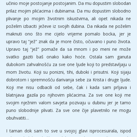
učinio moje postojanje postojanim. Da mu dopustim slobodan
prilaz mojim plićacima i dubinama. Da mu dopustim slobodno
plivanje po mojim životnim iskustvima, ali opet nikada ne
poželim izbaciti ježeve iz svojih dubina. Da nikada ne poželim
maknuti ono što me cijelo vrijeme pomalo bocka, jer je
upravo taj “jež” znak da je more čisto, očuvano i puno života.
Upravo taj “jež” pomaže da sa mnom i po meni ne može
svatko gaziti baš onako kako hoće. Ostala sam ganuta
dubokom zahvalnošću za sve one ljude koji to predstavljaju u
mom životu. Koji su ponizni, tihi, duboki i prisutni. Koji sijaju
dobrotom i spremnošću darivanja sebe za Krista i druge ljude.
Koji me nisu odbacili od sebe, čak i kada sam prljava i
blatnjava gazila po njihovim plićacima. Za sve one koji me
svojim nježnim valom savjeta pozivaju u dubinu jer je tamo
puno slobodnije plivati. Za sve one čije plavetnilo ne mogu
obuhvatiti…
I taman dok sam to sve u svojoj glavi isprocesuirala, ispod