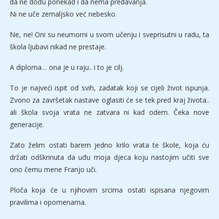
da ne dođu ponekad i da nema predavanja.
Ni ne uče zemaljsko već nebesko.
Ne, ne! Oni su neumorni u svom učenju i sveprisutni u radu, ta
škola ljubavi nikad ne prestaje.
A diploma… ona je u raju.. i to je cilj.
To je najveći ispit od svih, zadatak koji se cijeli život ispunja.
Zvono za završetak nastave oglasiti će se tek pred kraj života..
ali škola svoja vrata ne zatvara ni kad odem. Čeka nove
generacije.
Zato želim ostati barem jedno krilo vrata te škole, koja ću
držati odškrinuta da uđu moja djeca koju nastojim učiti sve
ono čemu mene Franjo uči.
Ploča koja će u njihovim srcima ostati ispisana njegovim
pravilima i opomenama.