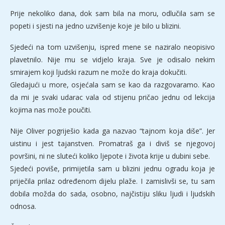
Prije nekoliko dana, dok sam bila na moru, odlučila sam se
popeti i sjesti na jedno uzvišenje koje je bilo u blizini.
Sjedeći na tom uzvišenju, ispred mene se naziralo neopisivo
plavetnilo. Nije mu se vidjelo kraja. Sve je odisalo nekim
smirajem koji ljudski razum ne može do kraja dokučiti.
Gledajući u more, osjećala sam se kao da razgovaramo. Kao
da mi je svaki udarac vala od stijenu pričao jednu od lekcija
kojima nas može poučiti.
Nije Oliver pogriješio kada ga nazvao “tajnom koja diše”. Jer
uistinu i jest tajanstven. Promatraš ga i diviš se njegovoj
površini, ni ne sluteći koliko ljepote i života krije u dubini sebe.
Sjedeći poviše, primijetila sam u blizini jednu ogradu koja je
priječila prilaz određenom dijelu plaže. I zamislivši se, tu sam
dobila možda do sada, osobno, najčistiju sliku ljudi i ljudskih
odnosa.