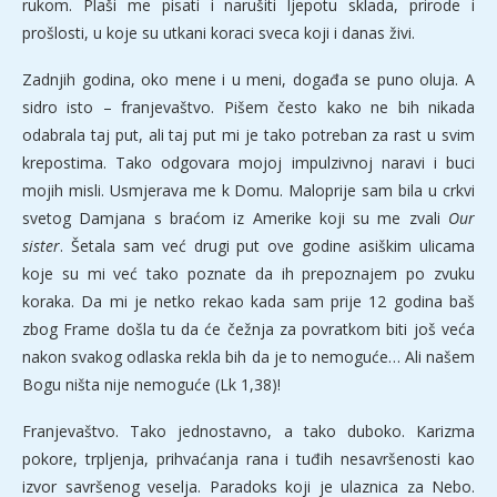
rukom. Plaši me pisati i narušiti ljepotu sklada, prirode i
prošlosti, u koje su utkani koraci sveca koji i danas živi.
Zadnjih godina, oko mene i u meni, događa se puno oluja. A
sidro isto – franjevaštvo. Pišem često kako ne bih nikada
odabrala taj put, ali taj put mi je tako potreban za rast u svim
krepostima. Tako odgovara mojoj impulzivnoj naravi i buci
mojih misli. Usmjerava me k Domu. Maloprije sam bila u crkvi
svetog Damjana s braćom iz Amerike koji su me zvali
Our
sister
. Šetala sam već drugi put ove godine asiškim ulicama
koje su mi već tako poznate da ih prepoznajem po zvuku
koraka. Da mi je netko rekao kada sam prije 12 godina baš
zbog Frame došla tu da će čežnja za povratkom biti još veća
nakon svakog odlaska rekla bih da je to nemoguće… Ali našem
Bogu ništa nije nemoguće (Lk 1,38)!
Franjevaštvo. Tako jednostavno, a tako duboko. Karizma
pokore, trpljenja, prihvaćanja rana i tuđih nesavršenosti kao
izvor savršenog veselja. Paradoks koji je ulaznica za Nebo.