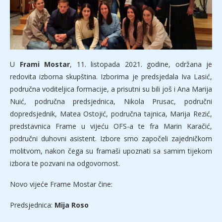
U
Frami Mostar
, 11. listopada 2021. godine, održana je
redovita izborna skupština. Izborima je predsjedala Iva Lasić,
područna voditeljica formacije, a prisutni su bili još i Ana Marija
Nuić, područna predsjednica, Nikola Prusac, područni
dopredsjednik, Matea Ostojić, područna tajnica, Marija Rezić,
predstavnica Frame u vijeću OFS-a te fra Marin Karačić,
područni duhovni asistent. Izbore smo započeli zajedničkom
molitvom, nakon čega su framaši upoznati sa samim tijekom
izbora te pozvani na odgovornost.
Novo vijeće Frame Mostar čine:
Predsjednica:
Mija Roso