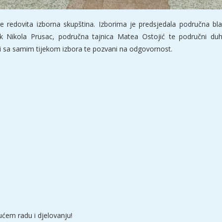
e redovita izborna skupština. Izborima je predsjedala područna blag
k Nikola Prusac, područna tajnica Matea Ostojić te područni duh
 sa samim tijekom izbora te pozvani na odgovornost.
ućem radu i djelovanju!