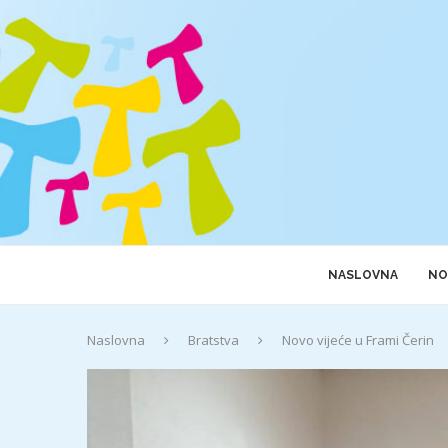
NASLOVNA
NO
Naslovna
Bratstva
Novo vijeće u Frami Čerin