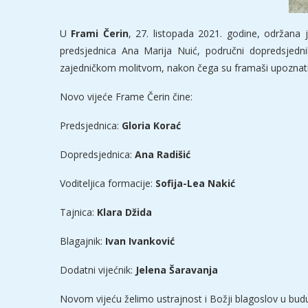
U
Frami Čerin
, 27. listopada 2021. godine, održana j
predsjednica Ana Marija Nuić, područni dopredsjedni
zajedničkom molitvom, nakon čega su framaši upoznati
Novo vijeće Frame Čerin čine:
Predsjednica:
Gloria Korać
Dopredsjednica:
Ana Radišić
Voditeljica formacije:
Sofija-Lea Nakić
Tajnica:
Klara Džida
Blagajnik:
Ivan Ivanković
Dodatni vijećnik:
Jelena Šaravanja
Novom vijeću želimo ustrajnost i Božji blagoslov u bud