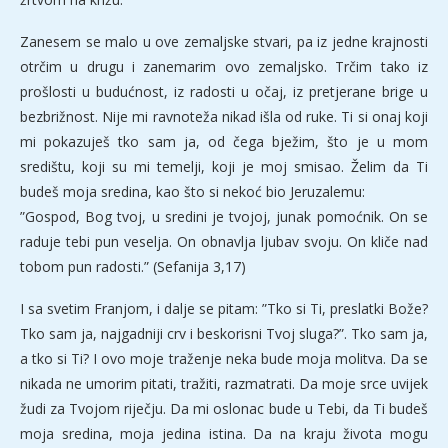
Zanesem se malo u ove zemaljske stvari, pa iz jedne krajnosti
otrčim u drugu i zanemarim ovo zemaljsko. Trčim tako iz
prošlosti u budućnost, iz radosti u očaj, iz pretjerane brige u
bezbrižnost. Nije mi ravnoteža nikad išla od ruke. Ti si onaj koji
mi pokazuješ tko sam ja, od čega bježim, što je u mom
središtu, koji su mi temelji, koji je moj smisao. Želim da Ti
budeš moja sredina, kao što si nekoć bio Jeruzalemu:
”Gospod, Bog tvoj, u sredini je tvojoj, junak pomoćnik. On se
raduje tebi pun veselja. On obnavlja ljubav svoju. On kliče nad
tobom pun radosti.” (Sefanija 3,17)
I sa svetim Franjom, i dalje se pitam: ”Tko si Ti, preslatki Bože?
Tko sam ja, najgadniji crv i beskorisni Tvoj sluga?”. Tko sam ja,
a tko si Ti? I ovo moje traženje neka bude moja molitva. Da se
nikada ne umorim pitati, tražiti, razmatrati. Da moje srce uvijek
žudi za Tvojom riječju. Da mi oslonac bude u Tebi, da Ti budeš
moja sredina, moja jedina istina. Da na kraju života mogu