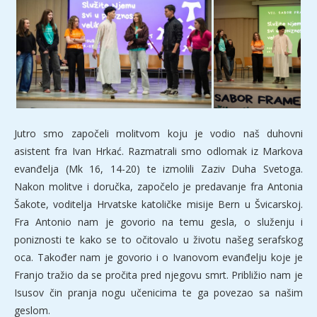
Jutro smo započeli molitvom koju je vodio naš duhovni
asistent fra Ivan Hrkać. Razmatrali smo odlomak iz Markova
evanđelja (Mk 16, 14-20) te izmolili Zaziv Duha Svetoga.
Nakon molitve i doručka, započelo je predavanje fra Antonia
Šakote, voditelja Hrvatske katoličke misije Bern u Švicarskoj.
Fra Antonio nam je govorio na temu gesla, o služenju i
poniznosti te kako se to očitovalo u životu našeg serafskog
oca. Također nam je govorio i o Ivanovom evanđelju koje je
Franjo tražio da se pročita pred njegovu smrt. Približio nam je
Isusov čin pranja nogu učenicima te ga povezao sa našim
geslom.