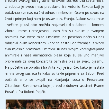
središte svakog našeg dana na ovom susretu bila sveta misa.
U subotu je svetu misu predslavio fra Antonio Šakota koji je
potaknuo sve nas na živi odnos s nebeskim Ocem po uzoru na
život i primjer koji nam je ostavio sv. Franjo. Nakon svete mise
i večere je uslijedio možda najveseliji dio Sabora – koncert
Zbora Frame Hercegovina. Osim što su svojim pjevanjem
animirali sve svete mise i molitve, na poseban način su nas
oduševili ovim koncertom. Zbor se sastoji od framaša iz skoro
svih mjesnih bratstava. Uz zbor su nas svojim koreografijama
animirale i naše animatorice plesa koje su se vrlo marljivo
pripremale za ovaj koncert te osmislile ples za svaku pjesmu.
Na početku se obratio i fra Ante koji je ispričao kako je nastala
himna ovog susreta te kako su tekle pripreme za Sabor. Pred
počinak smo se okupili na klanjanju Isusu u Presvetom
Oltarskom Sakramentu koje je vodio duhovni asistent Frame
Posušje fra Robert Pejičić.