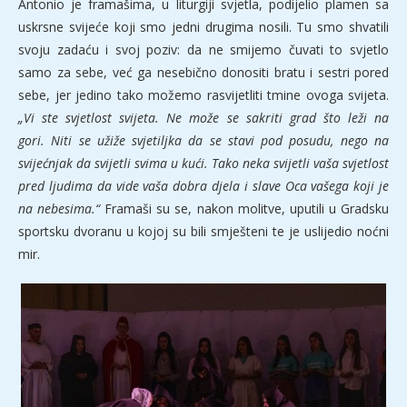
Antonio je framašima, u liturgiji svjetla, podijelio plamen sa
uskrsne svijeće koji smo jedni drugima nosili. Tu smo shvatili
svoju zadaću i svoj poziv: da ne smijemo čuvati to svjetlo
samo za sebe, već ga nesebično donositi bratu i sestri pored
sebe, jer jedino tako možemo rasvijetliti tmine ovoga svijeta.
„Vi ste svjetlost svijeta. Ne može se sakriti grad što leži na
gori. Niti se užiže svjetiljka da se stavi pod posudu, nego na
svijećnjak da svijetli svima u kući. Tako neka svijetli vaša svjetlost
pred ljudima da vide vaša dobra djela i slave Oca vašega koji je
na nebesima.“
Framaši su se, nakon molitve, uputili u Gradsku
sportsku dvoranu u kojoj su bili smješteni te je uslijedio noćni
mir.