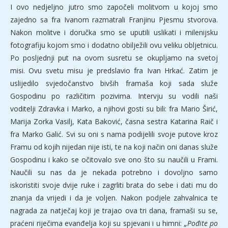
I ovo nedjeljno jutro smo započeli molitvom u kojoj smo
zajedno sa fra Ivanom razmatrali Franjinu Pjesmu stvorova.
Nakon molitve i doručka smo se uputili uslikati i milenijsku
fotografiju kojom smo i dodatno obilježili ovu veliku obljetnicu.
Po posljednji put na ovom susretu se okupljamo na svetoj
misi. Ovu svetu misu je predslavio fra Ivan Hrkać. Zatim je
uslijedilo svjedočanstvo bivših framaša koji sada služe
Gospodinu po različitim pozivima. Intervju su vodili naši
voditelji Zdravka i Marko, a njihovi gosti su bili: fra Mario Širić,
Marija Zorka Vasilj, Kata Baković, časna sestra Katarina Raič i
fra Marko Galić. Svi su oni s nama podijelili svoje putove kroz
Framu od kojih nijedan nije isti, te na koji način oni danas služe
Gospodinu i kako se očitovalo sve ono što su naučili u Frami.
Naučili su nas da je nekada potrebno i dovoljno samo
iskoristiti svoje dvije ruke i zagrliti brata do sebe i dati mu do
znanja da vrijedi i da je voljen. Nakon podjele zahvalnica te
nagrada za natječaj koji je trajao ova tri dana, framaši su se,
praćeni riječima evanđelja koji su spjevani i u himni:
„Pođite po