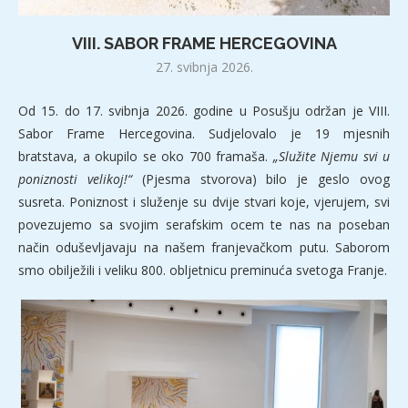
VIII. SABOR FRAME HERCEGOVINA
27. svibnja 2026.
Od 15. do 17. svibnja 2026. godine u Posušju održan je VIII.
Sabor Frame Hercegovina. Sudjelovalo je 19 mjesnih
bratstava, a okupilo se oko 700 framaša.
„Služite Njemu svi u
poniznosti velikoj!“
(Pjesma stvorova) bilo je geslo ovog
susreta. Poniznost i služenje su dvije stvari koje, vjerujem, svi
povezujemo sa svojim serafskim ocem te nas na poseban
način oduševljavaju na našem franjevačkom putu. Saborom
smo obilježili i veliku 800. obljetnicu preminuća svetoga Franje.