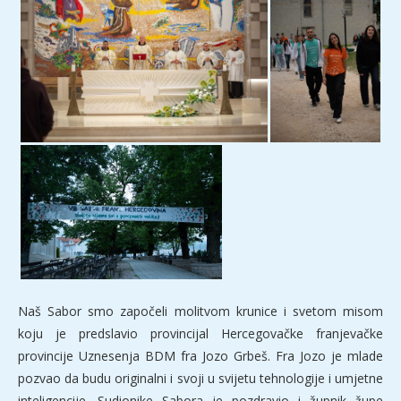
Naš Sabor smo započeli molitvom krunice i svetom misom
koju je predslavio provincijal Hercegovačke franjevačke
provincije Uznesenja BDM fra Jozo Grbeš. Fra Jozo je mlade
pozvao da budu originalni i svoji u svijetu tehnologije i umjetne
inteligencije. Sudionike Sabora je pozdravio i župnik župe