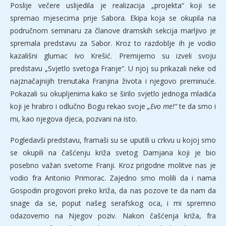
Poslije večere uslijedila je realizacija „projekta“ koji se
spremao mjesecima prije Sabora. Ekipa koja se okupila na
područnom seminaru za članove dramskih sekcija marljivo je
spremala predstavu za Sabor. Kroz to razdoblje ih je vodio
kazališni glumac Ivo Krešić. Premijerno su izveli svoju
predstavu „Svjetlo svetoga Franje“. U njoj su prikazali neke od
najznačajnijih trenutaka Franjina života i njegovo preminuće.
Pokazali su okupljenima kako se širilo svjetlo jednoga mladića
koji je hrabro i odlučno Bogu rekao svoje
„Evo me!“
te da smo i
mi, kao njegova djeca, pozvani na isto.
Pogledavši predstavu, framaši su se uputili u crkvu u kojoj smo
se okupili na čašćenju križa svetog Damjana koji je bio
posebno važan svetome Franji. Kroz prigodne molitve nas je
vodio fra Antonio Primorac. Zajedno smo molili da i nama
Gospodin progovori preko križa, da nas pozove te da nam da
snage da se, poput našeg serafskog oca, i mi spremno
odazovemo na Njegov poziv. Nakon čašćenja križa, fra