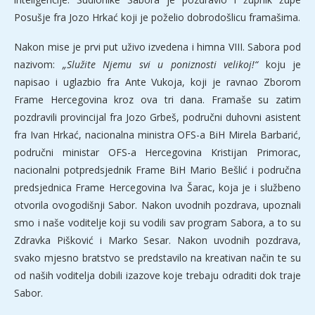
Posušje fra Jozo Hrkać koji je poželio dobrodošlicu framašima.
Nakon mise je prvi put uživo izvedena i himna VIII. Sabora pod
nazivom:
„Služite Njemu svi u poniznosti velikoj!“
koju je
napisao i uglazbio fra Ante Vukoja, koji je ravnao Zborom
Frame Hercegovina kroz ova tri dana. Framaše su zatim
pozdravili provincijal fra Jozo Grbeš, područni duhovni asistent
fra Ivan Hrkać, nacionalna ministra OFS-a BiH Mirela Barbarić,
područni ministar OFS-a Hercegovina Kristijan Primorac,
nacionalni potpredsjednik Frame BiH Mario Bešlić i područna
predsjednica Frame Hercegovina Iva Šarac, koja je i službeno
otvorila ovogodišnji Sabor. Nakon uvodnih pozdrava, upoznali
smo i naše voditelje koji su vodili sav program Sabora, a to su
Zdravka Pišković i Marko Sesar. Nakon uvodnih pozdrava,
svako mjesno bratstvo se predstavilo na kreativan način te su
od naših voditelja dobili izazove koje trebaju odraditi dok traje
Sabor.