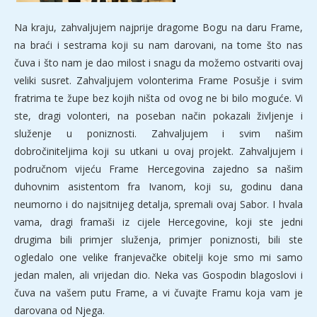
Na kraju, zahvaljujem najprije dragome Bogu na daru Frame,
na braći i sestrama koji su nam darovani, na tome što nas
čuva i što nam je dao milost i snagu da možemo ostvariti ovaj
veliki susret. Zahvaljujem volonterima Frame Posušje i svim
fratrima te župe bez kojih ništa od ovog ne bi bilo moguće. Vi
ste, dragi volonteri, na poseban način pokazali življenje i
služenje u poniznosti. Zahvaljujem i svim našim
dobročiniteljima koji su utkani u ovaj projekt. Zahvaljujem i
područnom vijeću Frame Hercegovina zajedno sa našim
duhovnim asistentom fra Ivanom, koji su, godinu dana
neumorno i do najsitnijeg detalja, spremali ovaj Sabor. I hvala
vama, dragi framaši iz cijele Hercegovine, koji ste jedni
drugima bili primjer služenja, primjer poniznosti, bili ste
ogledalo one velike franjevačke obitelji koje smo mi samo
jedan malen, ali vrijedan dio. Neka vas Gospodin blagoslovi i
čuva na vašem putu Frame, a vi čuvajte Framu koja vam je
darovana od Njega.