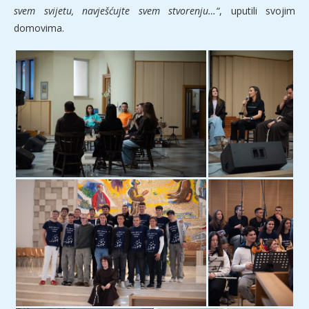
svem svijetu, navješćujte svem stvorenju…“
, uputili svojim
domovima.