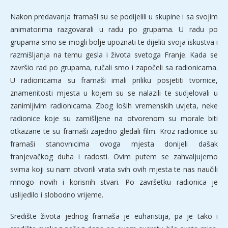
Nakon predavanja framaši su se podijelili u skupine i sa svojim
animatorima razgovarali u radu po grupama. U radu po
grupama smo se mogli bolje upoznati te dijeliti svoja iskustva i
razmišljanja na temu gesla i života svetoga Franje. Kada se
završio rad po grupama, ručali smo i započeli sa radionicama.
U radionicama su framaši imali priliku posjetiti tvornice,
znamenitosti mjesta u kojem su se nalazili te sudjelovali u
zanimljivim radionicama. Zbog loših vremenskih uvjeta, neke
radionice koje su zamišljene na otvorenom su morale biti
otkazane te su framaši zajedno gledali film. Kroz radionice su
framaši stanovnicima ovoga mjesta donijeli dašak
franjevačkog duha i radosti. Ovim putem se zahvaljujemo
svima koji su nam otvorili vrata svih ovih mjesta te nas naučili
mnogo novih i korisnih stvari. Po završetku radionica je
uslijedilo i slobodno vrijeme.
Središte života jednog framaša je euharistija, pa je tako i