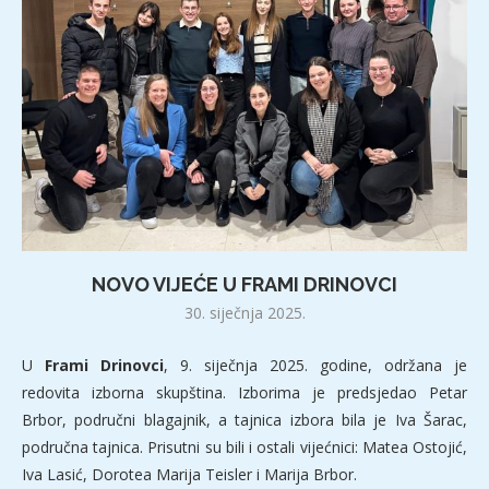
NOVO VIJEĆE U FRAMI DRINOVCI
30. siječnja 2025.
U
Frami Drinovci
, 9. siječnja 2025. godine, održana je
redovita izborna skupština. Izborima je predsjedao Petar
Brbor, područni blagajnik, a tajnica izbora bila je Iva Šarac,
područna tajnica. Prisutni su bili i ostali vijećnici: Matea Ostojić,
Iva Lasić, Dorotea Marija Teisler i Marija Brbor.