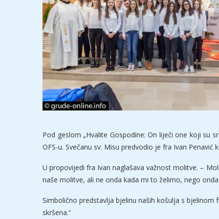
Pod geslom „Hvalite Gospodine: On liječi one koji su sr
OFS-u. Svečanu sv. Misu predvodio je fra Ivan Penavić k
U propovijedi fra Ivan naglašava važnost molitve. – Moli
naše molitve, ali ne onda kada mi to želimo, nego onda
Simbolično predstavlja bjelinu naših košulja s bjelinom 
skršena.“