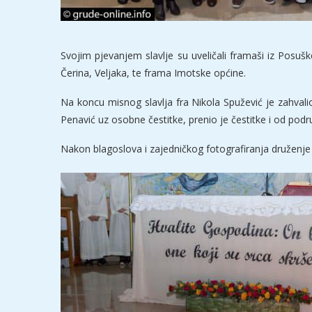
Svojim pjevanjem slavlje su uveličali framaši iz Posušk
Čerina, Veljaka, te frama Imotske općine.
Na koncu misnog slavlja fra Nikola Spužević je zahval
Penavić uz osobne čestitke, prenio je čestitke i od po
Nakon blagoslova i zajedničkog fotografiranja druženj