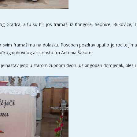
og Gradca, a tu su bili još framaši iz Kongore, Seonice, Bukovice, T
io svim framašima na dolasku. Poseban pozdrav uputio je roditeljima
dručkog duhovnog asistensta fra Antonia Šakote.
e je nastavljeno u starom župnom dvoru uz prigodan domjenak, ples i