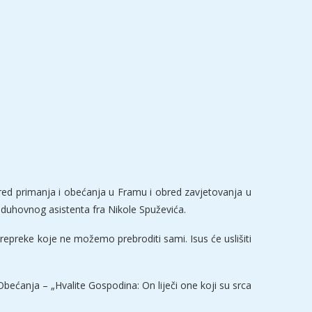
obred primanja i obećanja u Framu i obred zavjetovanja u
 duhovnog asistenta fra Nikole Spuževića.
prepreke koje ne možemo prebroditi sami. Isus će uslišiti
Obećanja – „Hvalite Gospodina: On liječi one koji su srca