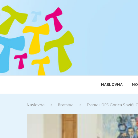
NASLOVNA
NO
Naslovna
Bratstva
Frama i OFS Gorica Sovići: