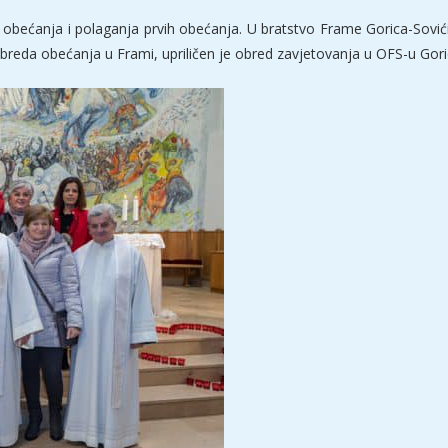
e obećanja i polaganja prvih obećanja. U bratstvo Frame Gorica-Sovići
reda obećanja u Frami, upriličen je obred zavjetovanja u OFS-u Goric