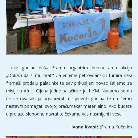
I ove godine naša Frama organizira humanitarnu akciju
„Dokaži da si mu brat!“ Za vrijeme petrovdanskih turnira naši
framaši prodaju palačinke te sav prikupljeni novac šaljemo za
misije u Africi. Cijena jedne palačinke je 1 KM. Nadamo se da
će se ova akcija organizirati i sljedećih godina te da ćemo
nastaviti pomagati svojoj braći,makar materijalno. Ako budete
u prolazu,slobodno navratite,čekamo vas nasmijani i veseli!
Ivana Kvesić
(Frama Kočerin)