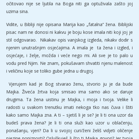
očitovao nije se ljutila na Boga niti ga optuživala zašto joj
uzima sina.
Vidite, u Bibliji nije opisana Marija kao „fatalna“ žena. Biblijski
pisac nam ne donosi ni kakvu je boju kose imala niti koji joj je
stil odgovarao. Nikakav opis vanjskog izgleda, nikakv dodir s
njenim unutrašnjim osjećajima. A imala je ta žena i izgled, i
osjećaje, i želje, možda i veće nego mi. Ali sve je to palo u
vodu pred Njim. Ne znam, pokušavam shvatiti njenu malenost
i veličinu koje se toliko gube jedna u drugoj.
Vjerujem kad je Bog stvarao ženu, stvorio ju je da bude
Majka. Živeća žrtva koja smisao ima samo ako se daruje
drugima. Ta žena uistinu je Majka, i moja i tvoja. Velike li
radosti u svakom trenutku imati nekoga tko nas čuva i štiti
kako samo Majka zna. A ti – sjetiš li je se? Je li ti ona uzor da
budeš prava žena? Je li ti ona služi kao uzor u oblačenju,
ponašanju, vjeri? Da li u svojoj curi/ženi želiš vidjeti oličenje
njezine poniznosti? Osluškuješ li što ti Majka govori? Jer tvoja