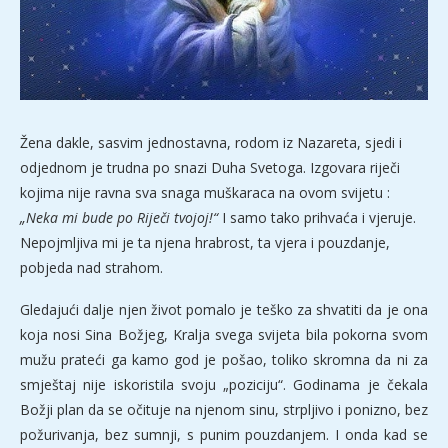
Žena dakle, sasvim jednostavna, rodom iz Nazareta, sjedi i
odjednom je trudna po snazi Duha Svetoga. Izgovara riječi
kojima nije ravna sva snaga muškaraca na ovom svijetu :
„Neka mi bude po Riječi tvojoj!“
I samo tako prihvaća i vjeruje.
Nepojmljiva mi je ta njena hrabrost, ta vjera i pouzdanje,
pobjeda nad strahom.
Gledajući dalje njen život pomalo je teško za shvatiti da je ona
koja nosi Sina Božjeg, Kralja svega svijeta bila pokorna svom
mužu prateći ga kamo god je pošao, toliko skromna da ni za
smještaj nije iskoristila svoju „poziciju“. Godinama je čekala
Božji plan da se očituje na njenom sinu, strpljivo i ponizno, bez
požurivanja, bez sumnji, s punim pouzdanjem. I onda kad se