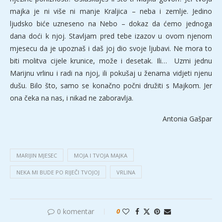
majka je ni više ni manje Kraljica – neba i zemlje. Jedino
ljudsko biće uzneseno na Nebo – dokaz da ćemo jednoga
dana doći k njoj. Stavljam pred tebe izazov u ovom njenom
mjesecu da je upoznaš i daš joj dio svoje ljubavi. Ne mora to
biti molitva cijele krunice, može i desetak. Ili… Uzmi jednu
Marijnu vrlinu i radi na njoj, ili pokušaj u ženama vidjeti njenu
dušu. Bilo što, samo se konačno počni družiti s Majkom. Jer
ona čeka na nas, i nikad ne zaboravlja.
Antonia Gašpar
MARIJIN MJESEC
MOJA I TVOJA MAJKA
NEKA MI BUDE PO RIJEČI TVOJOJ
VRLINA
0 komentar
0