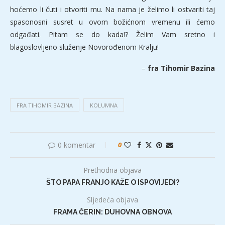
hoćemo li čuti i otvoriti mu. Na nama je želimo li ostvariti taj
spasonosni susret u ovom božićnom vremenu ili ćemo
odgađati. Pitam se do kada!? Želim Vam sretno i
blagoslovljeno služenje Novorođenom Kralju!
–
fra Tihomir Bazina
FRA TIHOMIR BAZINA
KOLUMNA
0 komentar
0
Prethodna objava
ŠTO PAPA FRANJO KAŽE O ISPOVIJEDI?
Sljedeća objava
FRAMA ČERIN: DUHOVNA OBNOVA