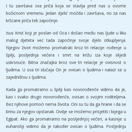
I tu završava sva priča koja se stavlja pred nas u ovome
božićnom vremenu. Jedan djelić možda i završava, no za nas
kršćane priča tek započinje.
Isus Krist koji je poslan od Oca i došao među nas ljude u liku
malog djeteta već tada započinje svoje djelo otkupljenja.
Njegov život možemo promatrati kroz tri relacije: rođenje u
špilji, posljednja večera i smrt na križu iza koje slijedi
uskrsnuće. Bitna značajka kroz ove tri relacije je ovisnost o
ljudima. U sva tri slučaja On je ovisan o ljudima i nalazi se u
zajedništvu s ljudima.
Kada ga promatramo u špilji kao novorođenče vidimo da je,
kao i svako drugo novorođenče, ovisan o svojim roditeljima.
Bez njihove pomoći nema života. Oni su tu da ga hrane i da se
brinu za njegov opstanak. Ovdje se možemo prisjetiti i bijega u
Egipat. Ako ga promatramo na posljednjoj večeri, a kasnije u
euharistiji vidimo da je također ovisan o ljudima. Posljednju