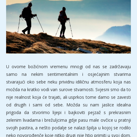
U ovome božićnom vremenu mnogi od nas se zadržavaju
samo na nekim sentimentalnim i osjećajnim stvarima
stvarajući oko sebe neku prividnu idiličnu atmosferu koja nas
možda na kratko vodi van surove stvarnosti. Svjesni smo da to
nije realnost koja će trajati, ali usprkos tome damo se zavesti
od drugih i sami od sebe. Možda su nam jaslice idealna
prigoda da stvorimo lijepi i bajkoviti pejzaž s prekrasnim
zelenim livadama i brežuljcima gdje pasu male ovčice u pratnji
svojih pastira, a nešto podalje se nalazi špilja u kojoj se rodilo
neko novorođenče koje nitko drugi nije htio primiti u svoj dom.