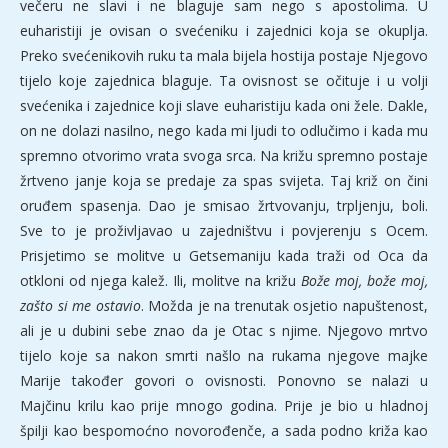
večeru ne slavi i ne blaguje sam nego s apostolima. U
euharistiji je ovisan o svećeniku i zajednici koja se okuplja.
Preko svećenikovih ruku ta mala bijela hostija postaje Njegovo
tijelo koje zajednica blaguje. Ta ovisnost se očituje i u volji
svećenika i zajednice koji slave euharistiju kada oni žele. Dakle,
on ne dolazi nasilno, nego kada mi ljudi to odlučimo i kada mu
spremno otvorimo vrata svoga srca. Na križu spremno postaje
žrtveno janje koja se predaje za spas svijeta. Taj križ on čini
oruđem spasenja. Dao je smisao žrtvovanju, trpljenju, boli.
Sve to je proživljavao u zajedništvu i povjerenju s Ocem.
Prisjetimo se molitve u Getsemaniju kada traži od Oca da
otkloni od njega kalež. Ili, molitve na križu
Bože moj, bože moj,
zašto si me ostavio
. Možda je na trenutak osjetio napuštenost,
ali je u dubini sebe znao da je Otac s njime. Njegovo mrtvo
tijelo koje sa nakon smrti našlo na rukama njegove majke
Marije također govori o ovisnosti. Ponovno se nalazi u
Majčinu krilu kao prije mnogo godina. Prije je bio u hladnoj
špilji kao bespomoćno novorođenče, a sada podno križa kao