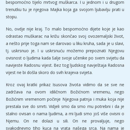
bespomoćno tijelo mrtvog muškarca. I u jednom i u drugom
trenutku tu je njegova Majka koja ga svojom ljubavlju prati u
stopu.
No, ovdje nije kraj. To malo bespomoćno dijete koje je kao
odrastao muškarac na križu skončao svoj ovozemaljski život,
a nešto prije toga nam se darovao u liku kruha, sada je u slavi,
tj. uskrsnuo je. I u uskrsnuću možemo prepoznati Njegovu
ovisnost o ljudima kada šalje svoje učenike po svem svijetu da
navijeste Radosnu vijest. Bez tog ljudskog navještaja Radosna
vijest ne bi došla skoro do svih krajeva svijeta.
Kroz ovaj kratki prikaz Isusova života vidimo da se sve ne
zadržava na ovom idiličnom Božićnom vremenu, nego
Božićnim vremenom počinje Njegova patnja i muka koja nije
prestala sve do smrti. Vidjeli smo da smo mu potrebni i da je
stalno ovisan o nama ljudima, a mi ljudi smo još više ovisni o
Njemu. On ne dolazi u sili. On ne provaljuje, nego
svakodnevno tiho kuca na vrata našega srca. Na nama je