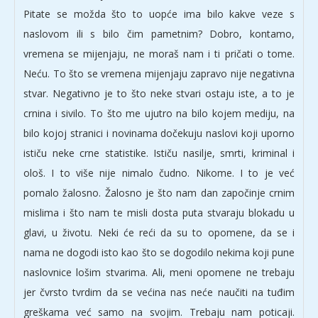
Pitate se možda što to uopće ima bilo kakve veze s
naslovom ili s bilo čim pametnim? Dobro, kontamo,
vremena se mijenjaju, ne moraš nam i ti pričati o tome.
Neću. To što se vremena mijenjaju zapravo nije negativna
stvar. Negativno je to što neke stvari ostaju iste, a to je
crnina i sivilo. To što me ujutro na bilo kojem mediju, na
bilo kojoj stranici i novinama dočekuju naslovi koji uporno
ističu neke crne statistike. Ističu nasilje, smrti, kriminal i
ološ. I to više nije nimalo čudno. Nikome. I to je već
pomalo žalosno. Žalosno je što nam dan započinje crnim
mislima i što nam te misli dosta puta stvaraju blokadu u
glavi, u životu. Neki će reći da su to opomene, da se i
nama ne dogodi isto kao što se dogodilo nekima koji pune
naslovnice lošim stvarima. Ali, meni opomene ne trebaju
jer čvrsto tvrdim da se većina nas neće naučiti na tuđim
greškama već samo na svojim. Trebaju nam poticaji.