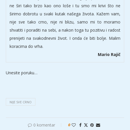
ne širi tako brzo kao ono loše i tu smo mi krivi što ne
širimo dobrotu u svaki kutak našega života. Kažem vam,
nije sve tako crno, nije ni blizu, samo mi to moramo
shvatiti i poraditi na sebi, a nakon toga tu pozitivu i radost
prenijeti na svakodnevni život. I onda će biti bolje. Malim
koracima do vrha.
Mario Rajič
Unesite poruku…
NIJE SVE CRNO
0 komentar
0