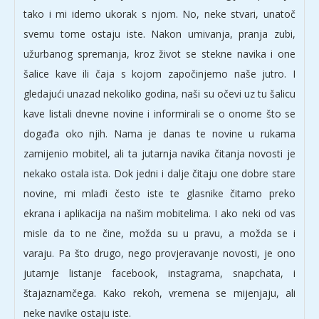
tako i mi idemo ukorak s njom. No, neke stvari, unatoč
svemu tome ostaju iste. Nakon umivanja, pranja zubi,
užurbanog spremanja, kroz život se stekne navika i one
šalice kave ili čaja s kojom započinjemo naše jutro. I
gledajući unazad nekoliko godina, naši su očevi uz tu šalicu
kave listali dnevne novine i informirali se o onome što se
događa oko njih. Nama je danas te novine u rukama
zamijenio mobitel, ali ta jutarnja navika čitanja novosti je
nekako ostala ista. Dok jedni i dalje čitaju one dobre stare
novine, mi mlađi često iste te glasnike čitamo preko
ekrana i aplikacija na našim mobitelima. I ako neki od vas
misle da to ne čine, možda su u pravu, a možda se i
varaju. Pa što drugo, nego provjeravanje novosti, je ono
jutarnje listanje facebook, instagrama, snapchata, i
štajaznamčega. Kako rekoh, vremena se mijenjaju, ali
neke navike ostaju iste.