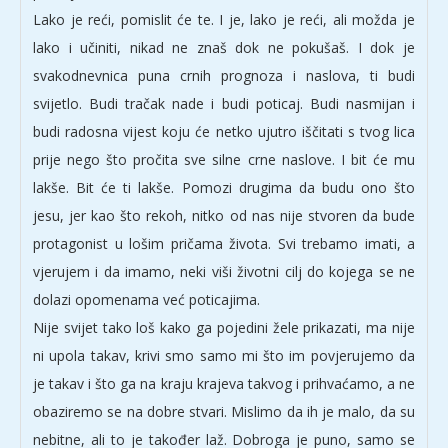
Lako je reći, pomislit će te. I je, lako je reći, ali možda je
lako i učiniti, nikad ne znaš dok ne pokušaš. I dok je
svakodnevnica puna crnih prognoza i naslova, ti budi
svijetlo. Budi tračak nade i budi poticaj. Budi nasmijan i
budi radosna vijest koju će netko ujutro iščitati s tvog lica
prije nego što pročita sve silne crne naslove. I bit će mu
lakše. Bit će ti lakše. Pomozi drugima da budu ono što
jesu, jer kao što rekoh, nitko od nas nije stvoren da bude
protagonist u lošim pričama života. Svi trebamo imati, a
vjerujem i da imamo, neki viši životni cilj do kojega se ne
dolazi opomenama već poticajima.
Nije svijet tako loš kako ga pojedini žele prikazati, ma nije
ni upola takav, krivi smo samo mi što im povjerujemo da
je takav i što ga na kraju krajeva takvog i prihvaćamo, a ne
obaziremo se na dobre stvari. Mislimo da ih je malo, da su
nebitne, ali to je također laž. Dobroga je puno, samo se