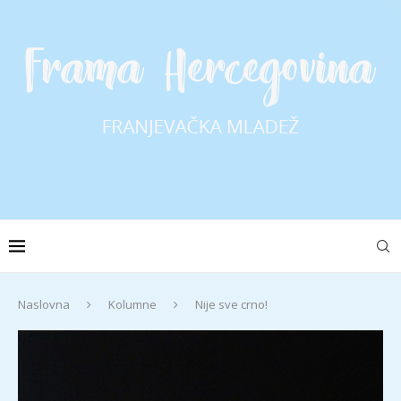
Naslovna
Kolumne
Nije sve crno!