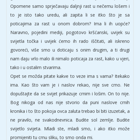
Opomene samo sprječavaju daljnji rast u nečemu lošem i
to je isto tako uredu, ali zapita li se itko što je sa
poticajima za rast u onom dobrom? Ima li ih uopće?
Naravno, pojedini mediji, pogotovo kršćanski, uvijek su
svijetla točka i uvijek ćemo ih rado iščitati, ali iskreno
govoreći, više smo u doticaju s onim drugim, a ti drugi
nam daju vrlo malo ili nimalo poticaja za rast, kako u vjeri,
tako i u ostalim stvarima.
Opet se možda pitate kakve to veze ima s vama? Itekako
ima. Kao što vam je i naslov rekao, nije sve crno. Ne
dopuštajte da se svijet prikazuje crnim i lošim. On to nije.
Bog nikoga od nas nije stvorio da puni naslove crnih
kronika i to što pokoja ovca zaluta trebao bi biti izuzetak, a
ne pravilo, ne svakodnevnica. Budite sol zemlje. Budite
svijetlo svijeta. Mladi ste, mladi smo, i ako itko može
promijeniti tu crnu sliku, to smo onda mi.