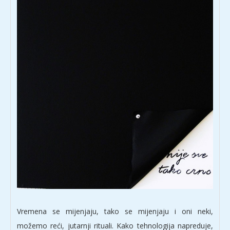
Vremena se mijenjaju, tako se mijenjaju i oni neki,
možemo reći, jutarnji rituali. Kako tehnologija napreduje,