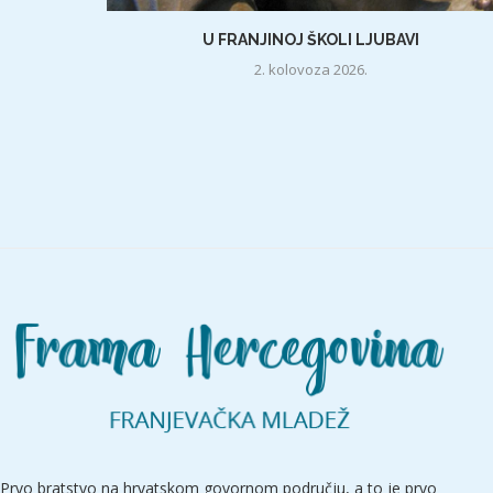
U FRANJINOJ ŠKOLI LJUBAVI
2. kolovoza 2026.
Prvo bratstvo na hrvatskom govornom području, a to je prvo