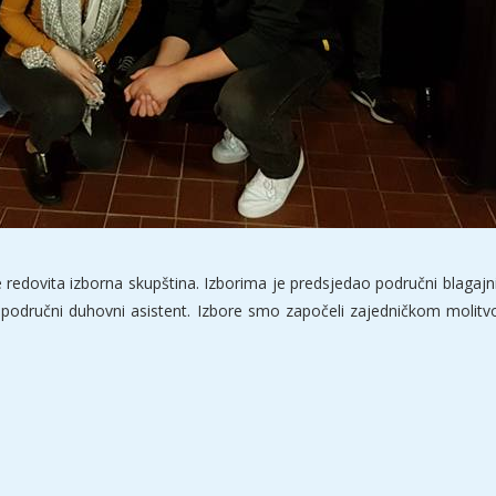
redovita izborna skupština. Izborima je predsjedao područni blagajnik 
ta, područni duhovni asistent. Izbore smo započeli zajedničkom mol