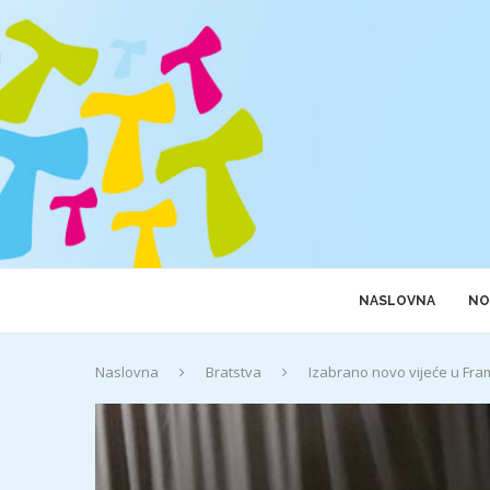
NASLOVNA
NO
Naslovna
Bratstva
Izabrano novo vijeće u Fra