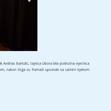
Andrias Bartulić, tajnica izbora bila područna vijećnica
itvom, nakon čega su framaši upoznati sa samim tijekom