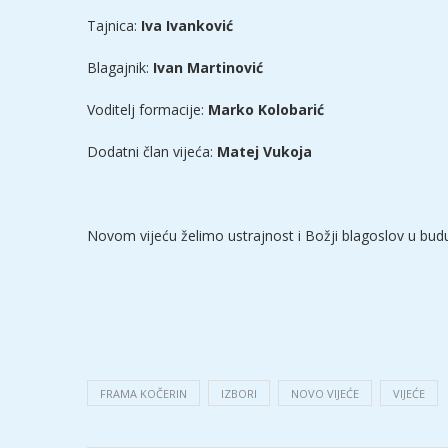
Tajnica:
Iva Ivanković
Blagajnik:
Ivan Martinović
Voditelj formacije:
Marko Kolobarić
Dodatni član vijeća:
Matej Vukoja
Novom vijeću želimo ustrajnost i Božji blagoslov u bud
FRAMA KOČERIN
IZBORI
NOVO VIJEĆE
VIJEĆE