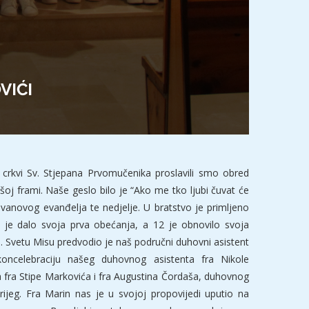
VIĆI
u crkvi Sv. Stjepana Prvomučenika proslavili smo obred
šoj frami. Naše geslo bilo je “Ako me tko ljubi čuvat će
 Ivanovog evanđelja te nedjelje. U bratstvo je primljeno
 je dalo svoja prva obećanja, a 12 je obnovilo svoja
 Svetu Misu predvodio je naš područni duhovni asistent
oncelebraciju našeg duhovnog asistenta fra Nikole
 fra Stipe Markovića i fra Augustina Čordaša, duhovnog
rijeg. Fra Marin nas je u svojoj propovijedi uputio na