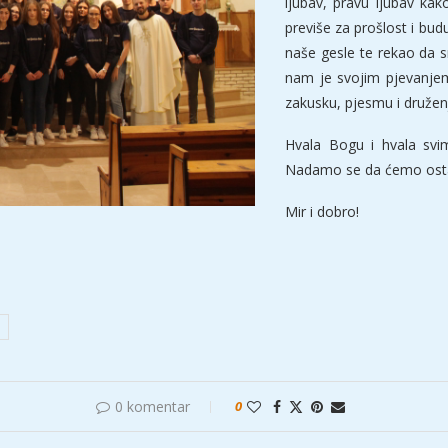
ljubav, pravu ljubav ka
previše za prošlost i b
naše gesle te rekao da s
nam je svojim pjevanjem 
zakusku, pjesmu i druže
Hvala Bogu i hvala sv
Nadamo se da ćemo ostati u
Mir i dobro!
0 komentar
0