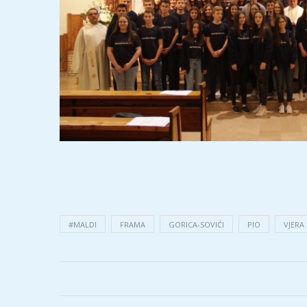
#MALDI
FRAMA
GORICA-SOVIĆI
PIO
VJERA