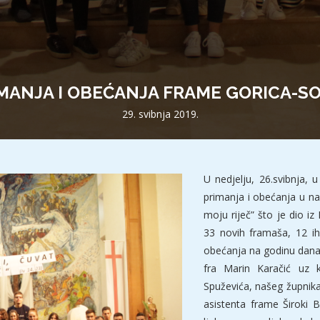
MANJA I OBEĆANJA FRAME GORICA-SO
29. svibnja 2019.
U nedjelju, 26.svibnja, 
primanja i obećanja u na
moju riječ” što je dio iz
33 novih framaša, 12 ih
obećanja na godinu dana.
fra Marin Karačić uz k
Spuževića, našeg župnika
asistenta frame Široki B