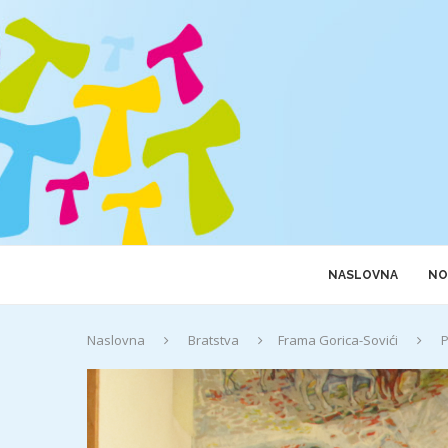
NASLOVNA
NO
Naslovna
Bratstva
Frama Gorica-Sovići
P