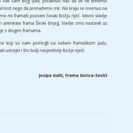
ko nas sam Bog ljubi, potaknuo nas da se ne brinemo
udućnost nego da pronađemo mir. Na kraju se osvrnuo na
mo mi framaši pozvani čuvati Božju riječ. Misno slavlje
animirala frama Široki Brijeg. Slavlje smo nastavili uz
nje s drugim framama.
ima koji su nam pomogli na našem framaškom putu.
strajni i što bolji navjestitelji Božje riječi.
Josipa Galić, Frama Gorica-Sovići