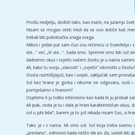
Prošlu nedjelju, dođoh tako, kao inače, na jutarnju Svet
Nisam se mogao oteti misli da se ovo dotiče baš men
trebali biti pokretačka snaga svega.
Milion i jedan put sam čuo ovu rečenicu iz Evanđelja i sv
ste…“ već „Vi ste…“. Sada smo. Spremni smo biti sol ze
dadnemo okus i svjetlo našem životu je u nama samim
Ali, kako tu svoju „slanosti“ i „svjetlo“ iskoristiti u životu
Dosta razmišljajući, kao i uvijek, zaključak sam prona
Sol bez hrane je gorka i nikome ne odgovara, isuši i 
pomiješamo s hranom?
Osjetimo li ju toliko intenzivno kao kada bi ju probali
Ali ipak, onda je tu i dala je hrani karakterističan okus, 
sol u juhi bila!“, barem ja to još nikada nisam čuo, a hran
Tako je i s nama. Mi smo sol. Sol koja treba svemu o
„preslano“, odnosno kada nešto ide po zlu, uvijek biti g