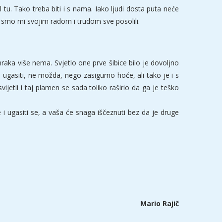
 tu. Tako treba biti i s nama. Iako ljudi dosta puta neće
da smo mi svojim radom i trudom sve posolili.
raka više nema. Svjetlo one prve šibice bilo je dovoljno
gasiti, ne možda, nego zasigurno hoće, ali tako je i s
ijetli i taj plamen se sada toliko raširio da ga je teško
e i ugasiti se, a vaša će snaga iščeznuti bez da je druge
Mario Rajič