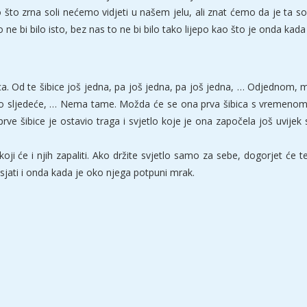
o što zrna soli nećemo vidjeti u našem jelu, ali znat ćemo da je ta sol
 ne bi bilo isto, bez nas to ne bi bilo tako lijepo kao što je onda ka
a. Od te šibice još jedna, pa još jedna, pa još jedna, … Odjednom, m
o sljedeće, … Nema tame. Možda će se ona prva šibica s vremenom u
 šibice je ostavio traga i svjetlo koje je ona započela još uvijek sv
koji će i njih zapaliti. Ako držite svjetlo samo za sebe, dogorjet će t
asjati i onda kada je oko njega potpuni mrak.