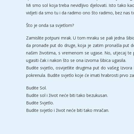
Mi smo sol koja treba nevidljivo djelovati. Isto tako ka
vidjeti da smo tu i da radimo ono što radimo, bez nas to
Što je onda sa svjetlom?
Zamislite potpuni mrak. U tom mraku se pali jedna šibic
da pronađe put do druge, koja je zatim pronašla put d
našim životima, s vremenom se ugase. No, utjecaj te prve
ugasiti čak i nakon što se ona izvorna šibica ugasila.
Budite svjetlo, osvijetlite drugima put do vašeg Izvora 
pokrenula. Budite svjetlo koje će imati hrabrosti prvo z
Budite Sol.
Budite sol i život neće biti tako bezukusan.
Budite Svjetlo.
Budite svjetlo i život neće biti tako mračan.