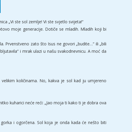
 „Vi ste sol zemlje! Vi ste svjetlo svijeta!“
vo moje generacije. Dotiče se mladih. Mladih koji bi
a. Prvenstveno zato što Isus ne govori „budite…“ ili „bili
bljutavila“ i mrak ulazi u našu svakodnevnicu. A moć da
u velikim količinama. No, kakva je sol kad ju umjereno
 nitko kuharici neće reći: „Jao moja ti kako ti je dobra ova
gorka i ogorčena. Sol koja je onda kada će nešto biti