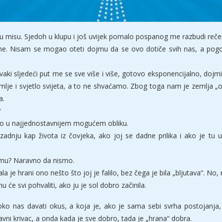
u misu. Sjedoh u klupu i još uvijek pomalo pospanog me razbudi rečenica
e. Nisam se mogao oteti dojmu da se ovo dotiče svih nas, a pogoto
aki sljedeći put me se sve više i više, gotovo eksponencijalno, dojmil
mlje i svjetlo svijeta, a to ne shvaćamo. Zbog toga nam je zemlja „o
a.
?
šao u najjednostavnijem mogućem obliku.
zadnju kap života iz čovjeka, ako joj se dadne prilika i ako je tu 
 samu? Naravno da nismo.
dala je hrani ono nešto što joj je falilo, bez čega je bila „bljutava“. No,
u će svi pohvaliti, ako ju je sol dobro začinila.
ko nas davati okus, a koja je, ako je sama sebi svrha postojanja, 
lavni krivac, a onda kada je sve dobro, tada je „hrana“ dobra.