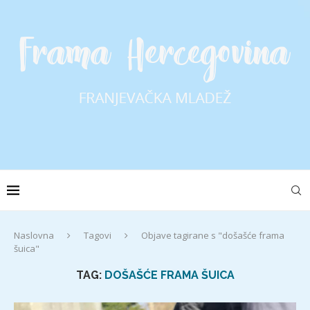
Naslovna
Tagovi
Objave tagirane s "došašće frama
šuica"
TAG:
DOŠAŠĆE FRAMA ŠUICA