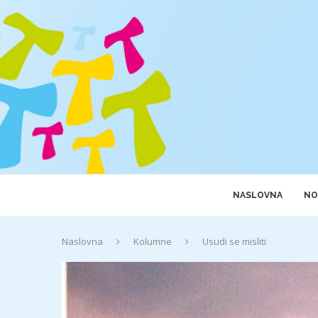
NASLOVNA
NO
Naslovna
Kolumne
Usudi se misliti