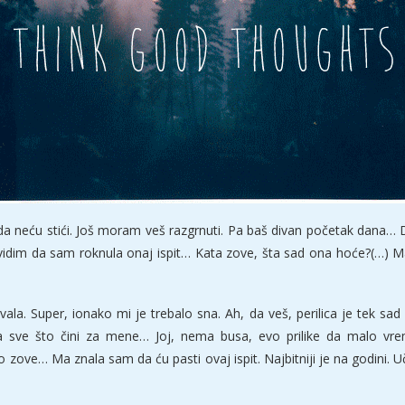
sada neću stići. Još moram veš razgrnuti. Pa baš divan početak dana…
 vidim da sam roknula onaj ispit… Kata zove, šta sad ona hoće?(…) Ma
vala. Super, ionako mi je trebalo sna. Ah, da veš, perilica je tek s
 za sve što čini za mene… Joj, nema busa, evo prilike da malo 
ove… Ma znala sam da ću pasti ovaj ispit. Najbitniji je na godini. Uči