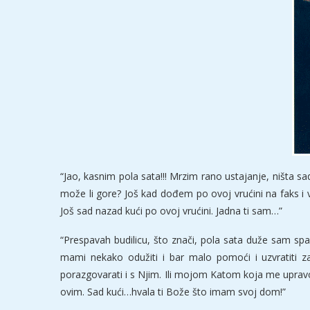
“Jao, kasnim pola sata!!! Mrzim rano ustajanje, ništa 
može li gore? Još kad dođem po ovoj vrućini na faks i
Još sad nazad kući po ovoj vrućini. Jadna ti sam…”
“Prespavah budilicu, što znači, pola sata duže sam spa
mami nekako odužiti i bar malo pomoći i uzvratiti
porazgovarati i s Njim. Ili mojom Katom koja me upravo z
ovim. Sad kući…hvala ti Bože što imam svoj dom!”