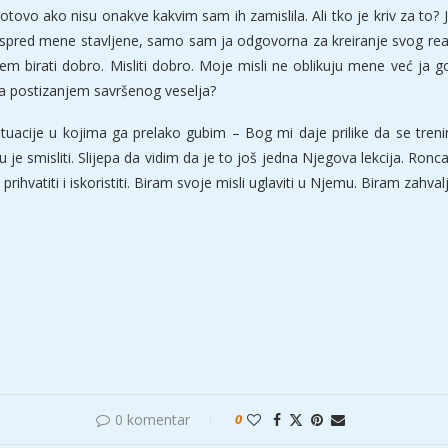
otovo ako nisu onakve kakvim sam ih zamislila. Ali tko je kriv za to? 
su ispred mene stavljene, samo sam ja odgovorna za kreiranje svog re
em birati dobro. Misliti dobro. Moje misli ne oblikuju mene već ja 
za postizanjem savršenog veselja?
acije u kojima ga prelako gubim – Bog mi daje prilike da se treniram 
je smisliti. Slijepa da vidim da je to još jedna Njegova lekcija. Ronc
rihvatiti i iskoristiti. Biram svoje misli uglaviti u Njemu. Biram zahval
0 komentar
0