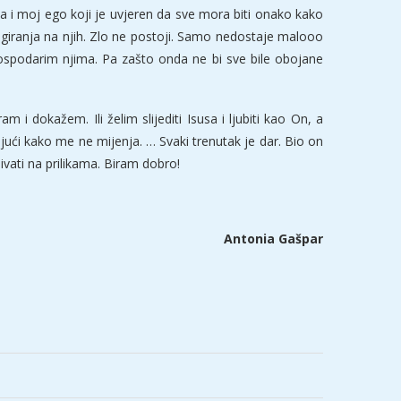
Ja i moj ego koji je uvjeren da sve mora biti onako kako
agiranja na njih. Zlo ne postoji. Samo nedostaje malooo
gospodarim njima. Pa zašto onda ne bi sve bile obojane
i dokažem. Ili želim slijediti Isusa i ljubiti kao On, a
ajući kako me ne mijenja. … Svaki trenutak je dar. Bio on
jivati na prilikama. Biram dobro!
Antonia Gašpar