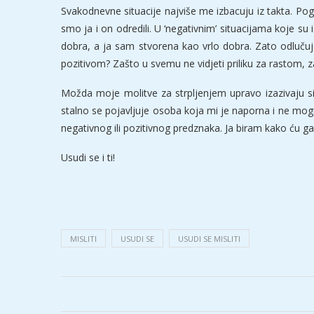
Svakodnevne situacije najviše me izbacuju iz takta. Pog
smo ja i on odredili. U ‘negativnim’ situacijama koje 
dobra, a ja sam stvorena kao vrlo dobra. Zato odlučuj
pozitivom? Zašto u svemu ne vidjeti priliku za rastom, 
Možda moje molitve za strpljenjem upravo izazivaju situ
stalno se pojavljuje osoba koja mi je naporna i ne mogu 
negativnog ili pozitivnog predznaka. Ja biram kako ću ga p
Usudi se i ti!
MISLITI
USUDI SE
USUDI SE MISLITI