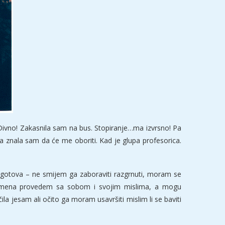
 Divno! Zakasnila sam na bus. Stopiranje…ma izvrsno! Pa
 znala sam da će me oboriti. Kad je glupa profesorica.
ad gotova – ne smijem ga zaboraviti razgrnuti, moram se
vremena provedem sa sobom i svojim mislima, a mogu
la jesam ali očito ga moram usavršiti mislim li se baviti