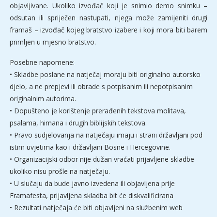
objavljivane. Ukoliko izvođač koji je snimio demo snimku –
odsutan ili spriječen nastupati, njega može zamijeniti drugi
framaš – izvođač kojeg bratstvo izabere i koji mora biti barem
primljen u mjesno bratstvo.
Posebne napomene:
• Skladbe poslane na natječaj moraju biti originalno autorsko
djelo, a ne prepjevi ili obrade s potpisanim ili nepotpisanim
originalnim autorima.
• Dopušteno je korištenje prerađenih tekstova molitava,
psalama, himana i drugih biblijskih tekstova.
• Pravo sudjelovanja na natječaju imaju i strani državljani pod
istim uvjetima kao i državljani Bosne i Hercegovine.
• Organizacijski odbor nije dužan vraćati prijavljene skladbe
ukoliko nisu prošle na natječaju.
• U slučaju da bude javno izvedena ili objavljena prije
Framafesta, prijavljena skladba bit će diskvalificirana
• Rezultati natječaja će biti objavljeni na službenim web