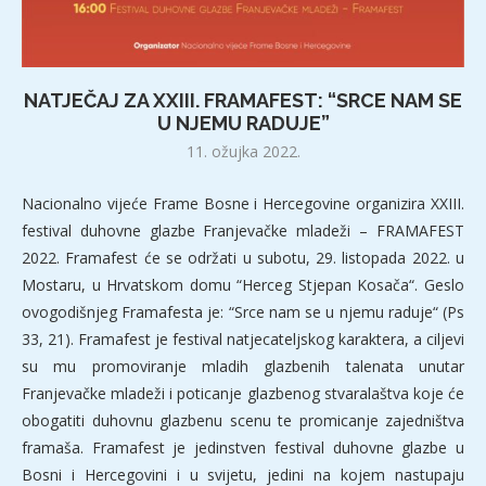
NATJEČAJ ZA XXIII. FRAMAFEST: “SRCE NAM SE
U NJEMU RADUJE”
11. ožujka 2022.
Nacionalno vijeće Frame Bosne i Hercegovine organizira XXIII.
festival duhovne glazbe Franjevačke mladeži – FRAMAFEST
2022. Framafest će se održati u subotu, 29. listopada 2022. u
Mostaru, u Hrvatskom domu “Herceg Stjepan Kosača“. Geslo
ovogodišnjeg Framafesta je: “Srce nam se u njemu raduje“ (Ps
33, 21). Framafest je festival natjecateljskog karaktera, a ciljevi
su mu promoviranje mladih glazbenih talenata unutar
Franjevačke mladeži i poticanje glazbenog stvaralaštva koje će
obogatiti duhovnu glazbenu scenu te promicanje zajedništva
framaša. Framafest je jedinstven festival duhovne glazbe u
Bosni i Hercegovini i u svijetu, jedini na kojem nastupaju