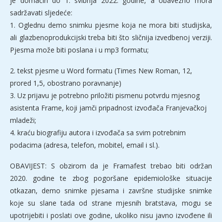
je domaćin do 1. svibnja 2022. godine, a obavezno mora
sadržavati sljedeće:
1. Oglednu demo snimku pjesme koja ne mora biti studijska,
ali glazbenoprodukcijski treba biti što sličnija izvedbenoj verziji.
Pjesma može biti poslana i u mp3 formatu;
2. tekst pjesme u Word formatu (Times New Roman, 12,
prored 1,5, obostrano poravnanje)
3. Uz prijavu je potrebno priložiti pismenu potvrdu mjesnog
asistenta Frame, koji jamči pripadnost izvođača Franjevačkoj
mladeži;
4. kraću biografiju autora i izvođača sa svim potrebnim
podacima (adresa, telefon, mobitel, email i sl.).
OBAVIJEST: S obzirom da je Framafest trebao biti održan
2020. godine te zbog pogoršane epidemiološke situacije
otkazan, demo snimke pjesama i završne studijske snimke
koje su slane tada od strane mjesnih bratstava, mogu se
upotrijebiti i poslati ove godine, ukoliko nisu javno izvođene ili