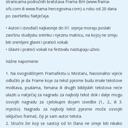
stranicama područnih bratstava Frama BiH (www.frama-
ofs.com ili www.frama-hercegovina.com) u roku od 20 dana
po završetku Natječaja.
• Autori i izvođači najkasnije do 01. srpnja moraju poslati
završnu studijsku snimku i njezinu matricu, na kojoj ne smiju
biti snimljeni glavni i prateći vokali.
• Glavni i prateći vokali na festivalu nastupaju uživo.
Važne napomene:
1. Na ovogodišnjem Framafestu u Mostaru, Nacionalno vijeće
odlučilo je da Frame koje za tekst pjesme budu imale tekstove
molitava, psalama, himana ili drugih biblijskih tekstova neće
ulaziti u natječaj za nagradu za najbolji tekst dok i dalje mogu
osvojiti nagradu za cjelokupni dojam izvedbe (1., 2., ili 3.
mjesto). Nagradu za najbolji tekst pjesme može osvojiti
isključivo framaš, čiji je sam autor teksta.
2. Stručni žiri koji se sastoji od tri člana ne smije biti nikako