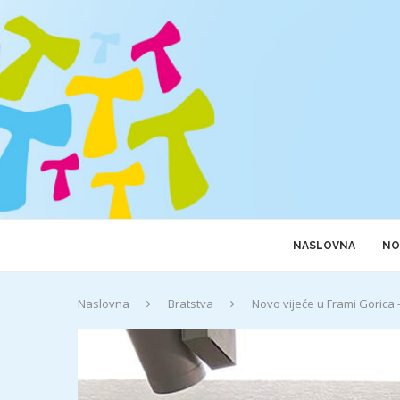
NASLOVNA
NO
Naslovna
Bratstva
Novo vijeće u Frami Gorica 