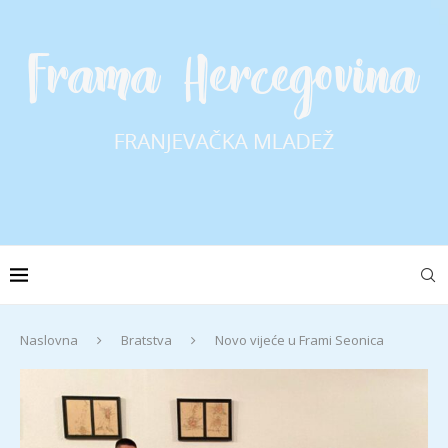
Naslovna
Bratstva
Novo vijeće u Frami Seonica