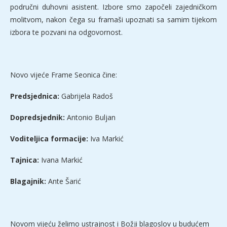
područni duhovni asistent. Izbore smo započeli zajedničkom
molitvom, nakon čega su framaši upoznati sa samim tijekom
izbora te pozvani na odgovornost.
Novo vijeće Frame Seonica čine:
Predsjednica:
Gabrijela Radoš
Dopredsjednik:
Antonio Buljan
Voditeljica formacije:
Iva Markić
Tajnica:
Ivana Markić
Blagajnik:
Ante Šarić
Novom vijeću želimo ustrajnost i Božji blagoslov u budućem