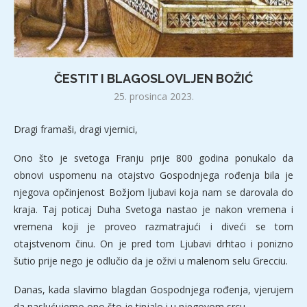
ČESTIT I BLAGOSLOVLJEN BOŽIĆ
25. prosinca 2023.
Dragi framaši, dragi vjernici,
Ono što je svetoga Franju prije 800 godina ponukalo da
obnovi uspomenu na otajstvo Gospodnjega rođenja bila je
njegova opčinjenost Božjom ljubavi koja nam se darovala do
kraja. Taj poticaj Duha Svetoga nastao je nakon vremena i
vremena koji je proveo razmatrajući i diveći se tom
otajstvenom činu. On je pred tom Ljubavi drhtao i ponizno
šutio prije nego je odlučio da je oživi u malenom selu Grecciu.
Danas, kada slavimo blagdan Gospodnjega rođenja, vjerujem
da naslućujemo ono što je tinjalo i u njegovom srcu.