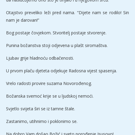
Otajstvo preveliko leži pred nama. “Dijete nam se rodilo! Sin
nam je darovan!”
Bog postaje čovjekom. Stvoritelj postaje stvorenje.
Punina božanstva stoji odjevena u plašt siromaštva.
Ljubav grije hladnoću odbačenosti.
U prvom plaču djeteta odjekuje Radosna vijest spasenja.
Vrelo radosti provire suzama Novorođenog.
Božanska svemoć krije se u ljudskoj nemoći.
Svjetlo svijeta širi se iz tamne štale.
Zastanimo, utihnimo i poklonimo se.
Na dobro Vam došao Božić i sveto porođenje Isusovo!