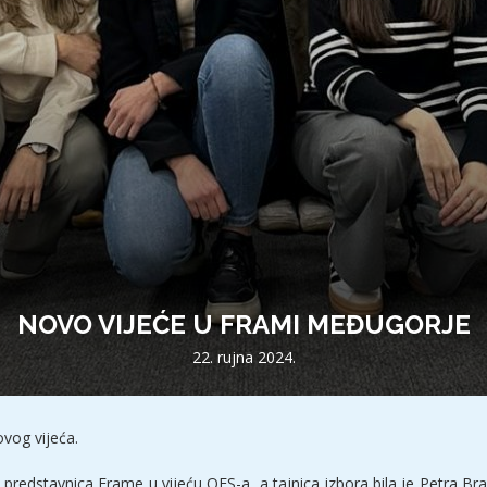
NOVO VIJEĆE U FRAMI MEĐUGORJE
22. rujna 2024.
ovog vijeća.
redstavnica Frame u vijeću OFS-a, a tajnica izbora bila je Petra Brač