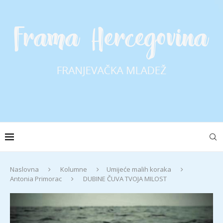
Naslovna
Kolumne
Umijeće malih koraka
Antonia Primorac
DUBINE ČUVA TVOJA MILOST