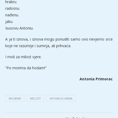
hrabru.
radosnu.
nađenu.
jaku.
Isusovu Antoniu.
A ja ti iznova, i iznova mogu ponuditi samo ovo nevjerno srce
koje ne razumije i sumnja, ali prihvaća.
I moli za milost vjere.
“Po morima da hodam!”
Antonia Primorac
#DUBINE
MILOST
NOVAKOLUMNA