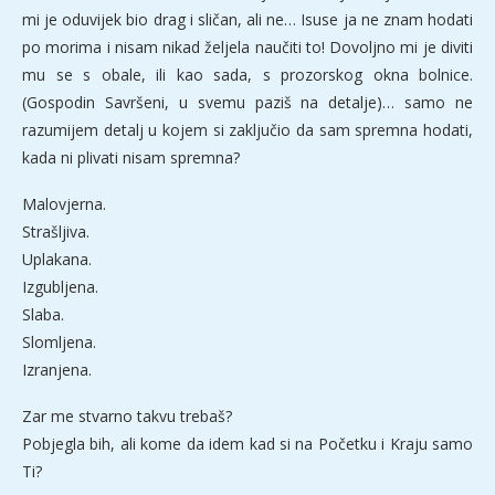
mi je oduvijek bio drag i sličan, ali ne… Isuse ja ne znam hodati
po morima i nisam nikad željela naučiti to! Dovoljno mi je diviti
mu se s obale, ili kao sada, s prozorskog okna bolnice.
(Gospodin Savršeni, u svemu paziš na detalje)… samo ne
razumijem detalj u kojem si zaključio da sam spremna hodati,
kada ni plivati nisam spremna?
Malovjerna.
Strašljiva.
Uplakana.
Izgubljena.
Slaba.
Slomljena.
Izranjena.
Zar me stvarno takvu trebaš?
Pobjegla bih, ali kome da idem kad si na Početku i Kraju samo
Ti?