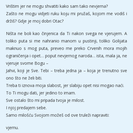
Vrištim jer ne mogu shvatiti kako sam tako nevjerna?
Zašto ne mogu vidjeti ruku koju mi pružaš, kojom me vodiš i
držiš? Gdje je moj dobri Otac?
Ništa ne boli kao činjenica da Ti nakon svega ne vjerujem. A
toliko puta si me nahranio manom u pustinji, toliko Golijata
maknuo s mog puta, preveo me preko Crvenih mora mojih
ograničenja i opet… poput nevjernog naroda… ista, mala ja, ne
vjeruje svome Bogu –
Jahvi, koji je Sve. Tebi – treba jedna ja – koja je trenutno sve
ono što ne želi biti.
Treba ti iznova moja slabost, jer slabiju opet nisi mogao naći.
To Ti mogu dati, jer jedino to imam.
Sve ostalo što mi pripada tvoja je milost.
I njoj predajem sebe.
Samo milošću Svojom možeš od ove truleži napraviti:
vjernu.