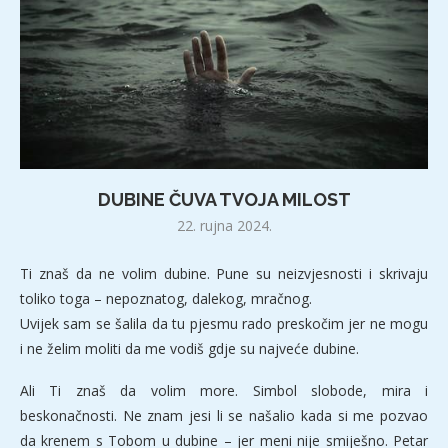
DUBINE ČUVA TVOJA MILOST
22. rujna 2024.
Ti znaš da ne volim dubine. Pune su neizvjesnosti i skrivaju
toliko toga – nepoznatog, dalekog, mračnog.
Uvijek sam se šalila da tu pjesmu rado preskočim jer ne mogu
i ne želim moliti da me vodiš gdje su najveće dubine.
Ali Ti znaš da volim more. Simbol slobode, mira i
beskonačnosti. Ne znam jesi li se našalio kada si me pozvao
da krenem s Tobom u dubine – jer meni nije smiješno. Petar