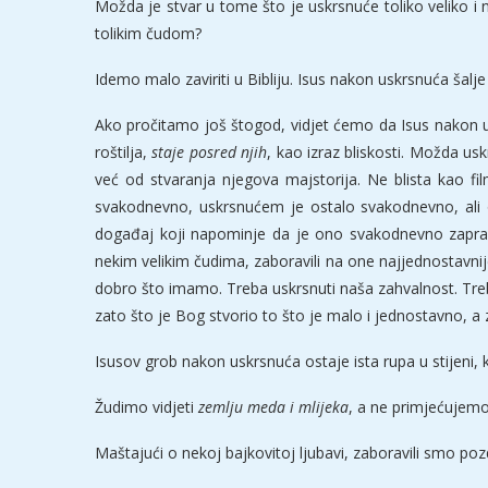
Možda je stvar u tome što je uskrsnuće toliko veliko i 
tolikim čudom?
Idemo malo zaviriti u Bibliju. Isus nakon uskrsnuća šal
Ako pročitamo još štogod, vidjet ćemo da Isus nakon u
roštilja,
staje posred njih
, kao izraz bliskosti. Možda u
već od stvaranja njegova majstorija. Ne blista kao fi
svakodnevno, uskrsnućem je ostalo svakodnevno, ali 
događaj koji napominje da je ono svakodnevno zaprav
nekim velikim čudima, zaboravili na one najjednostavni
dobro što imamo. Treba uskrsnuti naša zahvalnost. Treb
zato što je Bog stvorio to što je malo i jednostavno, a
Isusov grob nakon uskrsnuća ostaje ista rupa u stijeni, 
Žudimo vidjeti
zemlju meda i mlijeka
, a ne primjećujemo 
Maštajući o nekoj bajkovitoj ljubavi, zaboravili smo poz