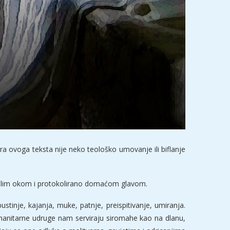
a ovoga teksta nije neko teološko umovanje ili biflanje
 golim okom i protokolirano domaćom glavom.
stinje, kajanja, muke, patnje, preispitivanje, umiranja.
 Humanitarne udruge nam serviraju siromahe kao na dlanu,