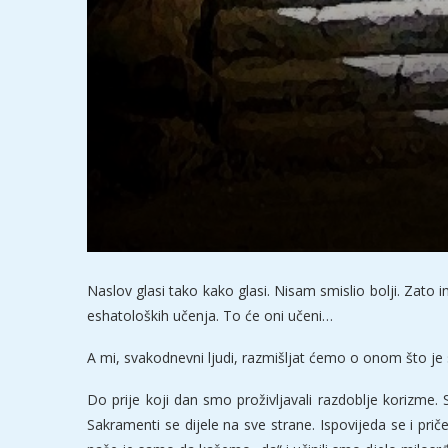
Naslov glasi tako kako glasi. Nisam smislio bolji. Zat
eshatoloških učenja. To će oni učeni…
A mi, svakodnevni ljudi, razmišljat ćemo o onom što j
Do prije koji dan smo proživljavali razdoblje korizme. 
Sakramenti se dijele na sve strane. Ispovijeda se i pri