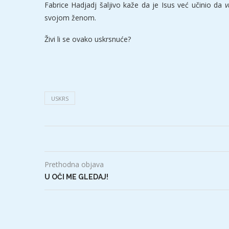
Fabrice Hadjadj šaljivo kaže da je Isus već učinio da
v
svojom ženom.
Živi li se ovako uskrsnuće?
USKRS
Prethodna objava
U OČI ME GLEDAJ!