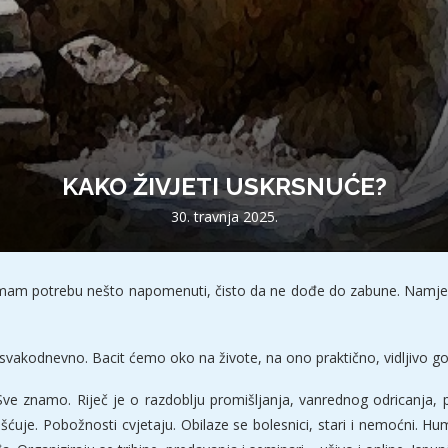
KAKO ŽIVJETI USKRSNUĆE?
30. travnja 2025.
o imam potrebu nešto napomenuti, čisto da ne dođe do zabune. Namjer
e svakodnevno. Bacit ćemo oko na živote, na ono praktično, vidljivo
Sve znamo. Riječ je o razdoblju promišljanja, vanrednog odricanja, pu
češćuje. Pobožnosti cvjetaju. Obilaze se bolesnici, stari i nemoćni.