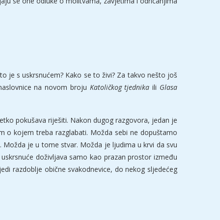
unjaju se one odluke o molitvama, zavjetima i odricanjima
 što je s uskrsnućem? Kako se to živi? Za takvo nešto još
e naslovnice na novom broju
Katoličkog tjednika
ili
Glasa
tko pokušava riješiti. Nakon dugog razgovora, jedan je
em o kojem treba razglabati. Možda sebi ne dopuštamo
 Možda je u tome stvar. Možda je ljudima u krvi da svu
o uskrsnuće doživljava samo kao prazan prostor između
lijedi razdoblje obične svakodnevice, do nekog sljedećeg