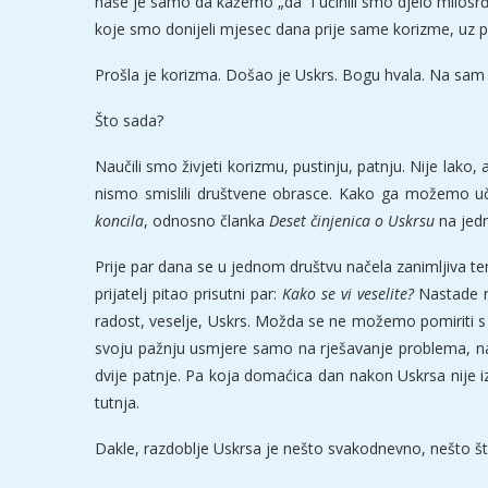
naše je samo da kažemo „da“ i učinili smo djelo milosrđa
koje smo donijeli mjesec dana prije same korizme, uz p
Prošla je korizma. Došao je Uskrs. Bogu hvala. Na sam 
Što sada?
Naučili smo živjeti korizmu, pustinju, patnju. Nije lako
nismo smislili društvene obrasce. Kako ga možemo učin
koncila
, odnosno članka
Deset činjenica o Uskrsu
na jed
Prije par dana se u jednom društvu načela zanimljiva 
prijatelj pitao prisutni par:
Kako se vi veselite?
Nastade m
radost, veselje, Uskrs. Možda se ne možemo pomiriti s
svoju pažnju usmjere samo na rješavanje problema, na
dvije patnje. Pa koja domaćica dan nakon Uskrsa nije i
tutnja.
Dakle, razdoblje Uskrsa je nešto svakodnevno, nešto što