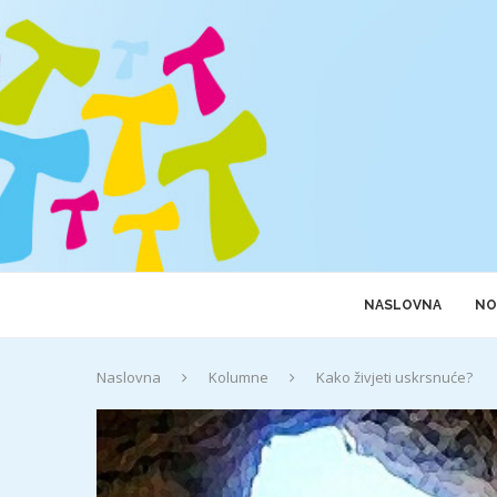
NASLOVNA
NO
Naslovna
Kolumne
Kako živjeti uskrsnuće?