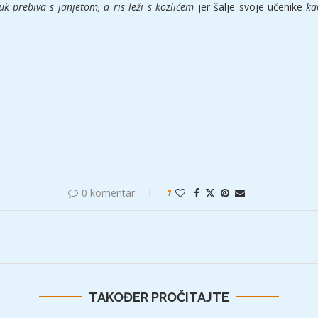
uk prebiva s janjetom, a ris leži s kozlićem
jer šalje svoje učenike
ka
0 komentar
1
TAKOĐER PROČITAJTE