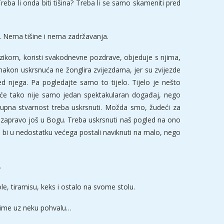
eba li onda biti tišina? Treba li se samo skameniti pred
a. Nema tišine i nema zadržavanja.
zikom, koristi svakodnevne pozdrave, objeduje s njima,
nakon uskrsnuća ne žonglira zvijezdama, jer su zvijezde
d njega. Pa pogledajte samo to tijelo. Tijelo je nešto
uće tako nije samo jedan spektakularan događaj, nego
upna stvarnost treba uskrsnuti. Možda smo, žudeći za
o zapravo još u Bogu. Treba uskrsnuti naš pogled na ono
 bi u nedostatku većega postali naviknuti na malo, nego
.
ole, tiramisu, keks i ostalo na svome stolu.
je ime uz neku pohvalu…