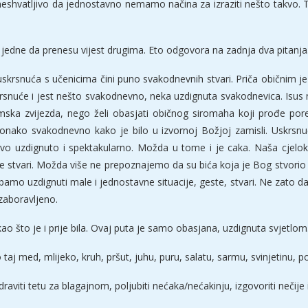
neshvatljivo da jednostavno nemamo načina za izraziti nešto takvo. Tr
je jedne da prenesu vijest drugima. Eto odgovora na zadnja dva pitanj
skrsnuća s učenicima čini puno svakodnevnih stvari. Priča običnim je
skrsnuće i jest nešto svakodnevno, neka uzdignuta svakodnevica. Isus 
lmska zvijezda, nego želi obasjati običnog siromaha koji prođe pore
onako svakodnevno kako je bilo u izvornoj Božjoj zamisli. Uskrsn
o uzdignuto i spektakularno. Možda u tome i je caka. Naša cjelok
je stvari. Možda više ne prepoznajemo da su bića koja je Bog stvori
amo uzdignuti male i jednostavne situacije, geste, stvari. Ne zato da
 zaboravljeno.
kao što je i prije bila. Ovaj puta je samo obasjana, uzdignuta svjetlom
taj med, mlijeko, kruh, pršut, juhu, puru, salatu, sarmu, svinjetinu, p
draviti tetu za blagajnom, poljubiti nećaka/nećakinju, izgovoriti neči