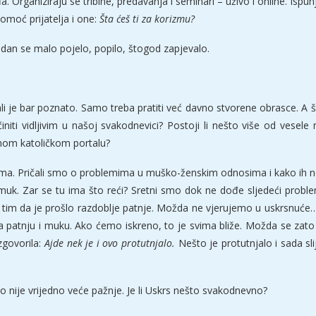
. Organiziraju se tribine, predavanja i seminari – uživo i online. Isp
omoć prijatelja i one:
Šta ćeš ti za korizmu?
dan se malo pojelo, popilo, štogod zapjevalo.
, ali je bar poznato. Samo treba pratiti već davno stvorene obrasce. A
iti vidljivim u našoj svakodnevici? Postoji li nešto više od vesel
nom katoličkom portalu?
tema. Pričali smo o problemima u muško-ženskim odnosima i kako ih ne
uk. Zar se tu ima što reći? Sretni smo dok ne dođe sljedeći probl
 tim da je prošlo razdoblje patnje. Možda ne vjerujemo u uskrsnuće…
 patnju i muku. Ako ćemo iskreno, to je svima bliže. Možda se zat
zgovorila:
Ajde nek je i ovo protutnjalo.
Nešto je protutnjalo i sada s
 nije vrijedno veće pažnje. Je li Uskrs nešto svakodnevno?