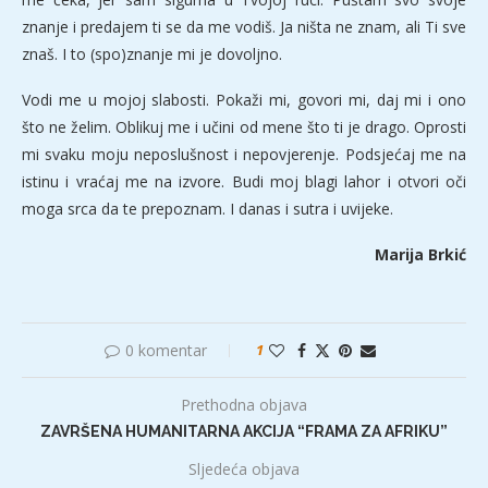
znanje i predajem ti se da me vodiš. Ja ništa ne znam, ali Ti sve
znaš. I to (spo)znanje mi je dovoljno.
Vodi me u mojoj slabosti. Pokaži mi, govori mi, daj mi i ono
što ne želim. Oblikuj me i učini od mene što ti je drago. Oprosti
mi svaku moju neposlušnost i nepovjerenje. Podsjećaj me na
istinu i vraćaj me na izvore. Budi moj blagi lahor i otvori oči
moga srca da te prepoznam. I danas i sutra i uvijeke.
Marija Brkić
0 komentar
1
Prethodna objava
ZAVRŠENA HUMANITARNA AKCIJA “FRAMA ZA AFRIKU”
Sljedeća objava