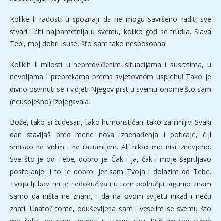
Kolike li radosti u spoznaji da ne mogu savršeno raditi sve
stvari i biti najpametnija u svemu, koliko god se trudila. Slava
Tebi, moj dobri Isuse, što sam tako nesposobna!
Kolikih li milosti u nepredviđenim situacijama i susretima, u
nevoljama i preprekama prema svjetovnom uspjehu! Tako je
divno osvrnuti se i vidjeti Njegov prst u svemu onome što sam
(neuspješno) izbjegavala.
Bože, tako si čudesan, tako humorističan, tako zanimljiv! Svaki
dan stavljaš pred mene nova iznenađenja i poticaje, čiji
smisao ne vidim i ne razumijem. Ali nikad me nisi iznevjerio.
Sve što je od Tebe, dobro je. Čak i ja, čak i moje šeprtljavo
postojanje. I to je dobro. Jer sam Tvoja i dolazim od Tebe.
Tvoja ljubav mi je nedokučiva i u tom području sigurno znam
samo da ništa ne znam, i da na ovom svijetu nikad i neću
znati. Unatoč tome, oduševljena sam i veselim se svemu što
me čeka, jer sam sigurna u Tvojoj ruci. Puštam svo svoje