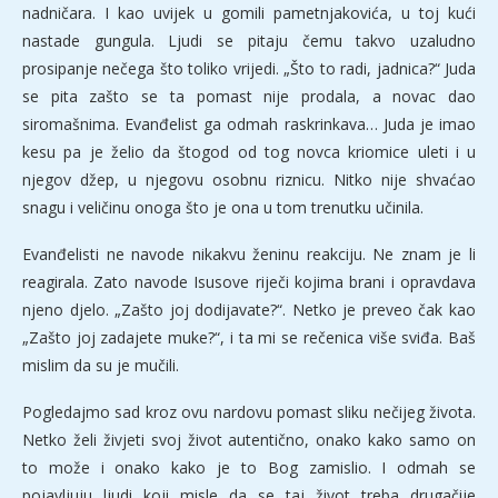
nadničara. I kao uvijek u gomili pametnjakovića, u toj kući
nastade gungula. Ljudi se pitaju čemu takvo uzaludno
prosipanje nečega što toliko vrijedi. „Što to radi, jadnica?“ Juda
se pita zašto se ta pomast nije prodala, a novac dao
siromašnima. Evanđelist ga odmah raskrinkava… Juda je imao
kesu pa je želio da štogod od tog novca kriomice uleti i u
njegov džep, u njegovu osobnu riznicu. Nitko nije shvaćao
snagu i veličinu onoga što je ona u tom trenutku učinila.
Evanđelisti ne navode nikakvu ženinu reakciju. Ne znam je li
reagirala. Zato navode Isusove riječi kojima brani i opravdava
njeno djelo. „Zašto joj dodijavate?“. Netko je preveo čak kao
„Zašto joj zadajete muke?“, i ta mi se rečenica više sviđa. Baš
mislim da su je mučili.
Pogledajmo sad kroz ovu nardovu pomast sliku nečijeg života.
Netko želi živjeti svoj život autentično, onako kako samo on
to može i onako kako je to Bog zamislio. I odmah se
pojavljuju ljudi koji misle da se taj život treba drugačije