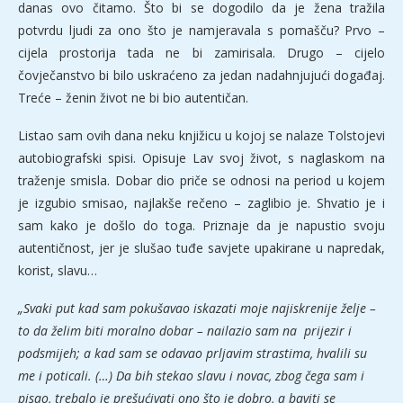
danas ovo čitamo. Što bi se dogodilo da je žena tražila
potvrdu ljudi za ono što je namjeravala s pomašču? Prvo –
cijela prostorija tada ne bi zamirisala. Drugo – cijelo
čovječanstvo bi bilo uskraćeno za jedan nadahnjujući događaj.
Treće – ženin život ne bi bio autentičan.
Listao sam ovih dana neku knjižicu u kojoj se nalaze Tolstojevi
autobiografski spisi. Opisuje Lav svoj život, s naglaskom na
traženje smisla. Dobar dio priče se odnosi na period u kojem
je izgubio smisao, najlakše rečeno – zaglibio je. Shvatio je i
sam kako je došlo do toga. Priznaje da je napustio svoju
autentičnost, jer je slušao tuđe savjete upakirane u napredak,
korist, slavu…
„Svaki put kad sam pokušavao iskazati moje najiskrenije želje –
to da želim biti moralno dobar – nailazio sam na prijezir i
podsmijeh; a kad sam se odavao prljavim strastima, hvalili su
me i poticali. (…) Da bih stekao slavu i novac, zbog čega sam i
pisao, trebalo je prešućivati ono što je dobro, a baviti se