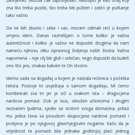
zahtijevao. Možda čak zapovijedao. Nastupio je kao onaj koji
zna tko treba pustiti, tko treba biti pušten i zašto je puštanje
tako važno.
Da ne bih zbunio i sebe i vas, moram odmah reći u kojem
smjeru idem. Danas razmišljam o tome koliko je važna
autentičnost i koliko je važno ne dopustiti drugima da nam
nameću njihovu sliku ispravnog življenja naših života. Važna
napomena – nije cilj biti gluh i sebičan, nego dopustiti da budeš
ono što jesi, onakav kakvim te On stvorio.
Idemo sada na događaj u kojem je nastala rečenica s početka
teksta. Postoje tri izvještaja o samom događaju. Mi ćemo
kombinirati sva tri jer je srž u svakom ista – dragocjena
nardova pomast. Dok je Isus, okružen učenicima i drugim
neznanim ljudima, sjedio za stolom svoga domaćina, prilazi
mu jedna žena sa posudom skupocjene nardove pomasti i
prolijeva je po njegovoj glavi/njegovim nogama. Kažu da je
vrijednost te pomasti bila jednaka godišnjoj plaći jednog