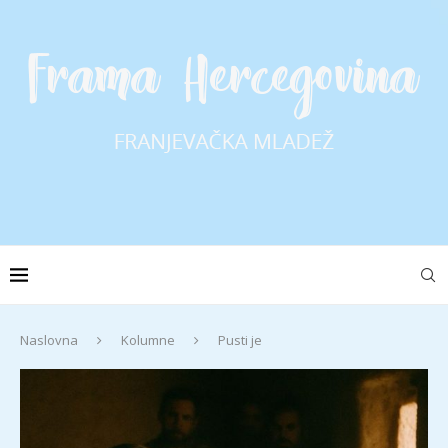
Naslovna
Kolumne
Pusti je