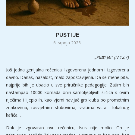
PUSTI JE
6. srpnja 2025.
„Pusti je!“ (Iv 12,7)
Još jedna genijalna rečenica. Izgovorena jednom i izgovorena
davno. Danas, nažalost, malo zapostavljena. Da se mene pita,
najprije bih je ubacio u sve priručnike pedagogije. Zatim bih
naštampao 10000 komada onih samoljepljivih sličica s ovim
riječima i lijepio ih, kao vjerni navijač grb kluba po prometnim
znakovima, rasvjetnim stubovima, vratima wc-a lokalnog
kafića…
Dok je izgovarao ovu rečenicu, Isus nije molio. On je