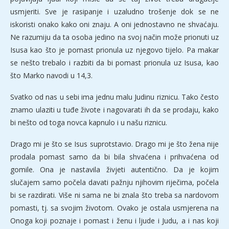
usmjeriti. Sve je rasipanje i uzaludno trošenje dok se ne
iskoristi onako kako oni znaju. A oni jednostavno ne shvaćaju.
Ne razumiju da ta osoba jedino na svoj način može prionuti uz
Isusa kao što je pomast prionula uz njegovo tijelo. Pa makar
se nešto trebalo i razbiti da bi pomast prionula uz Isusa, kao
što Marko navodi u 14,3.
Svatko od nas u sebi ima jednu malu Judinu riznicu. Tako često
znamo ulaziti u tuđe živote i nagovarati ih da se prodaju, kako
bi nešto od toga novca kapnulo i u našu riznicu.
Drago mi je što se Isus suprotstavio. Drago mi je što žena nije
prodala pomast samo da bi bila shvaćena i prihvaćena od
gomile. Ona je nastavila živjeti autentično. Da je kojim
slučajem samo počela davati pažnju njihovim riječima, počela
bi se razdirati. Više ni sama ne bi znala što treba sa nardovom
pomasti, tj. sa svojim životom. Ovako je ostala usmjerena na
Onoga koji poznaje i pomast i ženu i ljude i Judu, a i nas koji