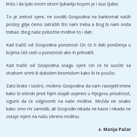
križu i da ljubi onom istom ljubavlju kojom je i Isus ljubio.
To je zrelost vjere, ne svoditi Gospodina na bankomat naših
prošnji gdje ćemo zatražiti što nam treba a Bog bi nam onda
trebao zbog naše pobožne molitve to i dati.
Kad tražiš od Gospodina poniznost On će ti dati poniženja u
kojima ćeš rasti u poniznosti ako ih prihvatiš.
Kad tražiš od Gospodina snagu vjere On će te suočiti sa
strahom smrti ili dubokim besmislom kako bi te poučio.
Zato brate i sestro, molimo Gospodina da nam rasvijetli tmine
kako bi istinski pred Njim stajali uvjereni u Njegovu prisutnost,
sigurni da će odgovoriti na naše molitve. Možda ne onako
kako smo mi zamislili, ali Gospodin nikada ne kasni i nikada ne
ostaje nijem na našu iskrenu molitvu.
s. Matija Pačar