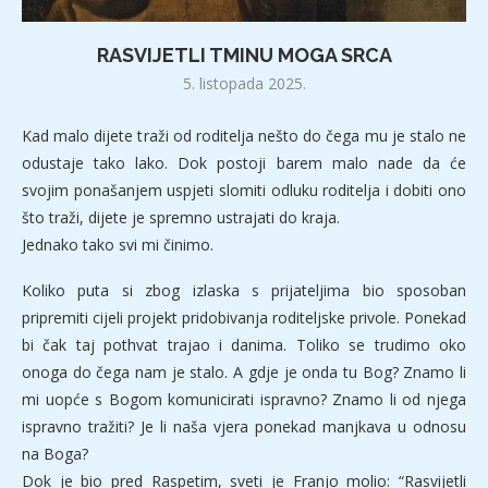
RASVIJETLI TMINU MOGA SRCA
5. listopada 2025.
Kad malo dijete traži od roditelja nešto do čega mu je stalo ne
odustaje tako lako. Dok postoji barem malo nade da će
svojim ponašanjem uspjeti slomiti odluku roditelja i dobiti ono
što traži, dijete je spremno ustrajati do kraja.
Jednako tako svi mi činimo.
Koliko puta si zbog izlaska s prijateljima bio sposoban
pripremiti cijeli projekt pridobivanja roditeljske privole. Ponekad
bi čak taj pothvat trajao i danima. Toliko se trudimo oko
onoga do čega nam je stalo. A gdje je onda tu Bog? Znamo li
mi uopće s Bogom komunicirati ispravno? Znamo li od njega
ispravno tražiti? Je li naša vjera ponekad manjkava u odnosu
na Boga?
Dok je bio pred Raspetim, sveti je Franjo molio: “Rasvijetli