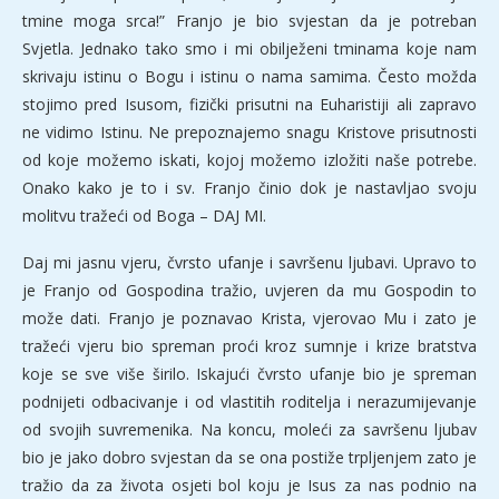
tmine moga srca!” Franjo je bio svjestan da je potreban
Svjetla. Jednako tako smo i mi obilježeni tminama koje nam
skrivaju istinu o Bogu i istinu o nama samima. Često možda
stojimo pred Isusom, fizički prisutni na Euharistiji ali zapravo
ne vidimo Istinu. Ne prepoznajemo snagu Kristove prisutnosti
od koje možemo iskati, kojoj možemo izložiti naše potrebe.
Onako kako je to i sv. Franjo činio dok je nastavljao svoju
molitvu tražeći od Boga – DAJ MI.
Daj mi jasnu vjeru, čvrsto ufanje i savršenu ljubavi. Upravo to
je Franjo od Gospodina tražio, uvjeren da mu Gospodin to
može dati. Franjo je poznavao Krista, vjerovao Mu i zato je
tražeći vjeru bio spreman proći kroz sumnje i krize bratstva
koje se sve više širilo. Iskajući čvrsto ufanje bio je spreman
podnijeti odbacivanje i od vlastitih roditelja i nerazumijevanje
od svojih suvremenika. Na koncu, moleći za savršenu ljubav
bio je jako dobro svjestan da se ona postiže trpljenjem zato je
tražio da za života osjeti bol koju je Isus za nas podnio na