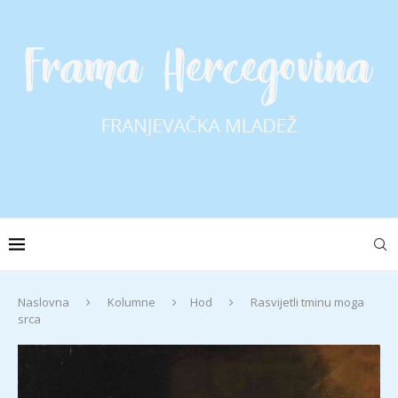
Naslovna
Kolumne
Hod
Rasvijetli tminu moga
srca