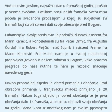
Vođeni ovim geslom, najvažniji dan u framaškoj godini, prošao
je veoma svečano u velikom broju naših framaša. Sveta misa
počela je svečanom procesijom u kojoj su sudjelovali svi
framaši koji su bili spremi dati svoje obećanje pred Bogom.
Euharistijsko slavlje predslavio je područni duhovni asistent fra
Marin Karačić, a koncelebrirali su fra Petar Drmić, fra Augustin
Čordaš, fra Robert Pejičić i naš župnik i asistent Frame fra
Mario Knezović. Fra Marin nam je u svojoj nadahnutoj
propovijedi govorio o našem odnosu s Bogom, kako pravimo
pregrade do naše nutrine te nam je razložio značenje
navedenog gesla.
Nakon propovijedi slijedio je obred primanja i obećanja. Pod
obredom primanja u franjevačku mladež primljeno je 20
framaša. Nakon toga slijedio je obred obećanja te je prva
obećanja dalo 14 framaša, a ostali su obnovili svoja obećanja
na godinu dana. Zbor iz Imotskog nam je svojim pjevanjem