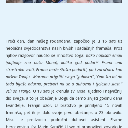
Treći dan, dan našeg rođendana, započeo je u 16 sati uz
neobična svjedočanstva naših bivših i sadašnjih framaša. Kroz
njihov razgovor naučilo se mnoštvo toga:
Kako napisati email
(najbolje zna naša Mona), koliko god podariš Frami ona
strostruko vrati, Frama može štošta podariti, pa i zaručnicu kao
našem Toniju . Moramo prigrliti svoga “gubavca” ,”Ono što mi do
tada bijaše odurno, pretvori mi se u duhovnu i tjelesnu slast.”
veli sv. Franjo.
U 18 sati je krenula sv. Misa, ujedino i najvažniji
dio svega, a to je obećanje Bogu da ćemo živjeti godinu dana
Evanđelje, Franjin uzor. U bratstvo je primljeno 15 novih
framaša, pet ih je dalo svoje prvo obećanje, a 23 obnovilo.
Misu je predvodio područni duhovni asistent Frame
Hercegovina, fra Marin Karačić. U svojoj propovijedi govorio je