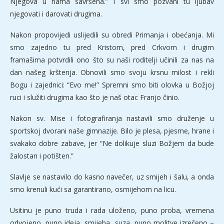
Njegova u nama savršena.” I svi smo pozvani tu ljubav
njegovati i darovati drugima.
Nakon propovijedi uslijedili su obredi Primanja i obećanja. Mi
smo zajedno tu pred Kristom, pred Crkvom i drugim
framašima potvrdili ono što su naši roditelji učinili za nas na
dan našeg krštenja. Obnovili smo svoju krsnu milost i rekli
Bogu i zajednici: “Evo me!” Spremni smo biti olovka u Božjoj
ruci i služiti drugima kao što je naš otac Franjo činio.
Nakon sv. Mise i fotografiranja nastavili smo druženje u
sportskoj dvorani naše gimnazije. Bilo je plesa, pjesme, hrane i
svakako dobre zabave, jer “Ne dolikuje sluzi Božjem da bude
žalostan i potišten.”
Slavlje se nastavilo do kasno navečer, uz smijeh i šalu, a onda
smo krenuli kući sa garantirano, osmijehom na licu.
Usitinu je puno truda i rada uloženo, puno proba, vremena
odvojeno, puno ideja, smijeha, suza, puno molitve izrečeno –