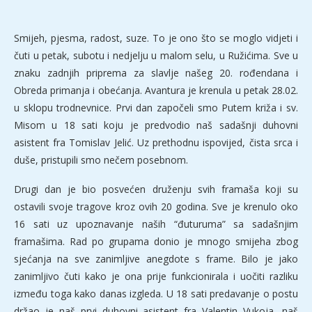
Smijeh, pjesma, radost, suze. To je ono što se moglo vidjeti i
čuti u petak, subotu i nedjelju u malom selu, u Ružićima. Sve u
znaku zadnjih priprema za slavlje našeg 20. rođendana i
Obreda primanja i obećanja. Avantura je krenula u petak 28.02.
u sklopu trodnevnice. Prvi dan započeli smo Putem križa i sv.
Misom u 18 sati koju je predvodio naš sadašnji duhovni
asistent fra Tomislav Jelić. Uz prethodnu ispovijed, čista srca i
duše, pristupili smo nečem posebnom.
Drugi dan je bio posvećen druženju svih framaša koji su
ostavili svoje tragove kroz ovih 20 godina. Sve je krenulo oko
16 sati uz upoznavanje naših “đuturuma” sa sadašnjim
framašima. Rad po grupama donio je mnogo smijeha zbog
sjećanja na sve zanimljive anegdote s frame. Bilo je jako
zanimljivo čuti kako je ona prije funkcionirala i uočiti razliku
između toga kako danas izgleda. U 18 sati predavanje o postu
držao je naš prvi duhovni asistent fra Valentin Vukoja, naš