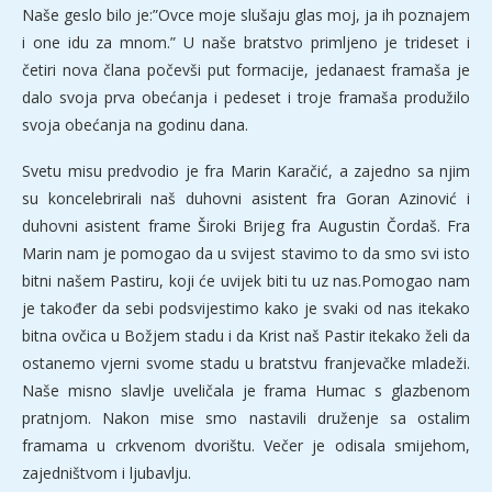
Naše geslo bilo je:”Ovce moje slušaju glas moj, ja ih poznajem
i one idu za mnom.” U naše bratstvo primljeno je trideset i
četiri nova člana počevši put formacije, jedanaest framaša je
dalo svoja prva obećanja i pedeset i troje framaša produžilo
svoja obećanja na godinu dana.
Svetu misu predvodio je fra Marin Karačić, a zajedno sa njim
su koncelebrirali naš duhovni asistent fra Goran Azinović i
duhovni asistent frame Široki Brijeg fra Augustin Čordaš. Fra
Marin nam je pomogao da u svijest stavimo to da smo svi isto
bitni našem Pastiru, koji će uvijek biti tu uz nas.Pomogao nam
je također da sebi podsvijestimo kako je svaki od nas itekako
bitna ovčica u Božjem stadu i da Krist naš Pastir itekako želi da
ostanemo vjerni svome stadu u bratstvu franjevačke mladeži.
Naše misno slavlje uveličala je frama Humac s glazbenom
pratnjom. Nakon mise smo nastavili druženje sa ostalim
framama u crkvenom dvorištu. Večer je odisala smijehom,
zajedništvom i ljubavlju.