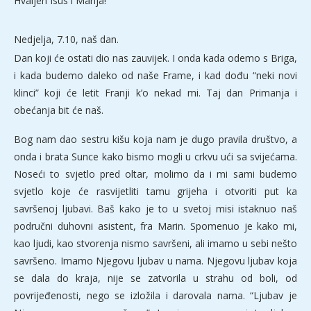
Hvaljen Isus i Marija!
Nedjelja, 7.10, naš dan.
Dan koji će ostati dio nas zauvijek. I onda kada odemo s Briga,
i kada budemo daleko od naše Frame, i kad dođu “neki novi
klinci” koji će letit Franji k’o nekad mi. Taj dan Primanja i
obećanja bit će naš.
Bog nam dao sestru kišu koja nam je dugo pravila društvo, a
onda i brata Sunce kako bismo mogli u crkvu ući sa svijećama.
Noseći to svjetlo pred oltar, molimo da i mi sami budemo
svjetlo koje će rasvijetliti tamu grijeha i otvoriti put ka
savršenoj ljubavi. Baš kako je to u svetoj misi istaknuo naš
područni duhovni asistent, fra Marin. Spomenuo je kako mi,
kao ljudi, kao stvorenja nismo savršeni, ali imamo u sebi nešto
savršeno. Imamo Njegovu ljubav u nama. Njegovu ljubav koja
se dala do kraja, nije se zatvorila u strahu od boli, od
povrijeđenosti, nego se izložila i darovala nama. “Ljubav je