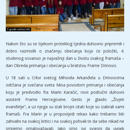
Nakon što su se tijekom proteklog tjedna duhovno pripremili i
dobro razmislili o značenju obećanja koja će položiti, 4.
studenog osvanuo je najvažniji dan u životu svakog framaša –
dan Obreda primanja i obećanja u bratstvu Frame Drinovci.
U 18 sati u Crkvi svetog Mihovila Arkanđela u Drinovcima
održana je svečana sveta Misa povodom primanja i obećanja
koju je predvodio fra Marin Karačić, novi područni duhovni
asistent Frame Hercegovine. Geslo je glasilo „Živjeti
evanđelje“, a uz njega su stali brojni citati koje su izabrali sami
framaši. Fra Marin je u propovijedi rekao kako trebamo biti
zahvalni na svakoj kritici i na svakoj pohvali te da sebe nikad ne
smijemo omalovažavati. Iako smo svi svjesni da uvijek