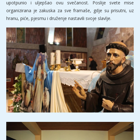
upotpunio i uljepšao ovu svečanost. Poslije svete mise
organizirana je zakuska za sve framaše, gdje su prisutni, uz
hranu, piće, pjesmu i druženje nastavili svoje slavlje.