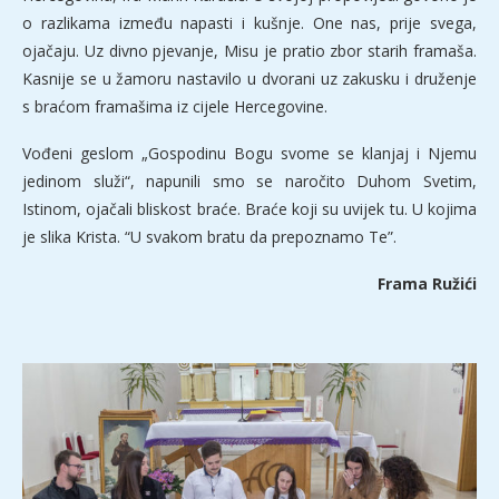
o razlikama između napasti i kušnje. One nas, prije svega,
ojačaju. Uz divno pjevanje, Misu je pratio zbor starih framaša.
Kasnije se u žamoru nastavilo u dvorani uz zakusku i druženje
s braćom framašima iz cijele Hercegovine.
Vođeni geslom „Gospodinu Bogu svome se klanjaj i Njemu
jedinom služi“, napunili smo se naročito Duhom Svetim,
Istinom, ojačali bliskost braće. Braće koji su uvijek tu. U kojima
je slika Krista. “U svakom bratu da prepoznamo Te”.
Frama Ružići