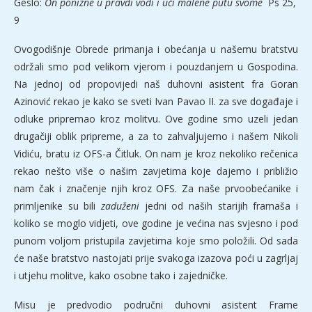
Geslo:
On ponizne u pravdi vodi i uči malene putu svome
Ps 25,
9
Ovogodišnje Obrede primanja i obećanja u našemu bratstvu
održali smo pod velikom vjerom i pouzdanjem u Gospodina.
Na jednoj od propovijedi naš duhovni asistent fra Goran
Azinović rekao je kako se sveti Ivan Pavao II. za sve događaje i
odluke pripremao kroz molitvu. Ove godine smo uzeli jedan
drugačiji oblik pripreme, a za to zahvaljujemo i našem Nikoli
Vidiću, bratu iz OFS-a Čitluk. On nam je kroz nekoliko rečenica
rekao nešto više o našim zavjetima koje dajemo i približio
nam čak i značenje njih kroz OFS. Za naše prvoobećanike i
primljenike su bili
zaduženi
jedni od naših starijih framaša i
koliko se moglo vidjeti, ove godine je većina nas svjesno i pod
punom voljom pristupila zavjetima koje smo položili. Od sada
će naše bratstvo nastojati prije svakoga izazova poći u zagrljaj
i utjehu molitve, kako osobne tako i zajedničke.
Misu je predvodio područni duhovni asistent Frame