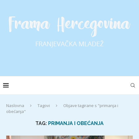
Naslovna
Tagovi
Objave tagirane s "primanja i
obećanja"
TAG:
PRIMANJA I OBEĆANJA