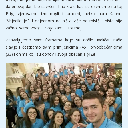
da bi ovaj dan bio savršen. I na kraju kad se osvrnemo na taj
Brig, vjerovatno iznemogli i umorni, netko nam šapne:
“Vrijedilo je.” I odjednom na ništa više ne misliš i ništa nije
važno, samo znaš: “Tvoja sam i Ti si moj.”
Zahvaljujemo svim framama koje su došle uveličati naše
slavlje i čestitamo svim primljenicima (45), prvoobećanicima
(33) i onima koji su obnovili svoja obećanja (42)!