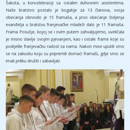
Šakota, u koncelebraciji sa ostalim duhovnim asistentima.
Naše bratstvo postalo je bogatije za 13 članova, svoja
obećanja obnovilo je 15 framaša, a prvo obećanje življenja
evanđelja u bratstvu franjevačke mladeži dalo je 11 framaša.
Frama Posušje, kojoj se i ovim putem zahvaljujemo, uveličala
je misno slavlje svojim pjevanjem, kao i ostale frame koje su
podijelile franjevačku radost sa nama. Nakon mise uputili smo
se na zakusku koju su pripremili domaći framaši, gdje smo se
imali priliku družiti i zabavljati.