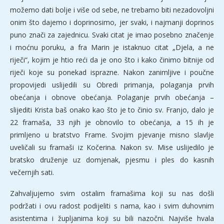
možemo dati bolje i više od sebe, ne trebamo biti nezadovoljni
onim što dajemo i doprinosimo, jer svaki, i najmanji doprinos
puno znači za zajednicu. Svaki citat je imao posebno značenje
i moćnu poruku, a fra Marin je istaknuo citat „Djela, a ne
riječi“, kojim je htio reći da je ono što i kako činimo bitnije od
riječi koje su ponekad isprazne. Nakon zanimljive i poučne
propovijedi uslijedili su Obredi primanja, polaganja prvih
obećanja i obnove obećanja. Polaganje prvih obećanja –
slijediti Krista baš onako kao što je to činio sv. Franjo, dalo je
22 framaša, 33 njih je obnovilo to obećanja, a 15 ih je
primljeno u bratstvo Frame. Svojim pjevanje misno slavlje
uveličali su framaši iz Kočerina. Nakon sv. Mise uslijedilo je
bratsko druženje uz domjenak, pjesmu i ples do kasnih
večernjih sati.
Zahvaljujemo svim ostalim framašima koji su nas došli
podržati i ovu radost podijeliti s nama, kao i svim duhovnim
asistentima i župljanima koji su bili nazočni. Najviše hvala