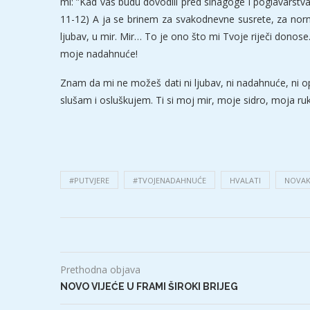
mi: ”Kad vas budu dovodili pred sinagoge i poglavarstva i v
11-12) A ja se brinem za svakodnevne susrete, za norma
ljubav, u mir. Mir… To je ono što mi Tvoje riječi don
moje nadahnuće!
Znam da mi ne možeš dati ni ljubav, ni nadahnuće, ni opro
slušam i osluškujem. Ti si moj mir, moje sidro, moja ru
#PUTVJERE
#TVOJENADAHNUĆE
HVALATI
NOVA
Prethodna objava
NOVO VIJEĆE U FRAMI ŠIROKI BRIJEG