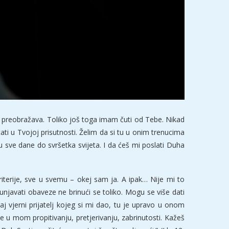
 i preobražava. Toliko još toga imam čuti od Tebe. Nikad
ti u Tvojoj prisutnosti. Želim da si tu u onim trenucima
 sve dane do svršetka svijeta. I da ćeš mi poslati Duha
.
iterije, sve u svemu – okej sam ja. A ipak… Nije mi to
unjavati obaveze ne brinući se toliko. Mogu se više dati
taj vjerni prijatelj kojeg si mi dao, tu je upravo u onom
u mom propitivanju, pretjerivanju, zabrinutosti. Kažeš