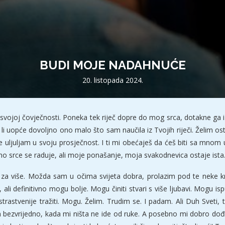
BUDI MOJE NADAHNUĆE
20. listopada 2024.
 u svojoj čovječnosti. Poneka tek riječ dopre do mog srca, dotakne ga
 uopće dovoljno ono malo što sam naučila iz Tvojih riječi. Želim osta
uljuljam u svoju prosječnost. I ti mi obećaješ da ćeš biti sa mnom u
lno srce se raduje, ali moje ponašanje, moja svakodnevica ostaje ista
i za više. Možda sam u očima svijeta dobra, prolazim pod te neke kr
i definitivno mogu bolje. Mogu činiti stvari s više ljubavi. Mogu isp
strastvenije tražiti. Mogu. Želim. Trudim se. I padam. Ali Duh Sveti, 
ezvrijedno, kada mi ništa ne ide od ruke. A posebno mi dobro dođe 