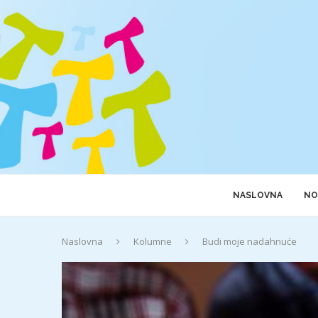
NASLOVNA
NO
Naslovna
Kolumne
Budi moje nadahnuće