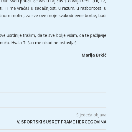
 Duh Sveti poučit će vas u taj čas što valja reći.” (Lk, 12,
i. Ti me vraćaš u sadašnjost, u razum, u razboritost, u
 jednom molim, za sve ove moje svakodnevne borbe, budi
e usrdnije tražim, da te sve bolje vidim, da te pažljivije
nuća. Hvala Ti što me nikad ne ostavljaš.
Marija Brkić
Sljedeća objava
V. SPORTSKI SUSRET FRAME HERCEGOVINA