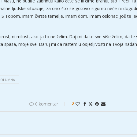
lasti, ne budite zabrinuti kako ćete se ili čime braniti, što li reći! Ta
lne ljudske situacije, za ono što se gotovo sigurno neće ni dogodit
ose. S Tobom, imam čvrste temelje, imam dom, imam oslonac. Još te
st, ni milost, ako ja to ne želim. Daj mi da te sve više želim, da te sv
ka spasa, moje sve. Daruj mi da rastem u osjetljivosti na Tvoja nadah
KOLUMNA
0 komentar
2