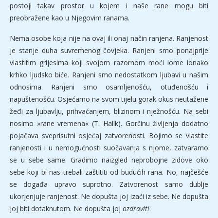
postoji takav prostor u kojem i naše rane mogu biti
preobražene kao u Njegovim ranama.
Nema osobe koja nije na ovaj ili onaj način ranjena. Ranjenost
je stanje duha suvremenog čovjeka. Ranjeni smo ponajprije
vlastitim grijesima koji svojom razornom moći lome ionako
krhko ljudsko biće. Ranjeni smo nedostatkom ljubavi u našim
odnosima. Ranjeni smo osamljenošću, otuđenošću i
napuštenošću. Osjećamo na svom tijelu gorak okus neutažene
žeđi za ljubavlju, prihvaćanjem, blizinom i nježnošću. Na sebi
nosimo »rane vremena« (T. Halík). Gorčinu življenja dodatno
pojačava sveprisutni osjećaj zatvorenosti. Bojimo se vlastite
ranjenosti i u nemogućnosti suočavanja s njome, zatvaramo
se u sebe same. Gradimo naizgled neprobojne zidove oko
sebe koji bi nas trebali zaštititi od budućih rana. No, najčešće
se događa upravo suprotno. Zatvorenost samo dublje
ukorjenjuje ranjenost. Ne dopušta joj izaći iz sebe. Ne dopušta
joj biti dotaknutom. Ne dopušta joj
ozdraviti
.