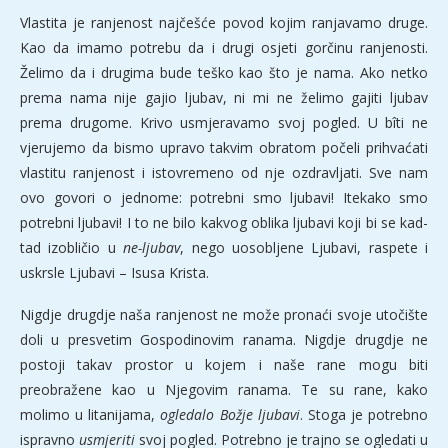
Vlastita je ranjenost najčešće povod kojim ranjavamo druge.
Kao da imamo potrebu da i drugi osjeti gorčinu ranjenosti.
Želimo da i drugima bude teško kao što je nama. Ako netko
prema nama nije gajio ljubav, ni mi ne želimo gajiti ljubav
prema drugome. Krivo usmjeravamo svoj pogled. U bîti ne
vjerujemo da bismo upravo takvim obratom počeli prihvaćati
vlastitu ranjenost i istovremeno od nje ozdravljati. Sve nam
ovo govori o jednome: potrebni smo ljubavi! Itekako smo
potrebni ljubavi! I to ne bilo kakvog oblika ljubavi koji bi se kad-
tad izobličio u
ne-ljubav
, nego uosobljene Ljubavi, raspete i
uskrsle Ljubavi – Isusa Krista.
Nigdje drugdje naša ranjenost ne može pronaći svoje utočište
doli u presvetim Gospodinovim ranama. Nigdje drugdje ne
postoji takav prostor u kojem i naše rane mogu biti
preobražene kao u Njegovim ranama. Te su rane, kako
molimo u litanijama,
ogledalo Božje ljubavi
. Stoga je potrebno
ispravno
usmjeriti
svoj pogled. Potrebno je trajno se ogledati u