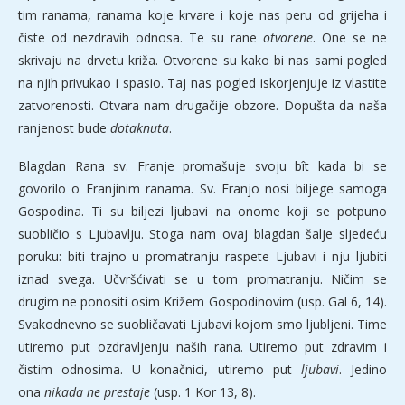
tim ranama, ranama koje krvare i koje nas peru od grijeha i
čiste od nezdravih odnosa. Te su rane
otvorene
. One se ne
skrivaju na drvetu križa. Otvorene su kako bi nas sami pogled
na njih privukao i spasio. Taj nas pogled iskorjenjuje iz vlastite
zatvorenosti. Otvara nam drugačije obzore. Dopušta da naša
ranjenost bude
dotaknuta
.
Blagdan Rana sv. Franje promašuje svoju bît kada bi se
govorilo o Franjinim ranama. Sv. Franjo nosi biljege samoga
Gospodina. Ti su biljezi ljubavi na onome koji se potpuno
suobličio s Ljubavlju. Stoga nam ovaj blagdan šalje sljedeću
poruku: biti trajno u promatranju raspete Ljubavi i nju ljubiti
iznad svega. Učvršćivati se u tom promatranju. Ničim se
drugim ne ponositi osim Križem Gospodinovim (usp. Gal 6, 14).
Svakodnevno se suobličavati Ljubavi kojom smo ljubljeni. Time
utiremo put ozdravljenju naših rana. Utiremo put zdravim i
čistim odnosima. U konačnici, utiremo put
ljubavi
. Jedino
ona
nikada ne prestaje
(usp. 1 Kor 13, 8).