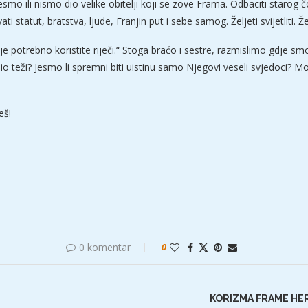
i jesmo ili nismo dio velike obitelji koji se zove Frama. Odbaciti starog čo
ti statut, bratstva, ljude, Franjin put i sebe samog. Željeti svijetliti
e potrebno koristite riječi.“ Stoga braćo i sestre, razmislimo gdje smo
o teži? Jesmo li spremni biti uistinu samo Njegovi veseli svjedoci? Mo
š­!
0 komentar
0
KORIZMA FRAME HER