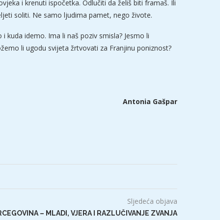
vjeka i krenuti ispočetka. Odlučiti da želiš biti framaš. Ili
. Željeti soliti. Ne samo ljudima pamet, nego živote.
 i kuda idemo. Ima li naš poziv smisla? Jesmo li
žemo li ugodu svijeta žrtvovati za Franjinu poniznost?
Antonia Gašpar
Sljedeća objava
CEGOVINA – MLADI, VJERA I RAZLUČIVANJE ZVANJA