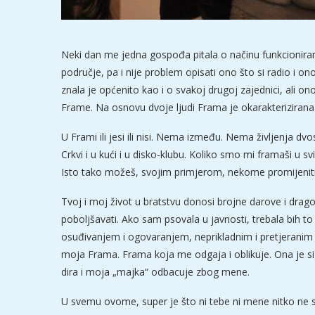
Neki dan me jedna gospođa pitala o načinu funkcioniran
područje, pa i nije problem opisati ono što si radio i o
znala je općenito kao i o svakoj drugoj zajednici, ali on
Frame. Na osnovu dvoje ljudi Frama je okarakterizirana
U Frami ili jesi ili nisi. Nema između. Nema življenja dvo
Crkvi i u kući i u disko-klubu. Koliko smo mi framaši u
Isto tako možeš, svojim primjerom, nekome promijeniti cij
Tvoj i moj život u bratstvu donosi brojne darove i drag
poboljšavati. Ako sam psovala u javnosti, trebala bih t
osuđivanjem i ogovaranjem, neprikladnim i pretjeranim
moja Frama. Frama koja me odgaja i oblikuje. Ona je s
dira i moja „majka“ odbacuje zbog mene.
U svemu ovome, super je što ni tebe ni mene nitko ne su