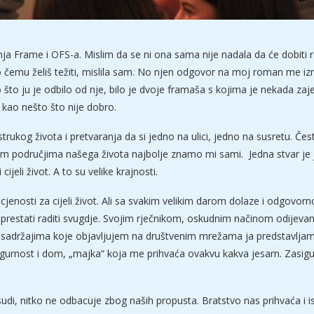
ja Frame i OFS-a. Mislim da se ni ona sama nije nadala da će dobiti
no čemu želiš težiti, mislila sam. No njen odgovor na moj roman me izn
o što ju je odbilo od nje, bilo je dvoje framaša s kojima je nekada zaj
 kao nešto što nije dobro.
strukog života i pretvaranja da si jedno na ulici, jedno na susretu. Čes
 svim područjima našega života najbolje znamo mi sami. Jedna stvar je 
eli život. A to su velike krajnosti.
ocjenosti za cijeli život. Ali sa svakim velikim darom dolaze i odgov
o prestati raditi svugdje. Svojim rječnikom, oskudnim načinom odijeva
 sadržajima koje objavljujem na društvenim mrežama ja predstavljam
igurnost i dom, „majka“ koja me prihvaća ovakvu kakva jesam. Zasig
di, nitko ne odbacuje zbog naših propusta. Bratstvo nas prihvaća i isp