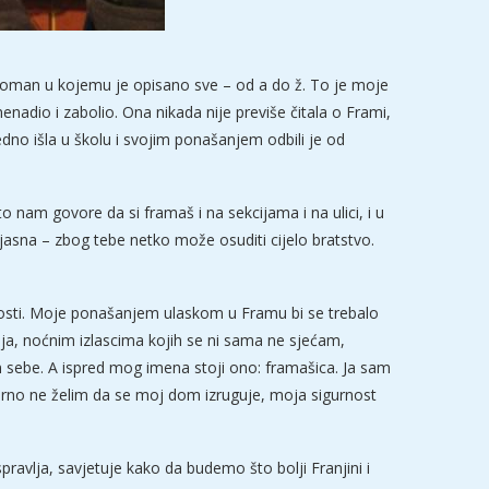
 roman u kojemu je opisano sve – od a do ž. To je moje
enadio i zabolio. Ona nikada nije previše čitala o Frami,
edno išla u školu i svojim ponašanjem odbili je od
to nam govore da si framaš i na sekcijama i na ulici, i u
jasna – zbog tebe netko može osuditi cijelo bratstvo.
ornosti. Moje ponašanjem ulaskom u Framu bi se trebalo
nja, noćnim izlascima kojih se ni sama ne sjećam,
 sebe. A ispred mog imena stoji ono: framašica. Ja sam
urno ne želim da se moj dom izruguje, moja sigurnost
ravlja, savjetuje kako da budemo što bolji Franjini i