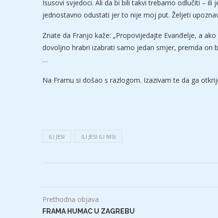
Isusovi svjedoci. Ali da bi bili takvi trebamo odlučiti – il
jednostavno odustati jer to nije moj put. Željeti upoznava
Znate da Franjo kaže: „Propovijedajte Evanđelje, a ako j
dovoljno hrabri izabrati samo jedan smjer, premda on bi
…
Na Framu si došao s razlogom. Izazivam te da ga otkrije
ILI JESI
ILI JESI ILI NISI
Prethodna objava
FRAMA HUMAC U ZAGREBU