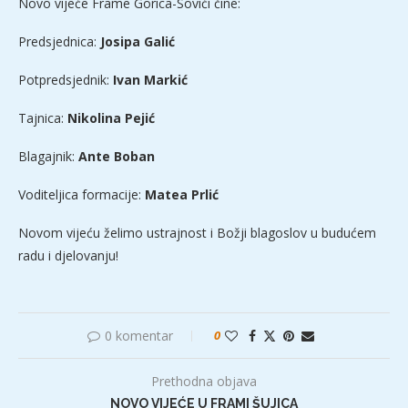
Novo vijeće Frame Gorica-Sovići čine:
Predsjednica:
Josipa Galić
Potpredsjednik:
Ivan Markić
Tajnica:
Nikolina Pejić
Blagajnik:
Ante Boban
Voditeljica formacije:
Matea Prlić
Novom vijeću želimo ustrajnost i Božji blagoslov u budućem
radu i djelovanju!
0 komentar
0
Prethodna objava
NOVO VIJEĆE U FRAMI ŠUJICA